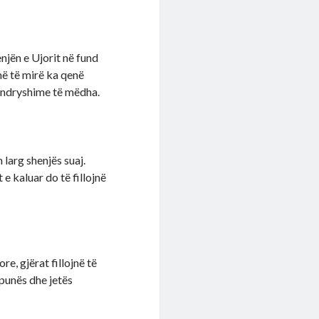
njën e Ujorit në fund
më të mirë ka qenë
ë ndryshime të mëdha.
n larg shenjës suaj.
 e kaluar do të fillojnë
e, gjërat fillojnë të
 punës dhe jetës