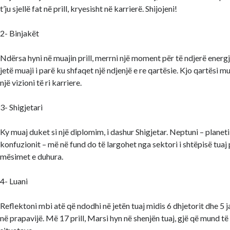
t’ju sjellë fat në prill, kryesisht në karrierë. Shijojeni!
2- Binjakët
Ndërsa hyni në muajin prill, merrni një moment për të ndjerë energjin
jetë muaji i parë ku shfaqet një ndjenjë e re qartësie. Kjo qartësi m
një vizioni të ri karriere.
3- Shigjetari
Ky muaj duket si një diplomim, i dashur Shigjetar. Neptuni – planet
konfuzionit – më në fund do të largohet nga sektori i shtëpisë tuaj 
mësimet e duhura.
4- Luani
Reflektoni mbi atë që ndodhi në jetën tuaj midis 6 dhjetorit dhe 5 j
në prapavijë. Më 17 prill, Marsi hyn në shenjën tuaj, gjë që mund të 