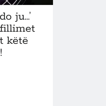
do ju…’
illimet
et këtë
!