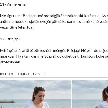
11- Virgjëresha
Me siguri do të ndiheni më nostalgjikë se zakonisht këtë muaj. Ky 
anën intime, duke sjellë nevojën për të kaluar më shumë kohë vetë
veçantë në jetën tuaj.
12- Bricjapi
Mirë që je i/e aftë të përveshësh mëngët, Bricjap! Në prill do të je
ngarkuar. Nga tani deri më 30 prill, do duhet që t’i kushtoni kohë
profesionale.