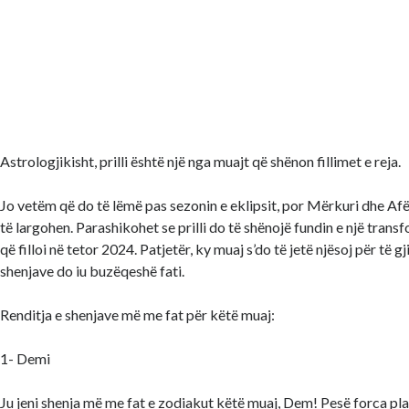
Astrologjikisht, prilli është një nga muajt që shënon fillimet e reja.
Jo vetëm që do të lëmë pas sezonin e eklipsit, por Mërkuri dhe Afë
të largohen. Parashikohet se prilli do të shënojë fundin e një tran
që filloi në tetor 2024. Patjetër, ky muaj s’do të jetë njësoj për të g
shenjave do iu buzëqeshë fati.
Renditja e shenjave më me fat për këtë muaj:
1- Demi
Ju jeni shenja më me fat e zodiakut këtë muaj, Dem! Pesë forca p