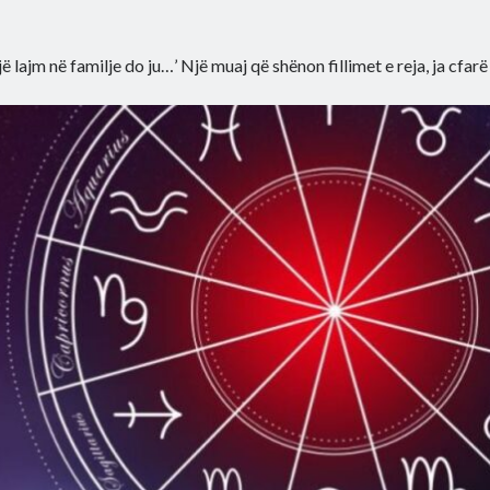
jë lajm në familje do ju…’ Një muaj që shënon fillimet e reja, ja cfarë