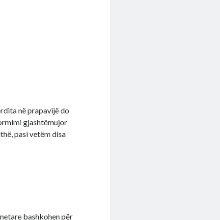
rdita në prapavijë do
sformimi gjashtëmujor
jithë, pasi vetëm disa
lanetare bashkohen për