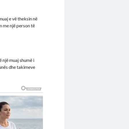
muaj e vë theksin në
m me një person të
të një muaj shumë i
 punës dhe takimeve