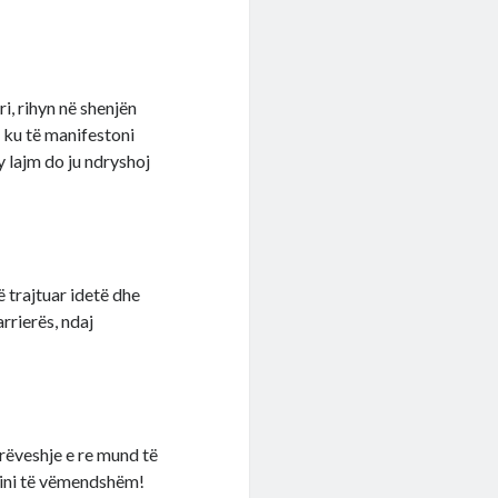
ri, rihyn në shenjën
on ku të manifestoni
Ky lajm do ju ndryshoj
ë trajtuar idetë dhe
rrierës, ndaj
rëveshje e re mund të
 Jini të vëmendshëm!