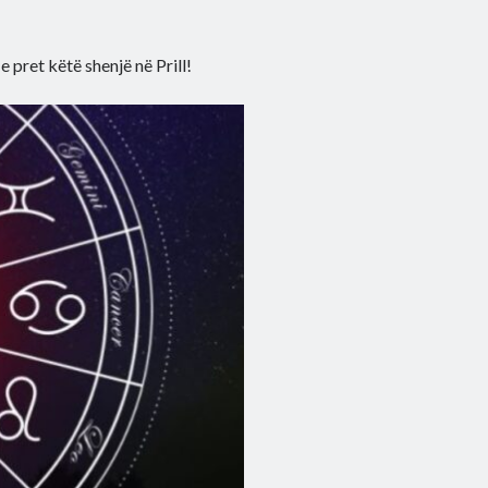
 e pret këtë shenjë në Prill!