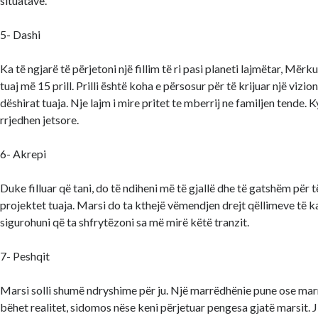
situatave.
5- Dashi
Ka të ngjarë të përjetoni një fillim të ri pasi planeti lajmëtar, Mërku
tuaj më 15 prill. Prilli është koha e përsosur për të krijuar një vizi
dëshirat tuaja. Nje lajm i mire pritet te mberrij ne familjen tende. 
rrjedhen jetsore.
6- Akrepi
Duke filluar që tani, do të ndiheni më të gjallë dhe të gatshëm për t
projektet tuaja. Marsi do ta kthejë vëmendjen drejt qëllimeve të ka
sigurohuni që ta shfrytëzoni sa më mirë këtë tranzit.
7- Peshqit
Marsi solli shumë ndryshime për ju. Një marrëdhënie pune ose mar
bëhet realitet, sidomos nëse keni përjetuar pengesa gjatë marsit.