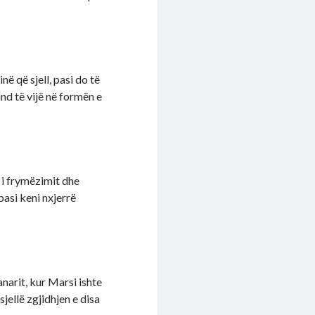
ë që sjell, pasi do të
und të vijë në formën e
i i frymëzimit dhe
pasi keni nxjerrë
anarit, kur Marsi ishte
sjellë zgjidhjen e disa