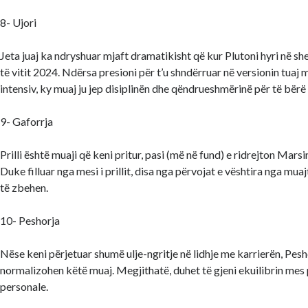
8- Ujori
Jeta juaj ka ndryshuar mjaft dramatikisht që kur Plutoni hyri në she
të vitit 2024. Ndërsa presioni për t’u shndërruar në versionin tuaj 
intensiv, ky muaj ju jep disiplinën dhe qëndrueshmërinë për të bër
9- Gaforrja
Prilli është muaji që keni pritur, pasi (më në fund) e ridrejton Marsi
Duke filluar nga mesi i prillit, disa nga përvojat e vështira nga muajt
të zbehen.
10- Peshorja
Nëse keni përjetuar shumë ulje-ngritje në lidhje me karrierën, Peshor
normalizohen këtë muaj. Megjithatë, duhet të gjeni ekuilibrin mes
personale.