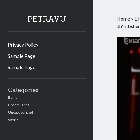
PETRAVU
Home
»
E 
dh*mbshem
Privacy Policy
Sample Page
Sample Page
Sidebar
Categories
Bank
Credit Cards
Uncategorized
World