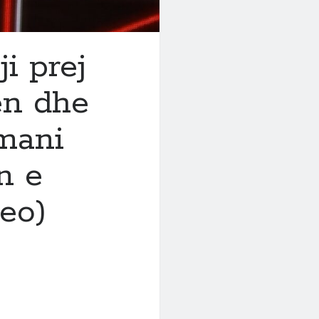
i prej
ën dhe
mani
n e
eo)