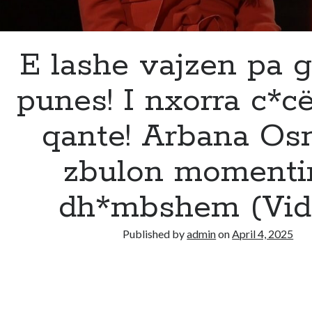
E lashe vajzen pa gj
punes! I nxorra c*c
qante! Arbana Os
zbulon momenti
dh*mbshem (Vid
Published by
admin
on
April 4, 2025