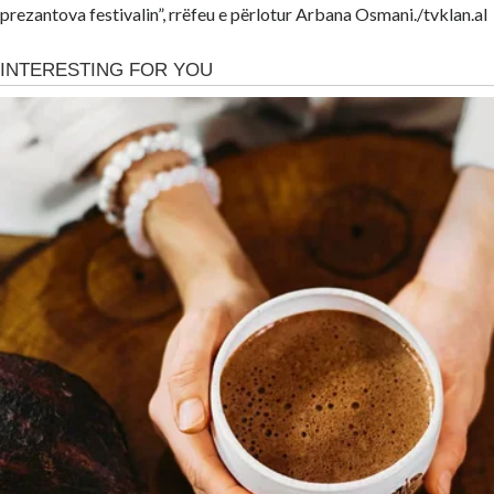
prezantova festivalin”, rrëfeu e përlotur Arbana Osmani./tvklan.al