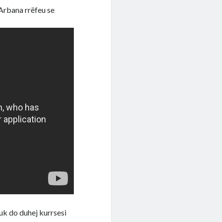
 Arbana rrëfeu se
uk do duhej kurrsesi