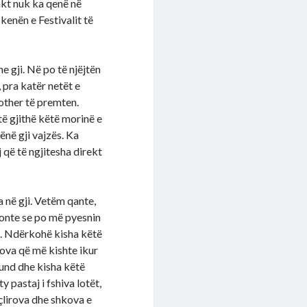
akt nuk ka qenë në
kenën e Festivalit të
 gji. Në po të njëjtën
, pra katër netët e
rother të premten.
të gjithë këtë morinë e
ënë gji vajzës. Ka
j që të ngjitesha direkt
 në gji. Vetëm qante,
honte se po më pyesnin
ra. Ndërkohë kisha këtë
tova që më kishte ikur
fund dhe kisha këtë
pastaj i fshiva lotët,
 çlirova dhe shkova e