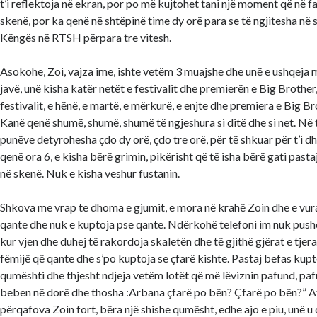
t’i reflektoja në ekran, por po më kujtohet tani një moment që në f
skenë, por ka qenë në shtëpinë time dy orë para se të ngjitesha në s
Këngës në RTSH përpara tre vitesh.
Asokohe, Zoi, vajza ime, ishte vetëm 3 muajshe dhe unë e ushqeja me
javë, unë kisha katër netët e festivalit dhe premierën e Big Brother
festivalit, e hënë, e martë, e mërkurë, e enjte dhe premiera e Big B
Kanë qenë shumë, shumë, shumë të ngjeshura si ditë dhe si net. Në 
punëve detyrohesha çdo dy orë, çdo tre orë, për të shkuar për t’i dh
qenë ora 6, e kisha bërë grimin, pikërisht që të isha bërë gati pasta
në skenë. Nuk e kisha veshur fustanin.
Shkova me vrap te dhoma e gjumit, e mora në krahë Zoin dhe e vura
qante dhe nuk e kuptoja pse qante. Ndërkohë telefoni im nuk pus
kur vjen dhe duhej të rakordoja skaletën dhe të gjithë gjërat e tje
fëmijë që qante dhe s’po kuptoja se çfarë kishte. Pastaj befas kup
qumështi dhe thjesht ndjeja vetëm lotët që më lëviznin pafund, pa
beben në dorë dhe thosha :Arbana çfarë po bën? Çfarë po bën?” Aty 
përqafova Zoin fort, bëra një shishe qumësht, edhe ajo e piu, unë u