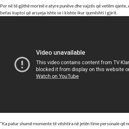
Por në të gjithë morinë e atyre punëve dhe vajzës që vetëm qante,
befas kuptoi që arsyeja ishte se i kishte ikur qumështi i gjirit.
“Ka patur shumë momente të vështira në jetën time personale që n