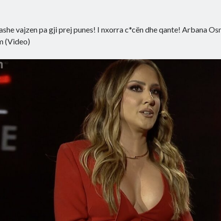
lashe vajzen pa gji prej punes! I nxorra c*cën dhe qante! Arbana 
 (Video)