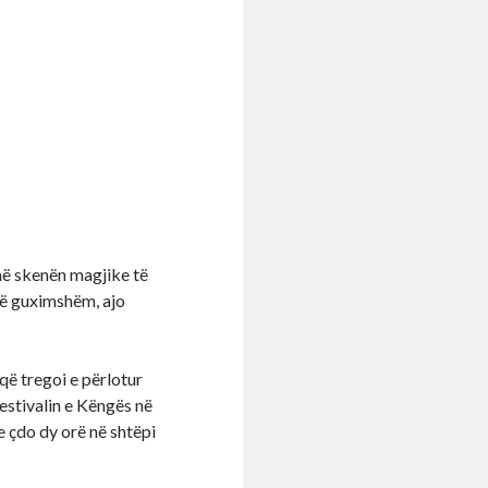
në skenën magjike të
të guximshëm, ajo
që tregoi e përlotur
estivalin e Këngës në
 çdo dy orë në shtëpi