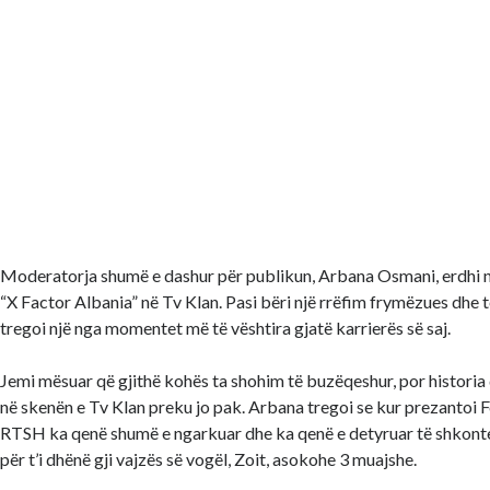
Moderatorja shumë e dashur për publikun, Arbana Osmani, erdhi 
“X Factor Albania” në Tv Klan. Pasi bëri një rrëfim frymëzues dhe 
tregoi një nga momentet më të vështira gjatë karrierës së saj.
Jemi mësuar që gjithë kohës ta shohim të buzëqeshur, por historia 
në skenën e Tv Klan preku jo pak. Arbana tregoi se kur prezantoi F
RTSH ka qenë shumë e ngarkuar dhe ka qenë e detyruar të shkonte
për t’i dhënë gji vajzës së vogël, Zoit, asokohe 3 muajshe.