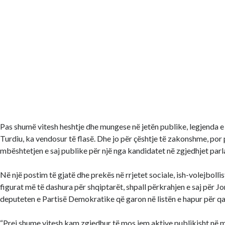
Pas shumë vitesh heshtje dhe mungese në jetën publike, legjenda e s
Turdiu, ka vendosur të flasë. Dhe jo për çështje të zakonshme, por
mbështetjen e saj publike për një nga kandidatet në zgjedhjet parl
Në një postim të gjatë dhe prekës në rrjetet sociale, ish-volejbolli
figurat më të dashura për shqiptarët, shpall përkrahjen e saj për J
deputeten e Partisë Demokratike që garon në listën e hapur për qa
“Prej shume vitesh kam zgjedhur të mos jem aktive publikisht në 