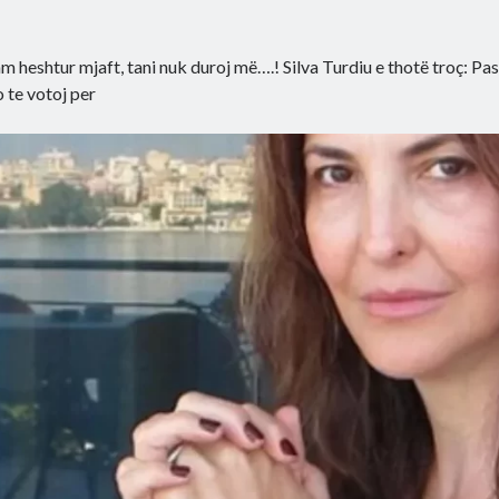
m heshtur mjaft, tani nuk duroj më….! Silva Turdiu e thotë troç: Pa
 te votoj per