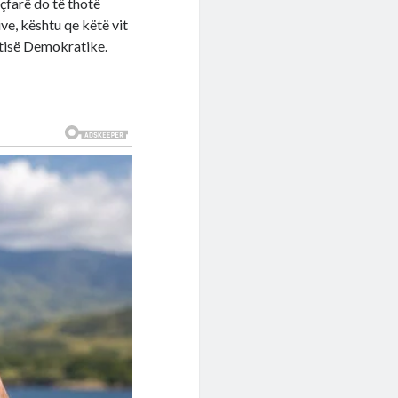
çfarë do të thotë
ve, kështu qe këtë vit
rtisë Demokratike.