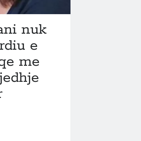
ani nuk
rdiu e
 qe me
jedhje
r