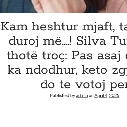
Kam heshtur mjaft, t
duroj më….! Silva Tu
thotë troç: Pas asaj
ka ndodhur, keto zg
do te votoj pe
Published by
admin
on
April 4, 2025