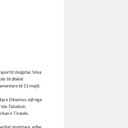
portit shqiptar, Silva
 për të dhënë
amentare të 11 majit.
stja e Dinamos, një nga
orida Tabakun,
rkun e Tiranës.
mediat shqiptare, edhe