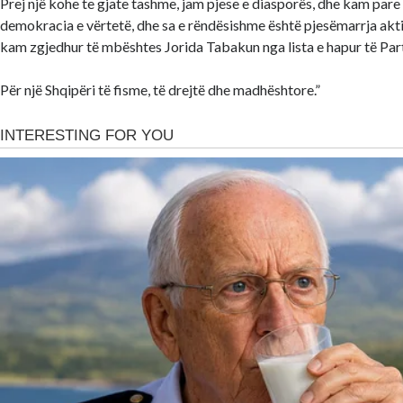
Prej një kohe te gjate tashme, jam pjese e diasporës, dhe kam pare 
demokracia e vërtetë, dhe sa e rëndësishme është pjesëmarrja akti
kam zgjedhur të mbështes Jorida Tabakun nga lista e hapur të Pa
Për një Shqipëri të fisme, të drejtë dhe madhështore.”