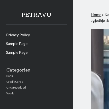
PETRAVU
Home
»
Ka
zgjedhje do
Privacy Policy
Sample Page
Sample Page
Sidebar
Categories
Bank
Credit Cards
Uncategorized
World