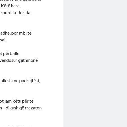
 Këtë herë,
e publike Jorida
madhe, por mbi të
saj.
et përballe
e vendosur gjithmonë
allesh me padrejtësi,
sot jam këtu për të
ton—dikush që rrezaton