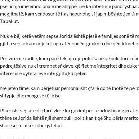
pse lidhja ime emocionale me Shqipërinë ka mbetur e pandryshuar.
megjithatë, kam vendosur të flas hapur dhe t’i jap mbështetjen tim
Tabakut.
Nuk e bëj këtë vetëm sepse Jorida është pjesë e familjes sonë të 
gjitha sepse kam ndjekur nga afër punën, guximin dhe qëndrimet e 
Për vite me radhë, kam parë tek ajo një politikane që nuk dorëzoh
padrejtësive, nuk i trembet sfidave, që flet me integritet dhe duk
interesin e qytetarëve mbi gjithçka tjetër.
Ne jetën time, kam përjetuar personalisht çfarë do të thotë të përb
shtypje dhe mungese të lirisë.
Pikërisht sepse e di çfarë vlere ka guximi për të ndryshuar gjerat, 
thëne se Jorida është një shembull i politikanit që Shqipëria meri
shpresë, fisnikëri dhe qytetari.