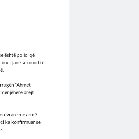
se është polici që
shimet janë se mund të
ë.
ë rrugën “Ahmet
e menjëherë drejt
 vetëvrarë me armë
vci ka konfirmuar se
e.