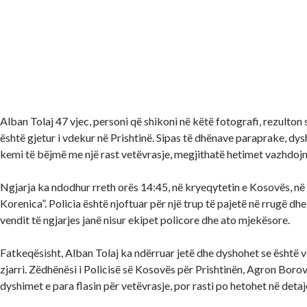
Alban Tolaj 47 vjec, personi që shikoni në këtë fotografi, rezulton 
është gjetur i vdekur në Prishtinë. Sipas të dhënave paraprake, dy
kemi të bëjmë me një rast vetëvrasje, megjithatë hetimet vazhdojn
Ngjarja ka ndodhur rreth orës 14:45, në kryeqytetin e Kosovës, n
Korenica”. Policia është njoftuar për një trup të pajetë në rrugë dh
vendit të ngjarjes janë nisur ekipet policore dhe ato mjekësore.
Fatkeqësisht, Alban Tolaj ka ndërruar jetë dhe dyshohet se është
zjarri. Zëdhënësi i Policisë së Kosovës për Prishtinën, Agron Boro
dyshimet e para flasin për vetëvrasje, por rasti po hetohet në detaj