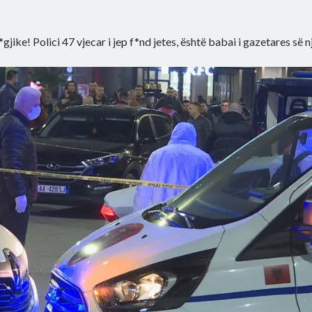
*gjike! Polici 47 vjecar i jep f*nd jetes, është babai i gazetares së 