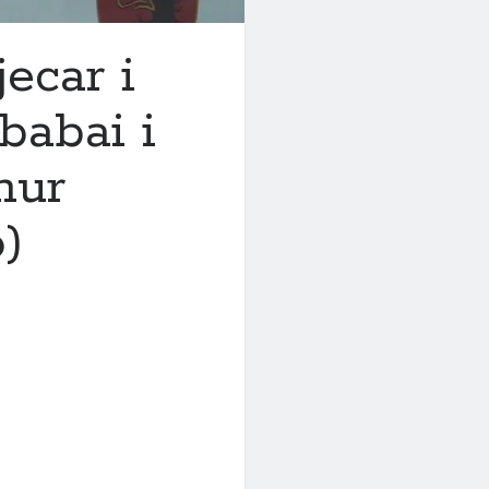
jecar i
 babai i
hur
)