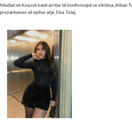
Mediat në Kosovë kanë arritur të konfirmojnë se viktima, Alban To
prezantueses së njohur atje, Elsa Tolaj.