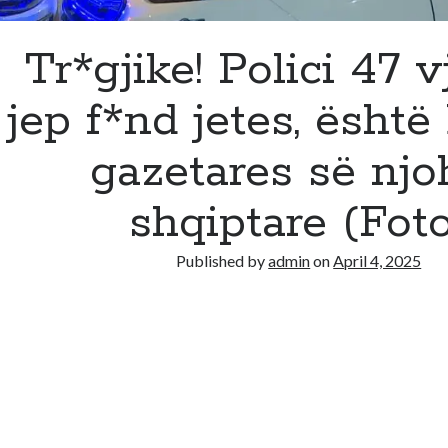
Tr*gjike! Polici 47 v
jep f*nd jetes, është
gazetares së njo
shqiptare (Foto
Published by
admin
on
April 4, 2025