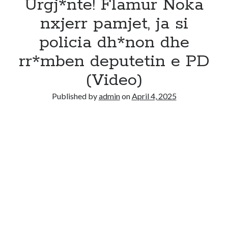
Urgj*nte! Flamur Noka
nxjerr pamjet, ja si
policia dh*non dhe
rr*mben deputetin e PD
(Video)
Published by
admin
on
April 4, 2025