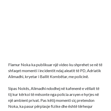
Flamur Noka ka publikuar një video ku shprehet se në të
shfaqet momenti i incidentit ndaj aleatit të PD, Adriatik
Alimadhi, kryetar i Ballit Kombëtar, me policinë.
Sipas Nokës, Alimadhi ndodhej në kafenenë e vëllait të
tij kur kërkoi të mësonte nga policia arsyen e hyrjes në
një ambient privat. Pas këtij momenti siç pretendon
Noka, ka pasur përplasje fizike dhe është tërhequr