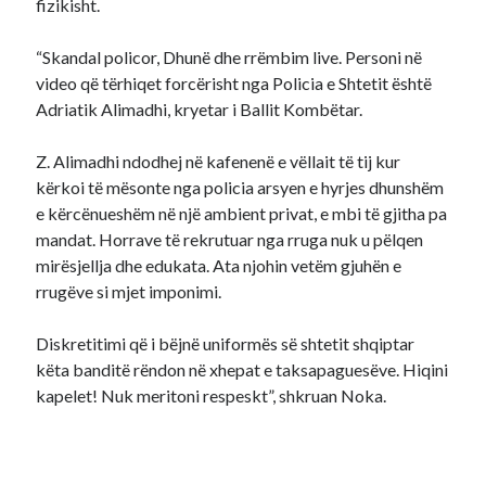
fizikisht.
“Skandal policor, Dhunë dhe rrëmbim live. Personi në
video që tërhiqet forcërisht nga Policia e Shtetit është
Adriatik Alimadhi, kryetar i Ballit Kombëtar.
Z. Alimadhi ndodhej në kafenenë e vëllait të tij kur
kërkoi të mësonte nga policia arsyen e hyrjes dhunshëm
e kërcënueshëm në një ambient privat, e mbi të gjitha pa
mandat. Horrave të rekrutuar nga rruga nuk u pëlqen
mirësjellja dhe edukata. Ata njohin vetëm gjuhën e
rrugëve si mjet imponimi.
Diskretitimi që i bëjnë uniformës së shtetit shqiptar
këta banditë rëndon në xhepat e taksapaguesëve. Hiqini
kapelet! Nuk meritoni respeskt”, shkruan Noka.