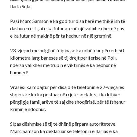
Ilaria Sula.
Pasi Marc Samson e ka goditur disa herë më thikë ish të
dashurën e tij, ai e ka futur atë në një valixhe dhe më pas
e ka futur në makinë për ta hedhur në një greminë.
23-vjeçari me origjinë filipinase ka udhëtuar përreth 50
kilometra larg banesës së tij drejt periferisë në Poli,
ndërsa valixhen me trupin e viktimës e ka hedhur në
humnerë.
Vrasësi ka mbajtur për disa ditë telefonin e 22-vjeçares
shqiptare ku ka postuar në rrjete sociale si i ka kthyer
përgjigje familjarëve të saj dhe shoqërisë, për të fshehur
krimin e ndodhur.
Sipas dëshmisë së tij të dhënë përpara autoriteteve,
Marc Samson ka deklaruar se telefonin e Ilarias e ka