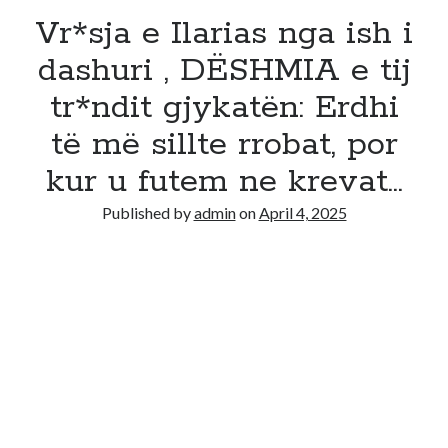
Vr*sja e Ilarias nga ish i
dashuri , DËSHMIA e tij
tr*ndit gjykatën: Erdhi
të më sillte rrobat, por
kur u futem ne krevat…
Published by
admin
on
April 4, 2025