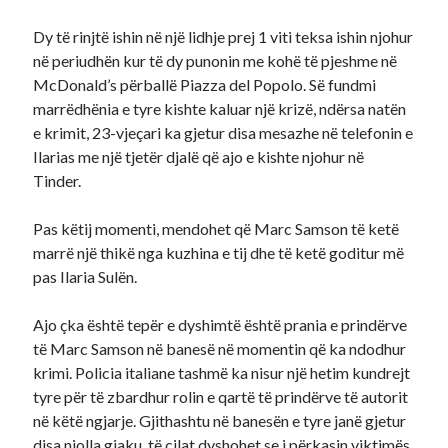
Dy të rinjtë ishin në një lidhje prej 1 viti teksa ishin njohur
në periudhën kur të dy punonin me kohë të pjeshme në
McDonald’s përballë Piazza del Popolo. Së fundmi
marrëdhënia e tyre kishte kaluar një krizë, ndërsa natën
e krimit, 23-vjeçari ka gjetur disa mesazhe në telefonin e
Ilarias me një tjetër djalë që ajo e kishte njohur në
Tinder.
Pas këtij momenti, mendohet që Marc Samson të ketë
marrë një thikë nga kuzhina e tij dhe të ketë goditur më
pas Ilaria Sulën.
Ajo çka është tepër e dyshimtë është prania e prindërve
të Marc Samson në banesë në momentin që ka ndodhur
krimi. Policia italiane tashmë ka nisur një hetim kundrejt
tyre për të zbardhur rolin e qartë të prindërve të autorit
në këtë ngjarje. Gjithashtu në banesën e tyre janë gjetur
disa njolla gjaku, të cilat dyshohet se i përkasin viktimës,