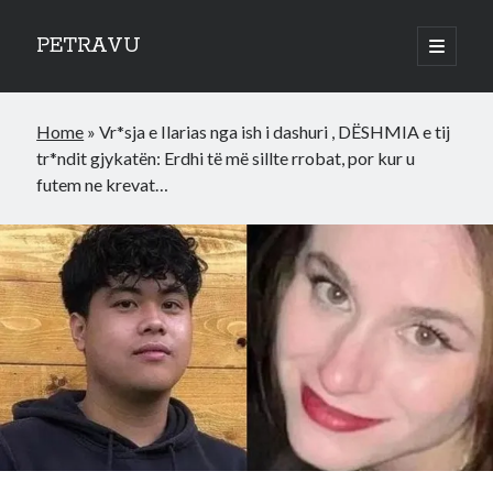
PETRAVU
open
primary
Sidebar
menu
Categories
Home
»
Vr*sja e Ilarias nga ish i dashuri , DËSHMIA e tij
Bank
tr*ndit gjykatën: Erdhi të më sillte rrobat, por kur u
Credit Cards
futem ne krevat…
Uncategorized
World