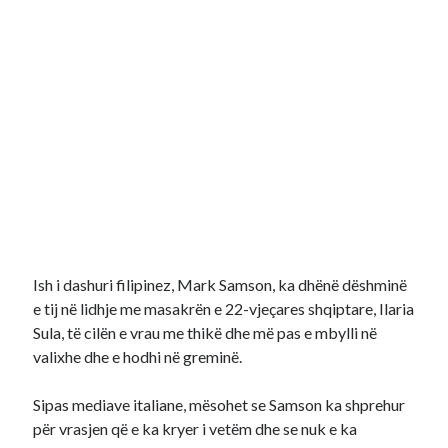
Ish i dashuri filipinez, Mark Samson, ka dhënë dëshminë
e tij në lidhje me masakrën e 22-vjeçares shqiptare, Ilaria
Sula, të cilën e vrau me thikë dhe më pas e mbylli në
valixhe dhe e hodhi në greminë.
Sipas mediave italiane, mësohet se Samson ka shprehur
për vrasjen që e ka kryer i vetëm dhe se nuk e ka