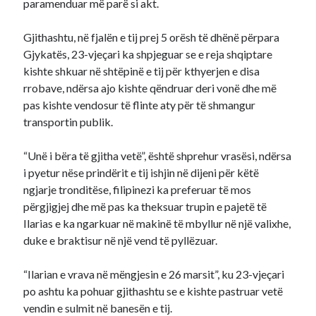
paramenduar më parë si akt.
Gjithashtu, në fjalën e tij prej 5 orësh të dhënë përpara
Gjykatës, 23-vjeçari ka shpjeguar se e reja shqiptare
kishte shkuar në shtëpinë e tij për kthyerjen e disa
rrobave, ndërsa ajo kishte qëndruar deri vonë dhe më
pas kishte vendosur të flinte aty për të shmangur
transportin publik.
“Unë i bëra të gjitha vetë”, është shprehur vrasësi, ndërsa
i pyetur nëse prindërit e tij ishjin në dijeni për këtë
ngjarje tronditëse, filipinezi ka preferuar të mos
përgjigjej dhe më pas ka theksuar trupin e pajetë të
Ilarias e ka ngarkuar në makinë të mbyllur në një valixhe,
duke e braktisur në një vend të pyllëzuar.
“Ilarian e vrava në mëngjesin e 26 marsit”, ku 23-vjeçari
po ashtu ka pohuar gjithashtu se e kishte pastruar vetë
vendin e sulmit në banesën e tij.