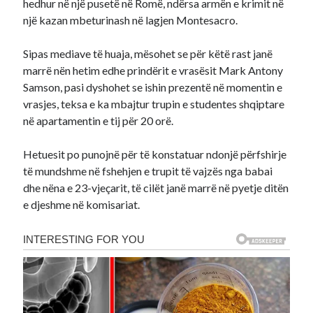
hedhur në një pusetë në Romë, ndërsa armën e krimit në
një kazan mbeturinash në lagjen Montesacro.
Sipas mediave të huaja, mësohet se për këtë rast janë
marrë nën hetim edhe prindërit e vrasësit Mark Antony
Samson, pasi dyshohet se ishin prezentë në momentin e
vrasjes, teksa e ka mbajtur trupin e studentes shqiptare
në apartamentin e tij për 20 orë.
Hetuesit po punojnë për të konstatuar ndonjë përfshirje
të mundshme në fshehjen e trupit të vajzës nga babai
dhe nëna e 23-vjeçarit, të cilët janë marrë në pyetje ditën
e djeshme në komisariat.