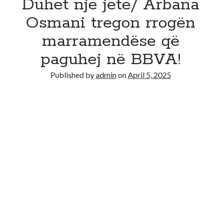
Duhet nje jete/ Arbana
Osmani tregon rrogën
marramendëse që
paguhej në BBVA!
Published by
admin
on
April 5, 2025