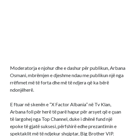
Moderatorja e njohur dhe e dashur për publikun, Arbana
Osmani, mbrëmjen e djeshme ndau me publikun një nga
rrëfimet më të forta dhe më të ndjera që ka bërë
ndonjëherë.
E ftuar në skenën e “X Factor Albania” në Tv Klan,
Arbana foli për herë të parë hapur për arsyet që e çuan
të largohej nga Top Channel, duke i dhënë fund një
epoke të gjatë suksesi, përfshirë edhe prezantimin e
spektaklit më të ndjekur shqiptar, Big Brother VIP.