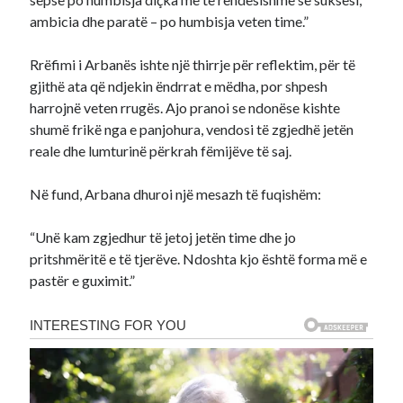
ambicia dhe paratë – po humbisja veten time.”
Rrëfimi i Arbanës ishte një thirrje për reflektim, për të
gjithë ata që ndjekin ëndrrat e mëdha, por shpesh
harrojnë veten rrugës. Ajo pranoi se ndonëse kishte
shumë frikë nga e panjohura, vendosi të zgjedhë jetën
reale dhe lumturinë përkrah fëmijëve të saj.
Në fund, Arbana dhuroi një mesazh të fuqishëm:
“Unë kam zgjedhur të jetoj jetën time dhe jo
pritshmëritë e të tjerëve. Ndoshta kjo është forma më e
pastër e guximit.”