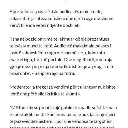
Ajo zbuloi se, pavarësisht audiencës maksimale,
suksesit të jashtëzakonshëm dhe një “rroge me shumë
zero”, brenda vetes ndjente boshllëk.
“Isha në pozicionin më të lakmuar që një prezantues
televiziv mund të ketë. Audiencë maksimale, sukses i
jashtëzakonshëm, rroga me shumë zero, kontrata
marketingu, tituj në portale. Dhe megjithatë, e vetmja
gjë që mezi po prisja të ndodhte ishte që ai program të
mbaronte”, – u shpreh ajo pa filtra.
Moderatorja tregoi se vendimi për t’u larguar nuk ishte i
lehtë dhe përballoi kritika të shumta.
“Më thoshin se po bëja një gabim të madh, se ishte maja
e spektaklit, fundi i karrierës sime, se nuk ka asnjë njeri
të pazëvendësueshëm… por unë vendosa të largohem,
sepse po humbisja diçka më të rëndësishme se suksesi,