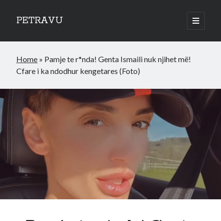
PETRAVU
open
primary
Sidebar
menu
Categories
Home
»
Pamje te r*nda! Genta Ismaili nuk njihet më!
Bank
Cfare i ka ndodhur kengetares (Foto)
Credit Cards
Uncategorized
World