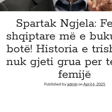
Spartak Ngjela: F
shqiptare më e buk
botë! Historia e tri
nuk gjeti grua per t
femijë
Published by
admin
on
April 6, 2025