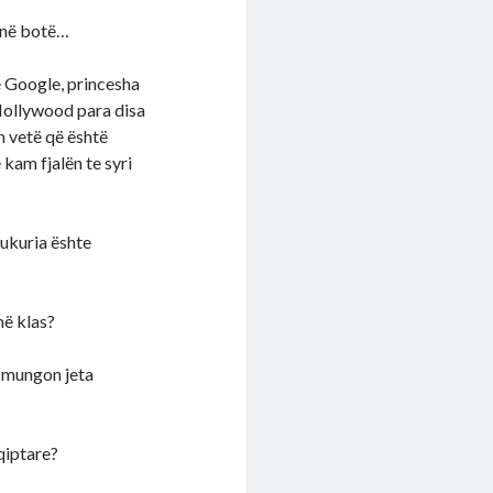
a në botë…
në Google, princesha
 Hollywood para disa
n vetë që është
 kam fjalën te syri
ukuria ështe
më klas?
, mungon jeta
qiptare?