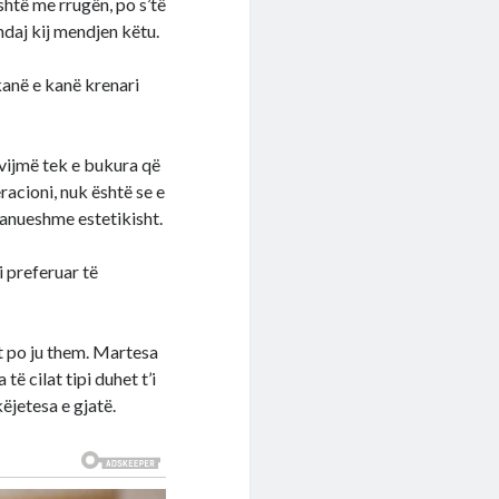
shtë me rrugën, po s’të
 ndaj kij mendjen këtu.
kanë e kanë krenari
 vijmë tek e bukura që
racioni, nuk është se e
ranueshme estetikisht.
 preferuar të
rt po ju them. Martesa
të cilat tipi duhet t’i
ëjetesa e gjatë.