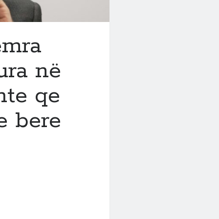
emra
ura në
shte qe
e bere