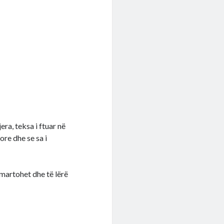
ra, teksa i ftuar në
ore dhe se sa i
 martohet dhe të lërë