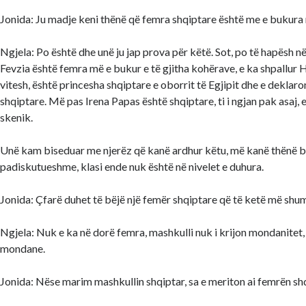
Jonida: Ju madje keni thënë që femra shqiptare është me e bukur
Ngjela: Po është dhe unë ju jap prova për këtë. Sot, po të hapësh 
Fevzia është femra më e bukur e të gjitha kohërave, e ka shpallur
vitesh, është princesha shqiptare e oborrit të Egjipit dhe e deklaro
shqiptare. Më pas Irena Papas është shqiptare, ti i ngjan pak asaj, e
skenik.
Unë kam biseduar me njerëz që kanë ardhur këtu, më kanë thënë b
padiskutueshme, klasi ende nuk është në nivelet e duhura.
Jonida: Çfarë duhet të bëjë një femër shqiptare që të ketë më shu
Ngjela: Nuk e ka në dorë femra, mashkulli nuk i krijon mondanitet
mondane.
Jonida: Nëse marim mashkullin shqiptar, sa e meriton ai femrën sh