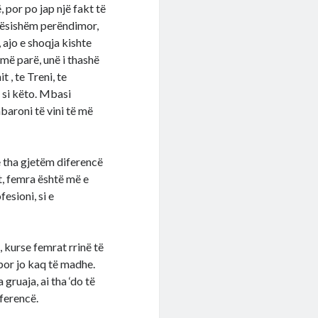
 por po jap një fakt të
ndësishëm perëndimor,
 ajo e shoqja kishte
 më parë, unë i thashë
 , te Treni, te
e si këto. Mbasi
baroni të vini të më
ë tha gjetëm diferencë
t, femra është më e
esioni, si e
, kurse femrat rrinë të
por jo kaq të madhe.
gruaja, ai tha ‘do të
iferencë.