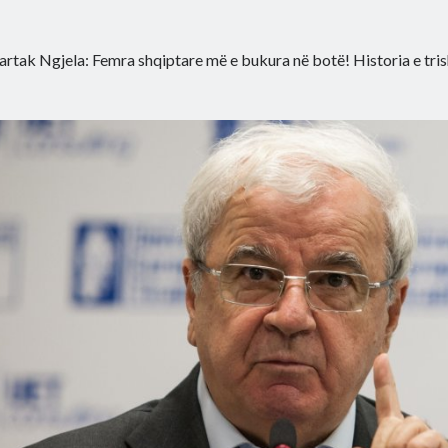
artak Ngjela: Femra shqiptare më e bukura në botë! Historia e trish