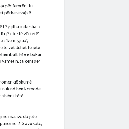
ja për femrën. Ju
et përherë vajzë.
ë të gjitha mikeshat e
i që e ke të vërtetë’.
e s’kemi grua”,
ë të vet duhet të jetë
 shembull. Më e bukur
i yzmetin, ta keni deri
fenomen që shumë
 që nuk ndihen komode
e shihni këtë
q më masive do jetë,
e pune me 2-3 avokate,