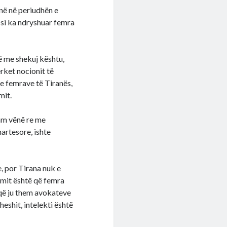
enë në periudhën e
 si ka ndryshuar femra
të me shekuj kështu,
rket nocionit të
a e femrave të Tiranës,
mit.
 kam vënë re me
artesore, ishte
, por Tirana nuk e
himit është që femra
 që ju them avokateve
eshit, intelekti është