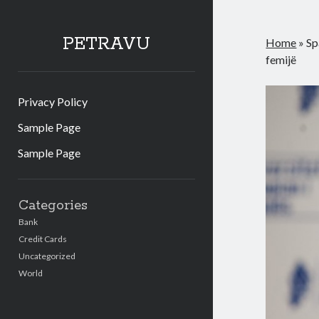
PETRAVU
Home
»
Sp
femijë
Privacy Policy
Sample Page
Sample Page
Sidebar
Categories
Bank
Credit Cards
Uncategorized
World