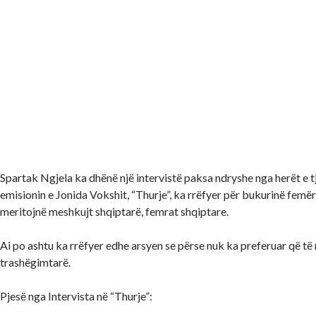
Spartak Ngjela ka dhënë një intervistë paksa ndryshe nga herët e tje
emisionin e Jonida Vokshit, “Thurje”, ka rrëfyer për bukurinë femër
meritojnë meshkujt shqiptarë, femrat shqiptare.
Ai po ashtu ka rrëfyer edhe arsyen se përse nuk ka preferuar që të
trashëgimtarë.
Pjesë nga Intervista në “Thurje”: