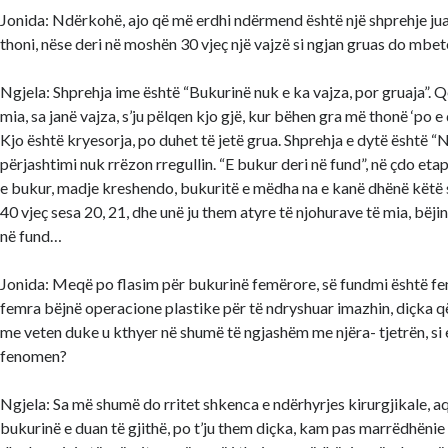
Jonida: Ndërkohë, ajo që më erdhi ndërmend është një shprehje jua
thoni, nëse deri në moshën 30 vjeç një vajzë si ngjan gruas do mbet
Ngjela: Shprehja ime është “Bukurinë nuk e ka vajza, por gruaja”. Q
mia, sa janë vajza, s’ju pëlqen kjo gjë, kur bëhen gra më thonë ‘po e d
Kjo është kryesorja, po duhet të jetë grua. Shprehja e dytë është “N
përjashtimi nuk rrëzon rregullin. “E bukur deri në fund”, në çdo etap
e bukur, madje kreshendo, bukuritë e mëdha na e kanë dhënë këtë
40 vjeç sesa 20, 21, dhe unë ju them atyre të njohurave të mia, bëjin
në fund…
Jonida: Meqë po flasim për bukurinë femërore, së fundmi është 
femra bëjnë operacione plastike për të ndryshuar imazhin, diçka
me veten duke u kthyer në shumë të ngjashëm me njëra- tjetrën, si 
fenomen?
Ngjela: Sa më shumë do rritet shkenca e ndërhyrjes kirurgjikale, a
bukurinë e duan të gjithë, po t’ju them diçka, kam pas marrëdhëni