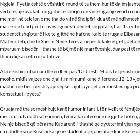
Ngjela: Pyetja është e vështirë, mund të ta them kur të dalim jashtë,
vërtetë, një avokat më gjithë të shoqen që vinte nga një vend i rë
më mori në telefon e me tha do vij në Shqipëri, dua të më ndihmosh,
marrë një fond për të investiguar studentët shqiptarë, flas 4-5 vite
studentët shqiptarë i ke të gjithë në kafene, kalo te rruga e Elbasanit
Materniteti, dhe te Sheshi Nënë Tereza, nëpër lokale etj, etj, detaj
mbaruam bisedën, i thashë të bëjmë një marrëveshje, dua pasi të m
thoni diçka rreth rezultateve.
Ata e kishin mbaruar dhe erdhën pas 10 ditësh. Midis të tjerash m
moshe, midis vajzës dhe djalit, minimumi kanë diference 12-13 vje
madhe, më bëri përshtypje sepse i njoh pyetjet për moshën nga prof
konstatuat i pyeta?
Gruaja më tha se meshkujt kanë humor infantil, të nivelit të fëmijës
mërzitura. Ndodh si fenomen, femra ka diferencë në gjithë botën, 
Në një bisedë që bëra me Kadarenë, i thashë që qytetërimi vjen nga 
na ndodhë si në Rusi’, ai ka qënë student atje, dhe ata e kanë këtë d