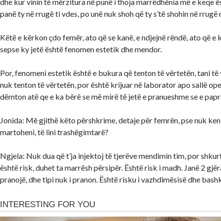
dhe kur vinin të mërzitura në punë i thoja marrëdhënia më e keqe ë
panë ty në rrugë ti vdes, po unë nuk shoh që ty s’të shohin në rrugë
Këtë e kërkon çdo femër, ato që se kanë, e ndjejnë rëndë, ato që e 
sepse ky jetë është fenomen estetik dhe mendor.
Por, fenomeni estetik është e bukura që tenton të vërtetën, tani të
nuk tenton të vërtetën, por është krijuar në laborator apo sallë ope
dëmton atë qe e ka bërë se më mirë të jetë e pranueshme se e pap
Jonida: Më gjithë këto përshkrime, detaje për femrën, pse nuk keni
martoheni, të lini trashëgimtarë?
Ngjela: Nuk dua që t’ja injektoj të tjerëve mendimin tim, por shku
është risk, duhet ta marrësh përsipër. Është risk i madh. Janë 2 gjëra 
pranojë, dhe tipi nuk i pranon. Është risku i vazhdimësisë dhe bashk