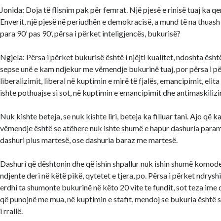
Jonida: Doja të flisnim pak për femrat. Një pjesë e rinisë tuaj ka q
Enverit, një pjesë në periudhën e demokracisë, a mund të na thuash
para 90’ pas 90’, përsa i përket inteligjencës, bukurisë?
Ngjela: Përsa i përket bukurisë është i njëjti kualitet, ndoshta ësh
sepse unë e kam ndjekur me vëmendje bukurinë tuaj, por përsa i pë
liberalizimit, liberal në kuptimin e mirë të fjalës, emancipimit, elit
ishte pothuajse si sot, në kuptimin e emancipimit dhe antimaskilizi
Nuk kishte beteja, se nuk kishte liri, beteja ka filluar tani. Ajo që
vëmendje është se atëhere nuk ishte shumë e hapur dashuria param
dashuri plus martesë, ose dashuria baraz me martesë.
Dashuri që dështonin dhe që ishin shpallur nuk ishin shumë komode
ndjente deri në këtë pikë, qytetet e tjera, po. Përsa i përket ndrys
erdhi ta shumonte bukurinë në këto 20 vite te fundit, sot teza ime
që punojnë me mua, në kuptimin e stafit, mendoj se bukuria është sh
i rrallë.