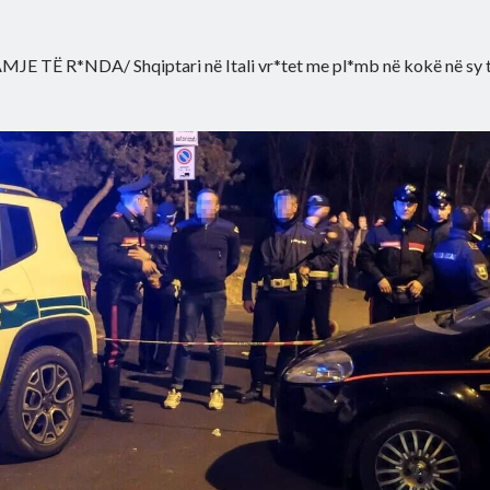
MJE TË R*NDA/ Shqiptari në Itali vr*tet me pl*mb në kokë në sy të