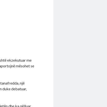
 është ekzekutuar me
 raportojnë mësohet se
tanafredda, një
in duke debatuar,
oletën dhe ka qëlluar