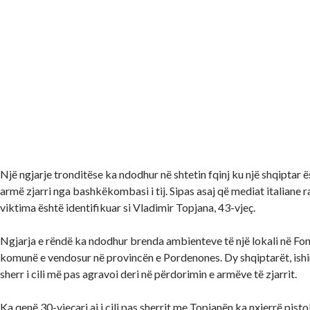
Një ngjarje tronditëse ka ndodhur në shtetin fqinj ku një shqiptar
armë zjarri nga bashkëkombasi i tij. Sipas asaj që mediat italiane
viktima është identifikuar si Vladimir Topjana, 43-vjeç.
Ngjarja e rëndë ka ndodhur brenda ambienteve të një lokali në Fon
komunë e vendosur në provincën e Pordenones. Dy shqiptarët, ish
sherr i cili më pas agravoi deri në përdorimin e armëve të zjarrit.
Ka qenë 30-vjeçari ai i cili pas sherrit me Topjanën ka nxjerrë pist