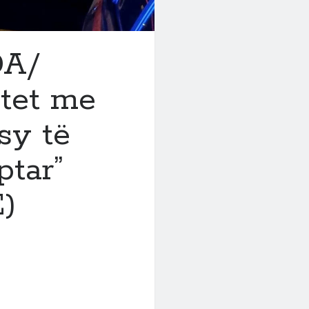
DA/
*tet me
sy të
ptar”
)