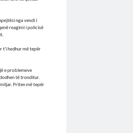
hpejtësi nga vendi i
qenë reagimi i policisë
t.
r t’i hedhur më tepër
ojë e problemeve
dodhen të tronditur.
miljar. Priten më tepër