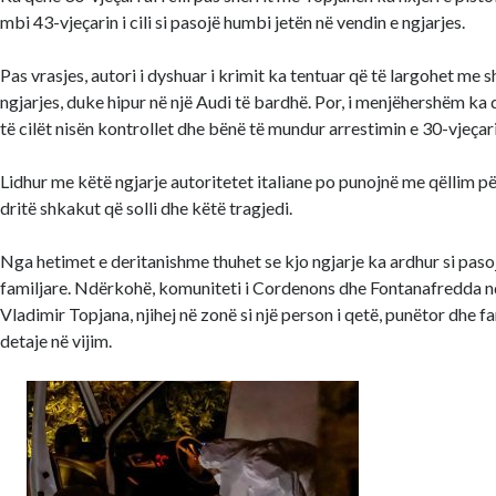
mbi 43-vjeçarin i cili si pasojë humbi jetën në vendin e ngjarjes.
Pas vrasjes, autori i dyshuar i krimit ka tentuar që të largohet me s
ngjarjes, duke hipur në një Audi të bardhë. Por, i menjëhershëm ka 
të cilët nisën kontrollet dhe bënë të mundur arrestimin e 30-vjeçari
Lidhur me këtë ngjarje autoritetet italiane po punojnë me qëllim pë
dritë shkakut që solli dhe këtë tragjedi.
Nga hetimet e deritanishme thuhet se kjo ngjarje ka ardhur si pas
familjare. Ndërkohë, komuniteti i Cordenons dhe Fontanafredda n
Vladimir Topjana, njihej në zonë si një person i qetë, punëtor dhe fa
detaje në vijim.