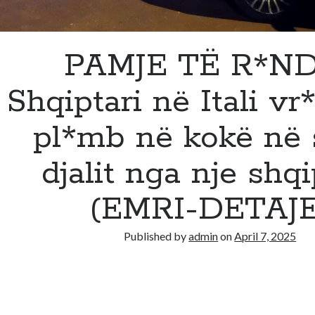
PAMJE TË R*N
Shqiptari në Itali vr
pl*mb në kokë në 
djalit nga nje shqi
(EMRI-DETAJE
Published by
admin
on
April 7, 2025