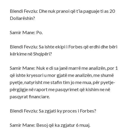
Blendi Fevziu: Dhe nuk pranoi që t’ia paguaje ti as 20
Dollarëshin?
Samir Mane: Po.
Blendi Fevziu: Sa ishte ekipi i Forbes që erdhi dhe bëri
kërkime në Shqipëri?
Samir Mane: Nuk e di sa janë marrë me analizën, por 1
që ishte kryesori u mor gjatë me analizën, me shumë
pyetje, natyrisht me stafin tim jo me mua, për pyetje-
përgjigje në raport me pasqyrimet që kishim ne në
pasqyrat financiare.
Blendi Fevziu: Sa zgjati ky proces i Forbes?
Samir Mane: Besoj që ka zgjatur 6 muaj.