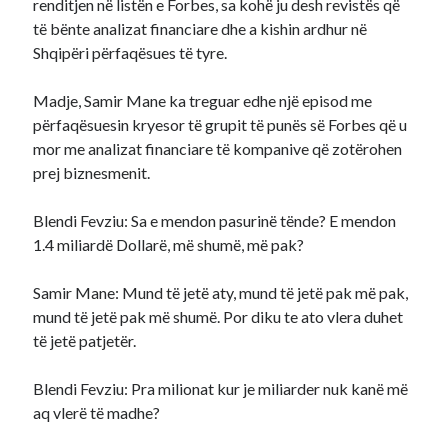
renditjen në listën e Forbes, sa kohë ju desh revistës që
të bënte analizat financiare dhe a kishin ardhur në
Shqipëri përfaqësues të tyre.
Madje, Samir Mane ka treguar edhe një episod me
përfaqësuesin kryesor të grupit të punës së Forbes që u
mor me analizat financiare të kompanive që zotërohen
prej biznesmenit.
Blendi Fevziu: Sa e mendon pasurinë tënde? E mendon
1.4 miliardë Dollarë, më shumë, më pak?
Samir Mane: Mund të jetë aty, mund të jetë pak më pak,
mund të jetë pak më shumë. Por diku te ato vlera duhet
të jetë patjetër.
Blendi Fevziu: Pra milionat kur je miliarder nuk kanë më
aq vlerë të madhe?