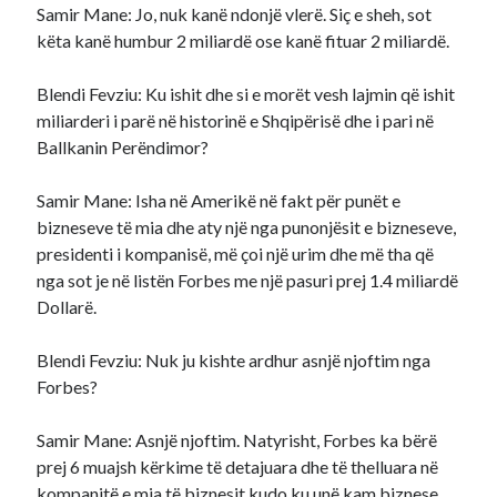
Samir Mane: Jo, nuk kanë ndonjë vlerë. Siç e sheh, sot
këta kanë humbur 2 miliardë ose kanë fituar 2 miliardë.
Blendi Fevziu: Ku ishit dhe si e morët vesh lajmin që ishit
miliarderi i parë në historinë e Shqipërisë dhe i pari në
Ballkanin Perëndimor?
Samir Mane: Isha në Amerikë në fakt për punët e
bizneseve të mia dhe aty një nga punonjësit e bizneseve,
presidenti i kompanisë, më çoi një urim dhe më tha që
nga sot je në listën Forbes me një pasuri prej 1.4 miliardë
Dollarë.
Blendi Fevziu: Nuk ju kishte ardhur asnjë njoftim nga
Forbes?
Samir Mane: Asnjë njoftim. Natyrisht, Forbes ka bërë
prej 6 muajsh kërkime të detajuara dhe të thelluara në
kompanitë e mia të biznesit kudo ku unë kam biznese.