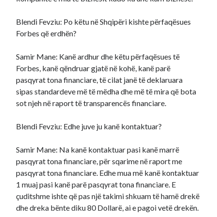
Blendi Fevziu: Po këtu në Shqipëri kishte përfaqësues
Forbes që erdhën?
Samir Mane: Kanë ardhur dhe këtu përfaqësues të
Forbes, kanë qëndruar gjatë në kohë, kanë parë
pasqyrat tona financiare, të cilat janë të deklaruara
sipas standardeve më të mëdha dhe më të mira që bota
sot njeh në raport të transparencës financiare.
Blendi Fevziu: Edhe juve ju kanë kontaktuar?
Samir Mane: Na kanë kontaktuar pasi kanë marrë
pasqyrat tona financiare, për sqarime në raport me
pasqyrat tona financiare. Edhe mua më kanë kontaktuar
1 muaj pasi kanë parë pasqyrat tona financiare. E
çuditshme ishte që pas një takimi shkuam të hamë drekë
dhe dreka bënte diku 80 Dollarë, ai e pagoi vetë drekën.