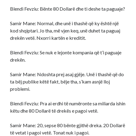
Blendi Fevziu: Bënte 80 Dollarë dhe ti deshe ta paguaje?
Samir Mane: Normal, dhe unë i thashë që ky është një
kod shqiptari. Jo tha, më vjen keq, unë duhet ta paguaj
drekën vetë. Nxorri kartën e kreditit.
Blendi Fevziu: Se nuk e lejonte kompania që t’i paguaje
drekën.
Samir Mane: Ndoshta prej asaj gjëje. Unë i thashë që do
ta bëj publike këtë fakt, bëje tha, s’kam asnjë lloj
problemi.
Blendi Fevziu: Pra ai erdhi të numëronte sa miliarda ishin
këtu dhe 80 Dollarë të drekës e pagoi vetë.
Samir Mane: 20, sepse 80 bënte gjithë dreka. 20 Dollarë
të vetat i pagoi vetë. Tonat nuk i pagoi.