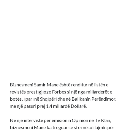
Biznesmeni Samir Mane është renditur në listën e
revistës prestigjioze Forbes si një nga miliarderët e
botës, i pari në Shqipëri dhe në Ballkanin Perëndimor,
me një pasuri prej 1.4 miliardë Dollarë.
Në një intervistë për emisionin Opinion në Tv Klan,
biznesmeni Mane ka treguar se si e mësoi lajmin për