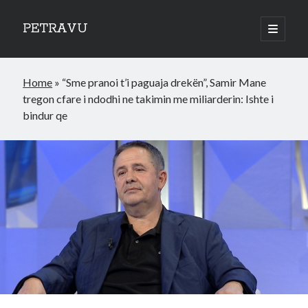
PETRAVU
open
primary
Sidebar
menu
Categories
Home
»
“Sme pranoi t’i paguaja drekën”, Samir Mane
Bank
tregon cfare i ndodhi ne takimin me miliarderin: Ishte i
Credit Cards
bindur qe
Uncategorized
World