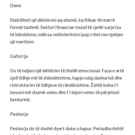
Demi
Stabiliteti që dëshironi aq shumë, ka filluar të marrë
formë tashmë. Sektori financiar mund të sjellë surpriza
të këndshme, ndërsa vetëvlerësimi juaj rritet me njohjen
që meritoni.
Gaforrja
Do të ndjeni një lehtësim të thellë emocional. Faza e artë
sjell lidhje më të shëndetshme, hapje ndaj dashurisë dhe
ristrukturim të lidhjeve të rëndësishme. Është koha t’i
besoni më shumë vetes dhe t’i lejoni vetes të përjetoni
lumturinë.
Peshorja
Peshorja do të shohë dyert duke u hapur. Periudha është