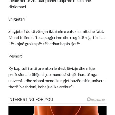
ideale për të zbatuar planet tuaja me besim dhe
diplomaci.
Shigjetari
Shigjetari do të vërejë rikthimin e entuziazmit dhe fatit.
Mund të lindin ftesa, sugjerime dhe rrugë të reja, të cilat
kërkojnë guxim për të hedhur hapin tjetër.
Peshqit
Ky kapitull i artë premton lehtësi, lëvizje dhe rritje
profesionale. Shijoni çdo mundësi si një dhuratë nga
universi – dhe mbani mend: kur yjet buzëqeshin, universi
thotë “vazhdoni, koha juaj ka ardhur”.