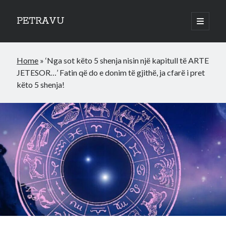
PETRAVU
open
primary
Sidebar
menu
Categories
Home
»
‘Nga sot këto 5 shenja nisin një kapitull të ARTE
Bank
JETESOR…’ Fatin që do e donim të gjithë, ja cfarë i pret
Credit Cards
këto 5 shenja!
Uncategorized
World