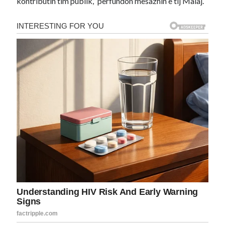
kontributin tim publik,” përfundon mesazhin e tij Malaj.