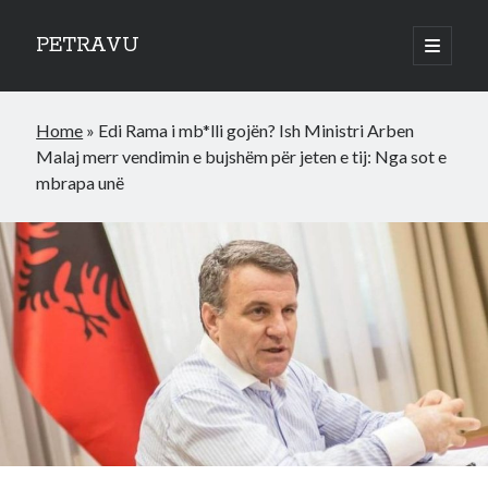
PETRAVU
open
primary
Sidebar
menu
Categories
Home
»
Edi Rama i mb*lli gojën? Ish Ministri Arben
Bank
Malaj merr vendimin e bujshëm për jeten e tij: Nga sot e
Credit Cards
mbrapa unë
Uncategorized
World