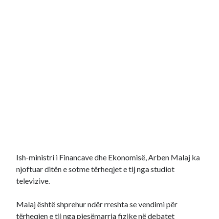
Ish-ministri i Financave dhe Ekonomisë, Arben Malaj ka
njoftuar ditën e sotme tërheqjet e tij nga studiot
televizive.
Malaj është shprehur ndër rreshta se vendimi për
tërheqjen e tij nga pjesëmarrja fizike në debatet