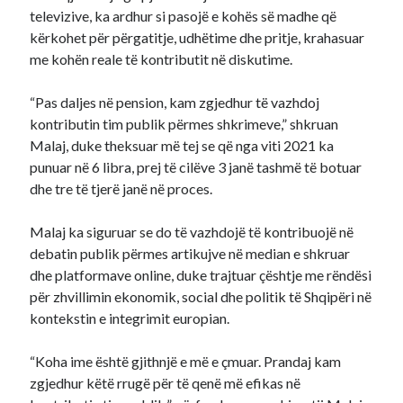
televizive, ka ardhur si pasojë e kohës së madhe që
kërkohet për përgatitje, udhëtime dhe pritje, krahasuar
me kohën reale të kontributit në diskutime.
“Pas daljes në pension, kam zgjedhur të vazhdoj
kontributin tim publik përmes shkrimeve,” shkruan
Malaj, duke theksuar më tej se që nga viti 2021 ka
punuar në 6 libra, prej të cilëve 3 janë tashmë të botuar
dhe tre të tjerë janë në proces.
Malaj ka siguruar se do të vazhdojë të kontribuojë në
debatin publik përmes artikujve në median e shkruar
dhe platformave online, duke trajtuar çështje me rëndësi
për zhvillimin ekonomik, social dhe politik të Shqipëri në
kontekstin e integrimit europian.
“Koha ime është gjithnjë e më e çmuar. Prandaj kam
zgjedhur këtë rrugë për të qenë më efikas në