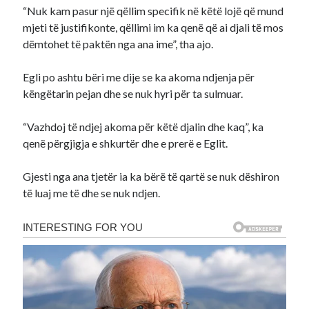
“Nuk kam pasur një qëllim specifik në këtë lojë që mund
mjeti të justifikonte, qëllimi im ka qenë që ai djali të mos
dëmtohet të paktën nga ana ime”, tha ajo.
Egli po ashtu bëri me dije se ka akoma ndjenja për
këngëtarin pejan dhe se nuk hyri për ta sulmuar.
“Vazhdoj të ndjej akoma për këtë djalin dhe kaq”, ka
qenë përgjigja e shkurtër dhe e prerë e Eglit.
Gjesti nga ana tjetër ia ka bërë të qartë se nuk dëshiron
të luaj me të dhe se nuk ndjen.