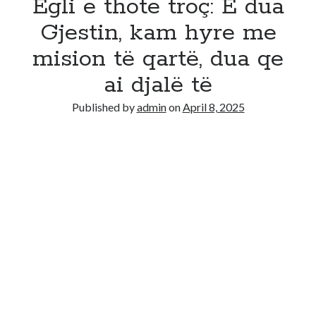
Egli e thote troç: E dua
Gjestin, kam hyre me
mision të qartë, dua qe
ai djalë të
Published by
admin
on
April 8, 2025