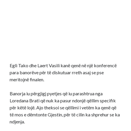
Egli Tako dhe Laert Vasili kanë qenë në një konferencë
para banorëve për të diskutuar rreth asaj se pse
meritojnë finalen.
Banorja iu përgjigj pyetjes që iu parashtrua nga
Loredana Brati që nuk ka pasur ndonjë qëllim specifik
për këtë lojë. Ajo theksoi se qëllimi i vetëm ka qenë që
të mos e dëmtonte Gjestin, për të cilin ka shprehur se ka
ndjenja.