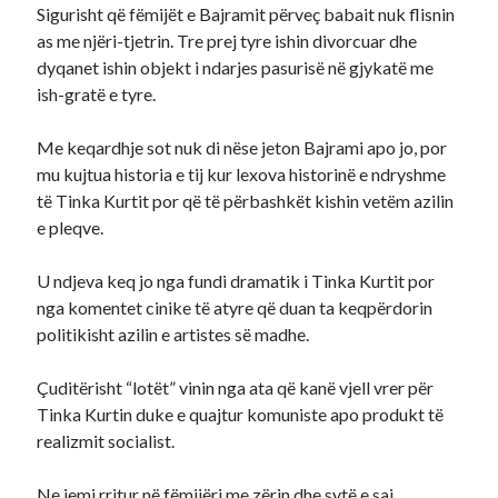
Sigurisht që fëmijët e Bajramit përveç babait nuk flisnin
as me njëri-tjetrin. Tre prej tyre ishin divorcuar dhe
dyqanet ishin objekt i ndarjes pasurisë në gjykatë me
ish-gratë e tyre.
Me keqardhje sot nuk di nëse jeton Bajrami apo jo, por
mu kujtua historia e tij kur lexova historinë e ndryshme
të Tinka Kurtit por që të përbashkët kishin vetëm azilin
e pleqve.
U ndjeva keq jo nga fundi dramatik i Tinka Kurtit por
nga komentet cinike të atyre që duan ta keqpërdorin
politikisht azilin e artistes së madhe.
Çuditërisht “lotët” vinin nga ata që kanë vjell vrer për
Tinka Kurtin duke e quajtur komuniste apo produkt të
realizmit socialist.
Ne jemi rritur në fëmijëri me zërin dhe sytë e saj.