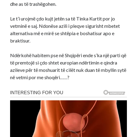
dhe as të trashëgohen.
Le t’i urojmë çdo kujt jetën sa të Tinka Kurtit por jo
vetminë e saj. Ndonëse azili i pleqve sigurisht mbetet
alternativa më e mirë se shtëpia e boshatisur apo e
braktisur.
Ndërkohë habitem pse në Shqipëri ende s’ka një parti që
të premtojë si çdo shtet europian ndërtimin e qindra
azileve për të moshuarit të cilët nuk duan të mbyllin sytë
në vetmi por me shoqëri……?