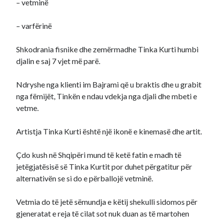
– vetminë
– varfërinë
Shkodrania fisnike dhe zemërmadhe Tinka Kurti humbi
djalin e saj 7 vjet më parë.
Ndryshe nga klienti im Bajrami që u braktis dhe u grabit
nga fëmijët, Tinkën e ndau vdekja nga djali dhe mbeti e
vetme.
Artistja Tinka Kurti është një ikonë e kinemasë dhe artit.
Çdo kush në Shqipëri mund të ketë fatin e madh të
jetëgjatësisë së Tinka Kurtit por duhet përgatitur për
alternativën se si do e përballojë vetminë.
Vetmia do të jetë sëmundja e këtij shekulli sidomos për
gjeneratat e reja të cilat sot nuk duan as të martohen