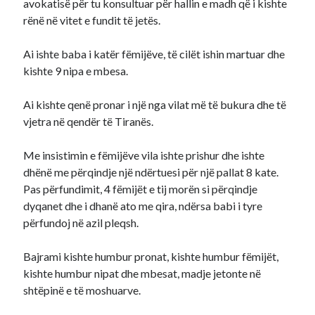
avokatisë për tu konsultuar për hallin e madh që i kishte
rënë në vitet e fundit të jetës.
Ai ishte baba i katër fëmijëve, të cilët ishin martuar dhe
kishte 9 nipa e mbesa.
Ai kishte qenë pronar i një nga vilat më të bukura dhe të
vjetra në qendër të Tiranës.
Me insistimin e fëmijëve vila ishte prishur dhe ishte
dhënë me përqindje një ndërtuesi për një pallat 8 kate.
Pas përfundimit, 4 fëmijët e tij morën si përqindje
dyqanet dhe i dhanë ato me qira, ndërsa babi i tyre
përfundoj në azil pleqsh.
Bajrami kishte humbur pronat, kishte humbur fëmijët,
kishte humbur nipat dhe mbesat, madje jetonte në
shtëpinë e të moshuarve.