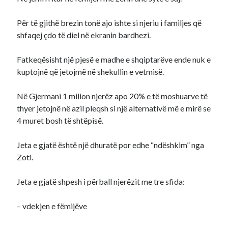
Për të gjithë brezin tonë ajo ishte si njeriu i familjes që
shfaqej çdo të diel në ekranin bardhezi.
Fatkeqësisht një pjesë e madhe e shqiptarëve ende nuk e
kuptojnë që jetojmë në shekullin e vetmisë.
Në Gjermani 1 milion njerëz apo 20% e të moshuarve të
thyer jetojnë në azil pleqsh si një alternativë më e mirë se
4 muret bosh të shtëpisë.
Jeta e gjatë është një dhuratë por edhe “ndëshkim” nga
Zoti.
Jeta e gjatë shpesh i përball njerëzit me tre sfida:
– vdekjen e fëmijëve