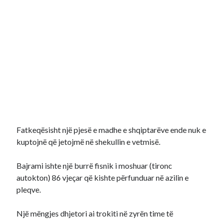
Fatkeqësisht një pjesë e madhe e shqiptarëve ende nuk e
kuptojnë që jetojmë në shekullin e vetmisë.
Bajrami ishte një burrë fisnik i moshuar (tironc
autokton) 86 vjeçar që kishte përfunduar në azilin e
pleqve.
Një mëngjes dhjetori ai trokiti në zyrën time të