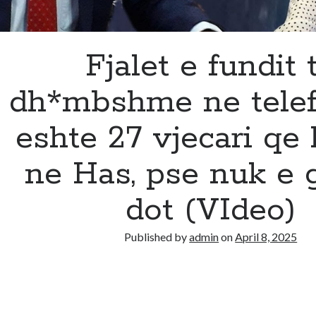
Fjalet e fundit 
dh*mbshme ne telef
eshte 27 vjecari qe
ne Has, pse nuk e 
dot (VIdeo)
Published by
admin
on
April 8, 2025