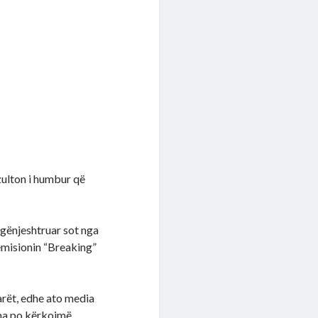
zulton i humbur që
ërgënjeshtruar sot nga
 emisionin “Breaking”
arët, edhe ato media
oma po kërkojmë.