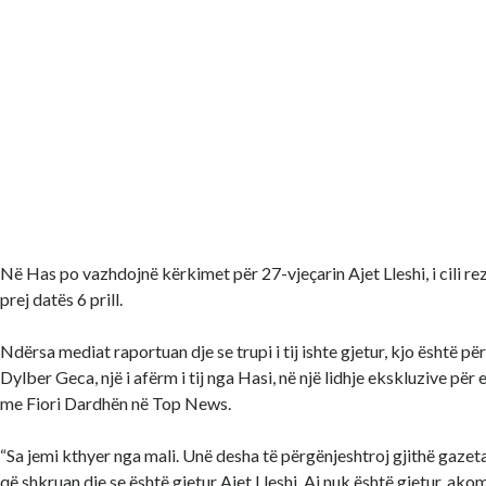
Në Has po vazhdojnë kërkimet për 27-vjeçarin Ajet Lleshi, i cili re
prej datës 6 prill.
Ndërsa mediat raportuan dje se trupi i tij ishte gjetur, kjo është p
Dylber Geca, një i afërm i tij nga Hasi, në një lidhje ekskluzive për
me Fiori Dardhën në Top News.
“Sa jemi kthyer nga mali. Unë desha të përgënjeshtroj gjithë gazet
që shkruan dje se është gjetur Ajet Lleshi. Ai nuk është gjetur, ak