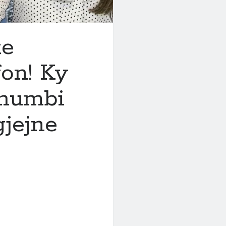
te
on! Ky
 humbi
gjejne