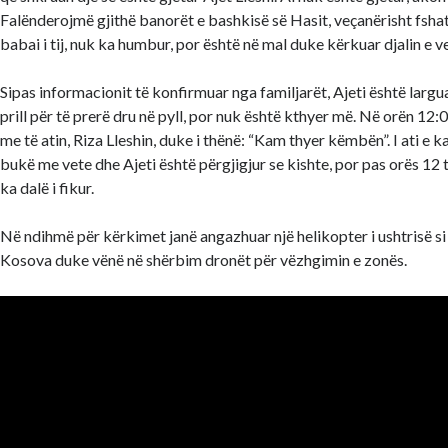
Falënderojmë gjithë banorët e bashkisë së Hasit, veçanërisht fshati
babai i tij, nuk ka humbur, por është në mal duke kërkuar djalin e ve
Sipas informacionit të konfirmuar nga familjarët, Ajeti është larg
prill për të prerë dru në pyll, por nuk është kthyer më. Në orën 12:00
me të atin, Riza Lleshin, duke i thënë: “Kam thyer këmbën”. I ati e k
bukë me vete dhe Ajeti është përgjigjur se kishte, por pas orës 12 të 
ka dalë i fikur.
Në ndihmë për kërkimet janë angazhuar një helikopter i ushtrisë si
Kosova duke vënë në shërbim dronët për vëzhgimin e zonës.