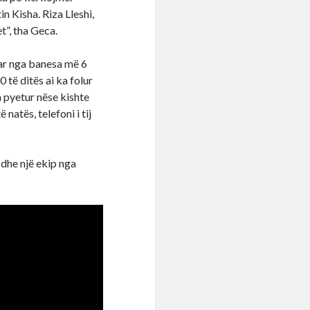
n Kisha. Riza Lleshi,
t”, tha Geca.
uar nga banesa më 6
 të ditës ai ka folur
a pyetur nëse kishte
natës, telefoni i tij
 dhe një ekip nga