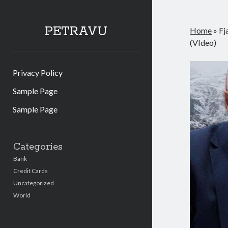
PETRAVU
Home
»
Fj
(VIdeo)
Privacy Policy
Sample Page
Sample Page
Sidebar
Categories
Bank
Credit Cards
Uncategorized
World