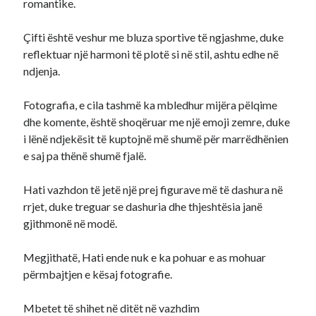
romantike.
Çifti është veshur me bluza sportive të ngjashme, duke
reflektuar një harmoni të plotë si në stil, ashtu edhe në
ndjenja.
Fotografia, e cila tashmë ka mbledhur mijëra pëlqime
dhe komente, është shoqëruar me një emoji zemre, duke
i lënë ndjekësit të kuptojnë më shumë për marrëdhënien
e saj pa thënë shumë fjalë.
Hati vazhdon të jetë një prej figurave më të dashura në
rrjet, duke treguar se dashuria dhe thjeshtësia janë
gjithmonë në modë.
Megjithatë, Hati ende nuk e ka pohuar e as mohuar
përmbajtjen e kësaj fotografie.
Mbetet të shihet në ditët në vazhdim