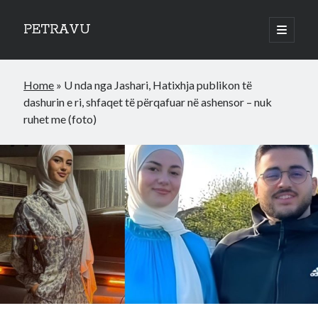
PETRAVU
open
primary
Sidebar
menu
Categories
Home
»
U nda nga Jashari, Hatixhja publikon të
Bank
dashurin e ri, shfaqet të përqafuar në ashensor – nuk
Credit Cards
ruhet me (foto)
Uncategorized
World