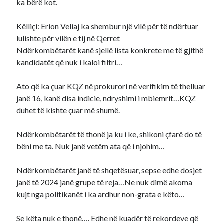
ka bërë kot.
Këlliçi: Erion Veliaj ka shembur një vilë për të ndërtuar
lulishte për vilën e tij në Qerret
Ndërkombëtarët kanë sjellë lista konkrete me të gjithë
kandidatët që nuk i kaloi filtri…
Ato që ka çuar KQZ në prokurori në verifikim të thelluar
janë 16, kanë disa indicie, ndryshimi i mbiemrit…KQZ
duhet të kishte çuar më shumë.
Ndërkombëtarët të thonë ja ku i ke, shikoni çfarë do të
bëni me ta. Nuk janë vetëm ata që i njohim…
Ndërkombëtarët janë të shqetësuar, sepse edhe dosjet
janë të 2024 janë grupe të reja…Ne nuk dimë akoma
kujt nga politikanët i ka ardhur non-grata e këto…
Se këta nuk e thonë…. Edhe në kuadër të rekordeve që