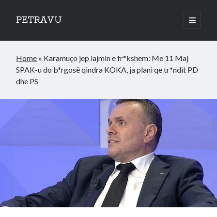
PETRAVU
open
primary
Sidebar
menu
Categories
Home
»
Karamuço jep lajmin e fr*kshem: Me 11 Maj
Bank
SPAK-u do b*rgosë qindra KOKA, ja plani qe tr*ndit PD
Credit Cards
dhe PS
Uncategorized
World