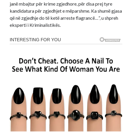
janë mbajtur për krime zgjedhore, për disa prej tyre
kandidatura për zgjedhjet e mëparshme. Ka shumë gjasa
që në zgjedhje do të ketë arreste flagrancë…”, u shpreh
eksperti i Kriminalistikës.