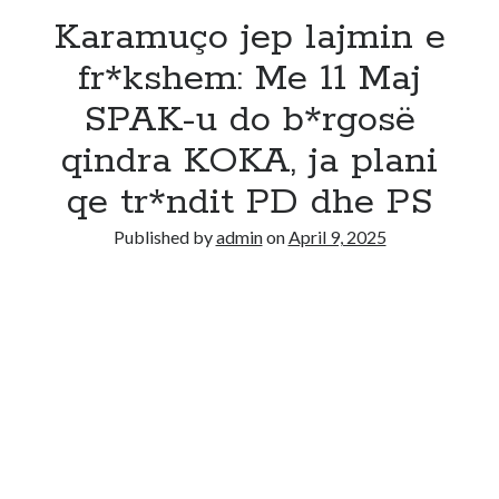
Karamuço jep lajmin e
fr*kshem: Me 11 Maj
SPAK-u do b*rgosë
qindra KOKA, ja plani
qe tr*ndit PD dhe PS
Published by
admin
on
April 9, 2025