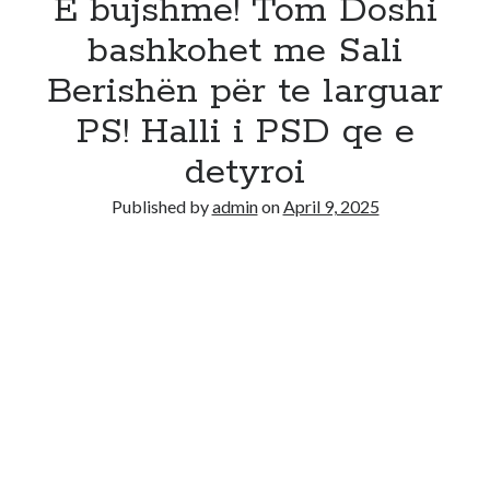
E bujshme! Tom Doshi
bashkohet me Sali
Berishën për te larguar
PS! Halli i PSD qe e
detyroi
Published by
admin
on
April 9, 2025