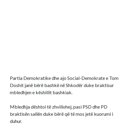
Partia Demokratike dhe ajo Social-Demokrate e Tom
Doshit janë bërë bashkë në Shkodër duke braktisur
mbledhjen e këshillit bashkiak.
Mbledhja dështoi të zhvillohej, pasi PSD dhe PD
braktisën sallën duke bërë që të mos jetë kuorumi i
duhur.