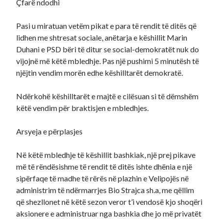
Çfarë ndodhi
Pasi u miratuan vetëm pikat e para të rendit të ditës që
lidhen me shtresat sociale, anëtarja e këshillit Marin
Duhani e PSD bëri të ditur se social-demokratët nuk do
vijojnë më këtë mbledhje. Pas një pushimi 5 minutësh të
njëjtin vendim morën edhe këshilltarët demokratë.
Ndërkohë këshilltarët e majtë e cilësuan si të dëmshëm
këtë vendim për braktisjen e mbledhjes.
Arsyeja e përplasjes
Në këtë mbledhje të këshillit bashkiak, një prej pikave
më të rëndësishme të rendit të ditës ishte dhënia e një
sipërfaqe të madhe të rërës në plazhin e Velipojës në
administrim të ndërmarrjes Bio Strajca sh.a, me qëllim
që shezllonet në këtë sezon veror t’i vendosë kjo shoqëri
aksionere e administruar nga bashkia dhe jo më privatët