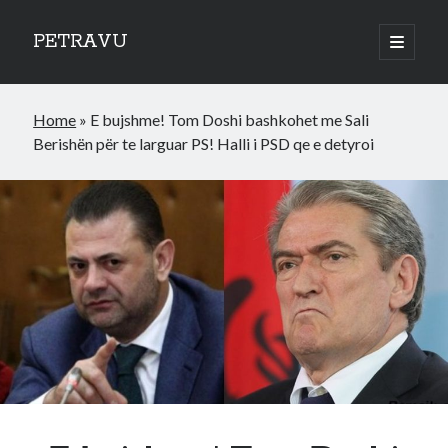
PETRAVU
open
primary
Sidebar
menu
Categories
Home
»
E bujshme! Tom Doshi bashkohet me Sali
Bank
Berishën për te larguar PS! Halli i PSD qe e detyroi
Credit Cards
Uncategorized
World