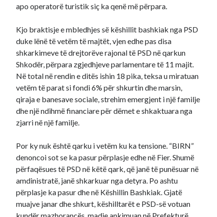
apo operatorë turistik siç ka qenë më përpara.
Kjo braktisje e mbledhjes së këshillit bashkiak nga PSD
duke lënë të vetëm të majtët, vjen edhe pas disa
shkarkimeve të drejtorëve rajonal të PSD në qarkun
Shkodër, përpara zgjedhjeve parlamentare të 11 majit.
Në total në rendin e ditës ishin 18 pika, teksa u miratuan
vetëm të parat si fondi 6% për shkurtin dhe marsin,
qiraja e banesave sociale, strehim emergjent i një familje
dhe një ndihmë financiare për dëmet e shkaktuara nga
zjarri në një familje.
Por ky nuk është qarku i vetëm ku ka tensione. “BIRN”
denoncoi sot se ka pasur përplasje edhe në Fier. Shumë
përfaqësues të PSD në këtë qark, që janë të punësuar në
amdinistratë, janë shkarkuar nga detyra. Po ashtu
përplasje ka pasur dhe në Këshillin Bashkiak. Gjatë
muajve janar dhe shkurt, këshilltarët e PSD-së votuan
kundër mazhorancës, madje ankimuan në Prefekturë