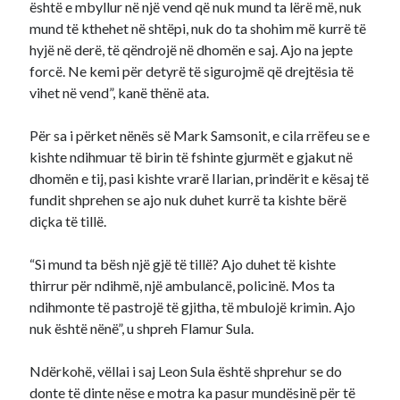
është e mbyllur në një vend që nuk mund ta lërë më, nuk
mund të kthehet në shtëpi, nuk do ta shohim më kurrë të
hyjë në derë, të qëndrojë në dhomën e saj. Ajo na jepte
forcë. Ne kemi për detyrë të sigurojmë që drejtësia të
vihet në vend”, kanë thënë ata.
Për sa i përket nënës së Mark Samsonit, e cila rrëfeu se e
kishte ndihmuar të birin të fshinte gjurmët e gjakut në
dhomën e tij, pasi kishte vrarë Ilarian, prindërit e kësaj të
fundit shprehen se ajo nuk duhet kurrë ta kishte bërë
diçka të tillë.
“Si mund ta bësh një gjë të tillë? Ajo duhet të kishte
thirrur për ndihmë, një ambulancë, policinë. Mos ta
ndihmonte të pastrojë të gjitha, të mbulojë krimin. Ajo
nuk është nënë”, u shpreh Flamur Sula.
Ndërkohë, vëllai i saj Leon Sula është shprehur se do
donte të dinte nëse e motra ka pasur mundësinë për të