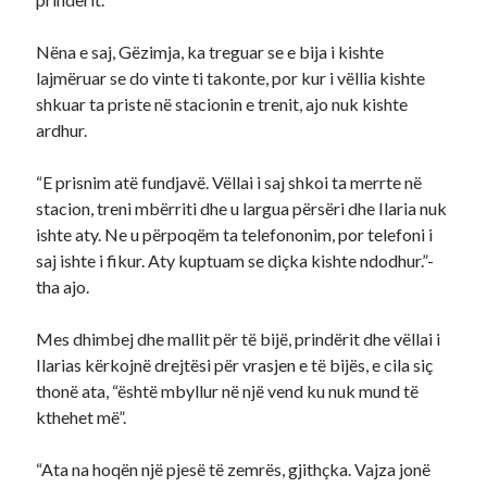
Nëna e saj, Gëzimja, ka treguar se e bija i kishte
lajmëruar se do vinte ti takonte, por kur i vëllia kishte
shkuar ta priste në stacionin e trenit, ajo nuk kishte
ardhur.
“E prisnim atë fundjavë. Vëllai i saj shkoi ta merrte në
stacion, treni mbërriti dhe u largua përsëri dhe Ilaria nuk
ishte aty. Ne u përpoqëm ta telefononim, por telefoni i
saj ishte i fikur. Aty kuptuam se diçka kishte ndodhur.”-
tha ajo.
Mes dhimbej dhe mallit për të bijë, prindërit dhe vëllai i
Ilarias kërkojnë drejtësi për vrasjen e të bijës, e cila siç
thonë ata, “është mbyllur në një vend ku nuk mund të
kthehet më”.
“Ata na hoqën një pjesë të zemrës, gjithçka. Vajza jonë