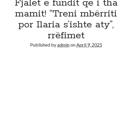
Fjalet e fundit qe i tha
mamit! “Treni mbërriti
por Ilaria s’ishte aty”,
rrëfimet
Published by
admin
on
April 9, 2025