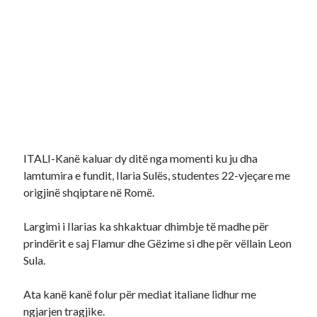
ITALI-Kanë kaluar dy ditë nga momenti ku ju dha
lamtumira e fundit, Ilaria Sulës, studentes 22-vjeçare me
origjinë shqiptare në Romë.
Largimi i Ilarias ka shkaktuar dhimbje të madhe për
prindërit e saj Flamur dhe Gëzime si dhe për vëllain Leon
Sula.
Ata kanë kanë folur për mediat italiane lidhur me
ngjarjen tragjike.