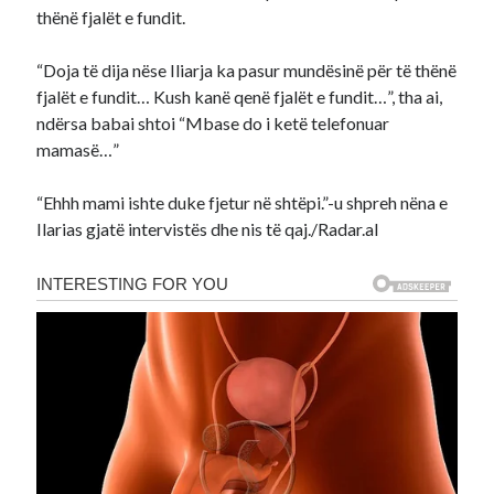
thënë fjalët e fundit.
“Doja të dija nëse Iliarja ka pasur mundësinë për të thënë
fjalët e fundit… Kush kanë qenë fjalët e fundit…”, tha ai,
ndërsa babai shtoi “Mbase do i ketë telefonuar
mamasë…”
“Ehhh mami ishte duke fjetur në shtëpi.”-u shpreh nëna e
Ilarias gjatë intervistës dhe nis të qaj./Radar.al