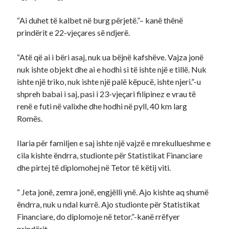
“Ai duhet të kalbet në burg përjetë.”– kanë thënë
prindërit e 22-vjeçares së ndjerë.
“Atë që ai i bëri asaj, nuk ua bëjnë kafshëve. Vajza jonë
nuk ishte objekt dhe ai e hodhi si të ishte një e tillë. Nuk
ishte një triko, nuk ishte një palë këpucë, ishte njeri.”-u
shpreh babai i saj, pasi i 23-vjeçari filipinez e vrau të
renë e futi në valixhe dhe hodhi në pyll, 40 km larg
Romës.
Ilaria për familjen e saj ishte një vajzë e mrekullueshme e
cila kishte ëndrra, studionte për Statistikat Financiare
dhe pirtej të diplomohej në Tetor të këtij viti.
“ Jeta jonë, zemra jonë, engjëlli ynë. Ajo kishte aq shumë
ëndrra, nuk u ndal kurrë. Ajo studionte për Statistikat
Financiare, do diplomoje në tetor.”-kanë rrëfyer
prindërit.