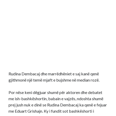
Rudina Dembacaj dhe marrëdhëniet e saj kanë qenë
gjithmonë një temë mjaft e bujshme në median rozë.
Por nëse keni dëgjuar shumë për aktoren dhe debatet
me ish-bashkëshortin, babain e vajzës, ndoshta shumë
prej jush nuk e dinë se Rudina Dembacaj ka qenë e fejuar
me Eduart Grishajn. Ky i fundit sot bashkëshorti i