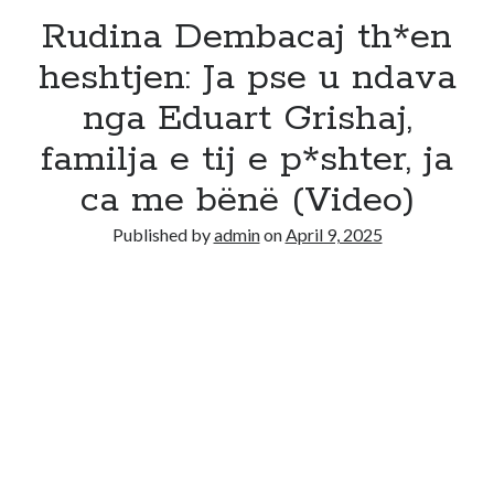
Rudina Dembacaj th*en
heshtjen: Ja pse u ndava
nga Eduart Grishaj,
familja e tij e p*shter, ja
ca me bënë (Video)
Published by
admin
on
April 9, 2025