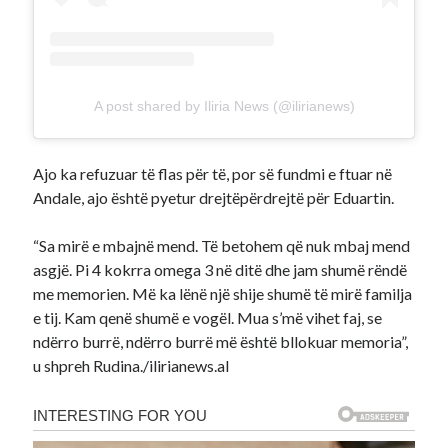
A post shared by Iliria News (@ilirianews)
Ajo ka refuzuar të flas për të, por së fundmi e ftuar në
Andale, ajo është pyetur drejtëpërdrejtë për Eduartin.
“Sa mirë e mbajnë mend. Të betohem që nuk mbaj mend
asgjë. Pi 4 kokrra omega 3 në ditë dhe jam shumë rëndë
me memorien. Më ka lënë një shije shumë të mirë familja
e tij. Kam qenë shumë e vogël. Mua s’më vihet faj, se
ndërro burrë, ndërro burrë më është bllokuar memoria”,
u shpreh Rudina./ilirianews.al