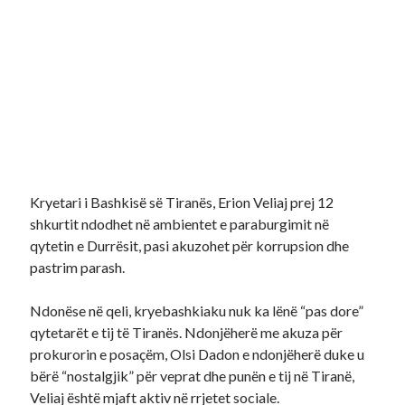
Kryetari i Bashkisë së Tiranës, Erion Veliaj prej 12
shkurtit ndodhet në ambientet e paraburgimit në
qytetin e Durrësit, pasi akuzohet për korrupsion dhe
pastrim parash.
Ndonëse në qeli, kryebashkiaku nuk ka lënë “pas dore”
qytetarët e tij të Tiranës. Ndonjëherë me akuza për
prokurorin e posaçëm, Olsi Dadon e ndonjëherë duke u
bërë “nostalgjik” për veprat dhe punën e tij në Tiranë,
Veliaj është mjaft aktiv në rrjetet sociale.