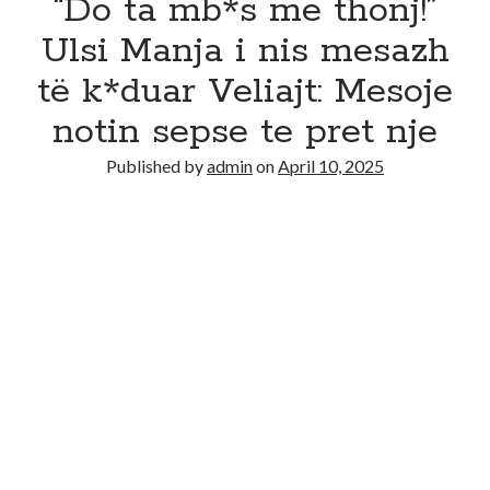
“Do ta mb*s me thonj!”
Ulsi Manja i nis mesazh
të k*duar Veliajt: Mesoje
notin sepse te pret nje
Published by
admin
on
April 10, 2025