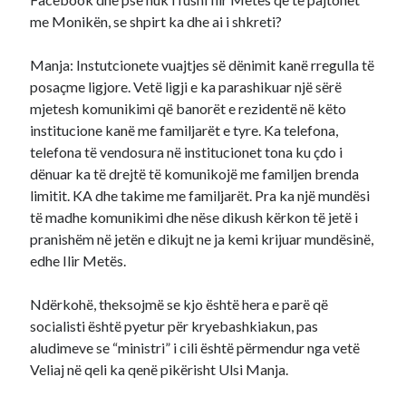
me Monikën, se shpirt ka dhe ai i shkreti?
Manja: Instutcionete vuajtjes së dënimit kanë rregulla të
posaçme ligjore. Vetë ligji e ka parashikuar një sërë
mjetesh komunikimi që banorët e rezidentë në këto
institucione kanë me familjarët e tyre. Ka telefona,
telefona të vendosura në institucionet tona ku çdo i
dënuar ka të drejtë të komunikojë me familjen brenda
limitit. KA dhe takime me familjarët. Pra ka një mundësi
të madhe komunikimi dhe nëse dikush kërkon të jetë i
pranishëm në jetën e dikujt ne ja kemi krijuar mundësinë,
edhe Ilir Metës.
Ndërkohë, theksojmë se kjo është hera e parë që
socialisti është pyetur për kryebashkiakun, pas
aludimeve se “ministri” i cili është përmendur nga vetë
Veliaj në qeli ka qenë pikërisht Ulsi Manja.