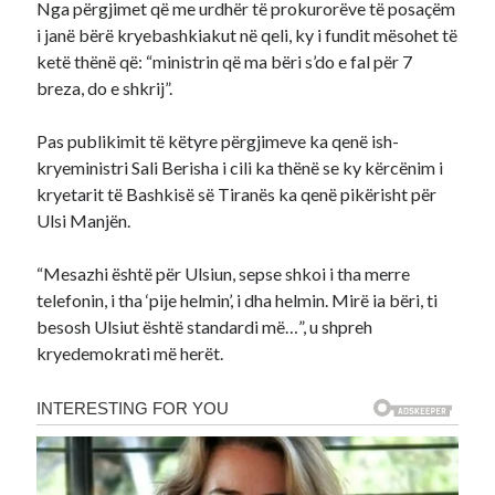
Nga përgjimet që me urdhër të prokurorëve të posaçëm
i janë bërë kryebashkiakut në qeli, ky i fundit mësohet të
ketë thënë që: “ministrin që ma bëri s’do e fal për 7
breza, do e shkrij”.
Pas publikimit të këtyre përgjimeve ka qenë ish-
kryeministri Sali Berisha i cili ka thënë se ky kërcënim i
kryetarit të Bashkisë së Tiranës ka qenë pikërisht për
Ulsi Manjën.
“Mesazhi është për Ulsiun, sepse shkoi i tha merre
telefonin, i tha ‘pije helmin’, i dha helmin. Mirë ia bëri, ti
besosh Ulsiut është standardi më…”, u shpreh
kryedemokrati më herët.