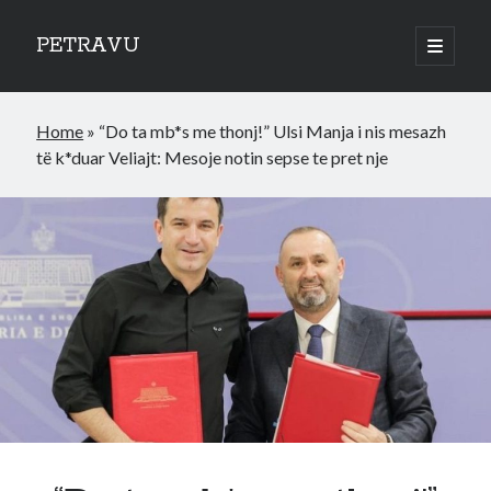
PETRAVU
open
primary
Sidebar
menu
Categories
Home
»
“Do ta mb*s me thonj!” Ulsi Manja i nis mesazh
Bank
të k*duar Veliajt: Mesoje notin sepse te pret nje
Credit Cards
Uncategorized
World