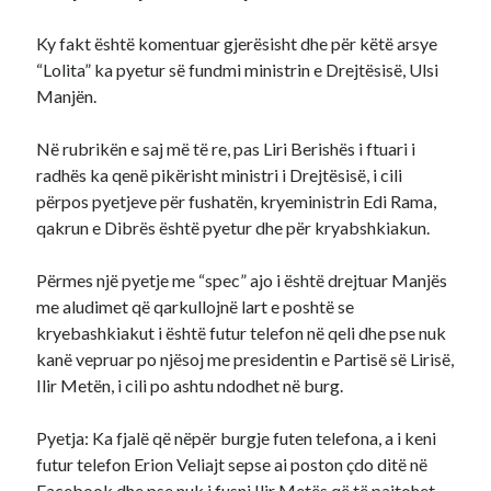
Ky fakt është komentuar gjerësisht dhe për këtë arsye
“Lolita” ka pyetur së fundmi ministrin e Drejtësisë, Ulsi
Manjën.
Në rubrikën e saj më të re, pas Liri Berishës i ftuari i
radhës ka qenë pikërisht ministri i Drejtësisë, i cili
përpos pyetjeve për fushatën, kryeministrin Edi Rama,
qakrun e Dibrës është pyetur dhe për kryabshkiakun.
Përmes një pyetje me “spec” ajo i është drejtuar Manjës
me aludimet që qarkullojnë lart e poshtë se
kryebashkiakut i është futur telefon në qeli dhe pse nuk
kanë vepruar po njësoj me presidentin e Partisë së Lirisë,
Ilir Metën, i cili po ashtu ndodhet në burg.
Pyetja: Ka fjalë që nëpër burgje futen telefona, a i keni
futur telefon Erion Veliajt sepse ai poston çdo ditë në
Facebook dhe pse nuk i fusni Ilir Metës që të pajtohet