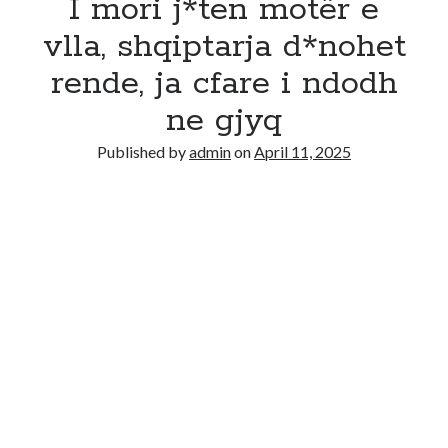
I mori j*ten motër e
vlla, shqiptarja d*nohet
rende, ja cfare i ndodh
ne gjyq
Published by
admin
on
April 11, 2025