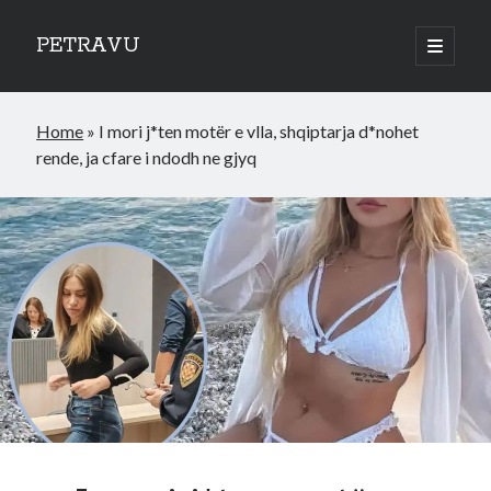
PETRAVU
open
primary
Sidebar
menu
Categories
Home
»
I mori j*ten motër e vlla, shqiptarja d*nohet
Bank
rende, ja cfare i ndodh ne gjyq
Credit Cards
Uncategorized
World