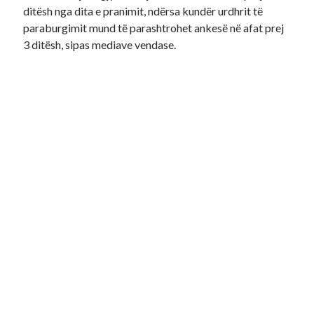
ditësh nga dita e pranimit, ndërsa kundër urdhrit të
paraburgimit mund të parashtrohet ankesë në afat prej
3 ditësh, sipas mediave vendase.
Aksidenti ka ndodhur në datë 9 prill kur shqiptarja
Klevisa Ymeri, e njohur në rrjetet sociale për jetë luksoze
që bën, bëri një parakalim të gabuar, teksa dyshohet se
ecte me 170 km/orë që u kushtoi jetën të rinjve Stejpan
Derek 21 vjeç dhe motrës së tij Katarina Derek 19 vjeçe
të cilët po udhëtonin me automjetin që u përplas nga
Ymeri.