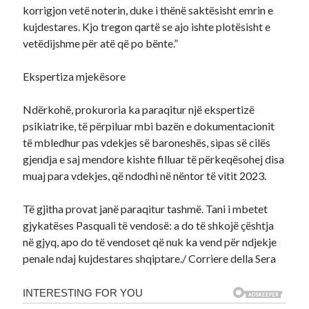
korrigjon vetë noterin, duke i thënë saktësisht emrin e
kujdestares. Kjo tregon qartë se ajo ishte plotësisht e
vetëdijshme për atë që po bënte.”
Ekspertiza mjekësore
Ndërkohë, prokuroria ka paraqitur një ekspertizë
psikiatrike, të përpiluar mbi bazën e dokumentacionit
të mbledhur pas vdekjes së baroneshës, sipas së cilës
gjendja e saj mendore kishte filluar të përkeqësohej disa
muaj para vdekjes, që ndodhi në nëntor të vitit 2023.
Të gjitha provat janë paraqitur tashmë. Tani i mbetet
gjykatëses Pasquali të vendosë: a do të shkojë çështja
në gjyq, apo do të vendoset që nuk ka vend për ndjekje
penale ndaj kujdestares shqiptare./ Corriere della Sera