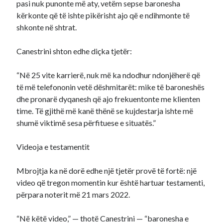
pasi nuk punonte më aty, vetëm sepse baronesha
kërkonte që të ishte pikërisht ajo që e ndihmonte të
shkonte në shtrat.
Canestrini shton edhe diçka tjetër:
“Në 25 vite karrierë, nuk më ka ndodhur ndonjëherë që
të më telefononin vetë dëshmitarët: mike të baroneshës
dhe pronarë dyqanesh që ajo frekuentonte me klienten
time. Të gjithë më kanë thënë se kujdestarja ishte më
shumë viktimë sesa përfituese e situatës.”
Videoja e testamentit
Mbrojtja ka në dorë edhe një tjetër provë të fortë: një
video që tregon momentin kur është hartuar testamenti,
përpara noterit më 21 mars 2022.
“Në këtë video,” — thotë Canestrini — “baronesha e