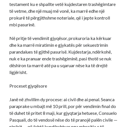
testament ku e shpallte vetë kujdestaren trashëgimtare
të vetme, dhe një muaj më vonë, ka marrë edhe një
prokurë të përgjithshme noteriale, që i jepte kontroll
mbi pasurinë.
Në pritje të vendimit gjyqësor, prokuroria ka kërkuar
dhe ka marrë miratimin e gjykatës për sekuestrimin
parandalues të gjithë pasurisë. Kujdestarja, ndërkohë,
nuk e ka pranuar ende trashëgiminë, pasi thotë se nuk
dëshiron ta marrë atë pa u sqaruar nëse ka të drejtë
ligjërisht.
Proceset gjyqësore
Janë në zhvillim dy procese: ai civil dhe ai penal. Seanca
paraprake u mbajt më 10 prill, por për vendimin final do
të duhet të pritet 8 maji, kur gjyqtarja hetuese, Consuelo
Pasquali, do të vendosë nëse do të pranojë palën civile —
nipërit — që është kundërshtuar nga mbrojtja e të