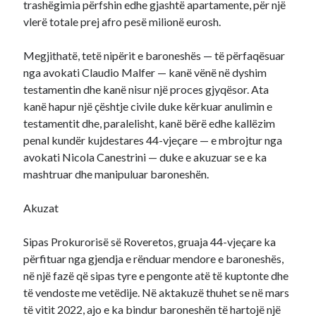
trashëgimia përfshin edhe gjashtë apartamente, për një
vlerë totale prej afro pesë milionë eurosh.
Megjithatë, tetë nipërit e baroneshës — të përfaqësuar
nga avokati Claudio Malfer — kanë vënë në dyshim
testamentin dhe kanë nisur një proces gjyqësor. Ata
kanë hapur një çështje civile duke kërkuar anulimin e
testamentit dhe, paralelisht, kanë bërë edhe kallëzim
penal kundër kujdestares 44-vjeçare — e mbrojtur nga
avokati Nicola Canestrini — duke e akuzuar se e ka
mashtruar dhe manipuluar baroneshën.
Akuzat
Sipas Prokurorisë së Roveretos, gruaja 44-vjeçare ka
përfituar nga gjendja e rënduar mendore e baroneshës,
në një fazë që sipas tyre e pengonte atë të kuptonte dhe
të vendoste me vetëdije. Në aktakuzë thuhet se në mars
të vitit 2022, ajo e ka bindur baroneshën të hartojë një