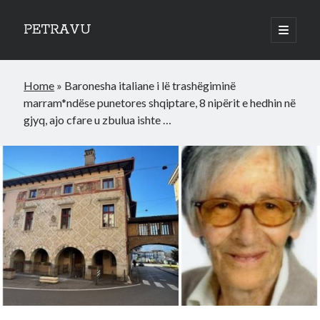
PETRAVU
open
primary
Sidebar
menu
Categories
Home
»
Baronesha italiane i lë trashëgiminë
Bank
marram*ndëse punetores shqiptare, 8 nipërit e hedhin në
Credit Cards
gjyq, ajo cfare u zbulua ishte …
Uncategorized
World