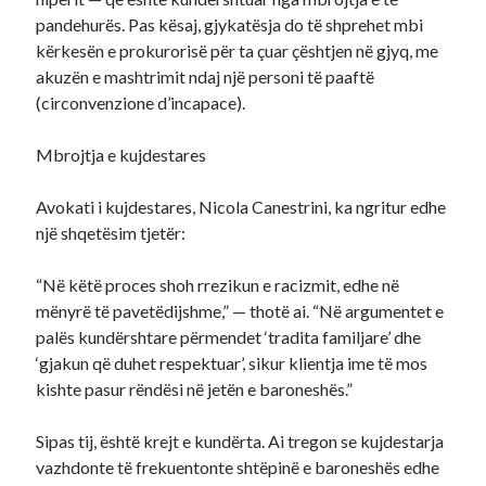
pandehurës. Pas kësaj, gjykatësja do të shprehet mbi
kërkesën e prokurorisë për ta çuar çështjen në gjyq, me
akuzën e mashtrimit ndaj një personi të paaftë
(circonvenzione d’incapace).
Mbrojtja e kujdestares
Avokati i kujdestares, Nicola Canestrini, ka ngritur edhe
një shqetësim tjetër:
“Në këtë proces shoh rrezikun e racizmit, edhe në
mënyrë të pavetëdijshme,” — thotë ai. “Në argumentet e
palës kundërshtare përmendet ‘tradita familjare’ dhe
‘gjakun që duhet respektuar’, sikur klientja ime të mos
kishte pasur rëndësi në jetën e baroneshës.”
Sipas tij, është krejt e kundërta. Ai tregon se kujdestarja
vazhdonte të frekuentonte shtëpinë e baroneshës edhe