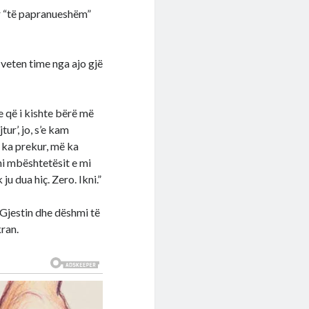
ur “të papranueshëm”
 veten time nga ajo gjë
e që i kishte bërë më
tur’, jo, s’e kam
 ka prekur, më ka
ni mbështetësit e mi
u dua hiç. Zero. Ikni.”
r Gjestin dhe dëshmi të
kran.