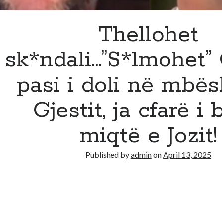
Thellohet
sk*ndali…”S*lmohet”
pasi i doli në mbës
Gjestit, ja cfarë i
miqtë e Jozit!
Published by
admin
on
April 13, 2025