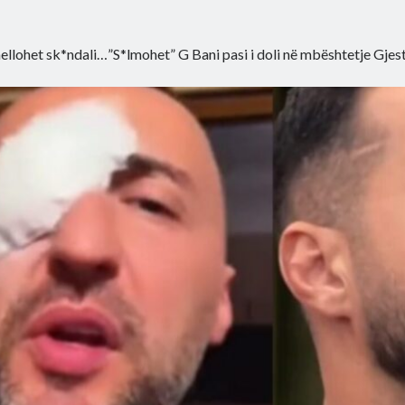
ellohet sk*ndali…”S*lmohet” G Bani pasi i doli në mbështetje Gjestit