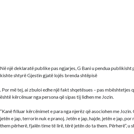
Në një deklaratë publike pas ngjarjes, G Bani u pendua publikisht
kishte shtyrë Gjestin gjatë lojës brenda shtëpisë
. Por më tej, ai zbuloi edhe një fakt shqetësues – pas mbështetjes që
është kërcënuar nga persona që sipas tij lidhen me Jozin.
“Kanë filluar kërcënimet e para nga njerëz që asociohen me Jozin. G
jetën e jap, terrorin nuk e pranoj. Jetën e jap, hajde, jetën e jap, po
them përherë, fjalën time të lirë, tërë jetën do ta them. Përherë”, u s