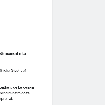
 për momentin kur
 i dha Gjestit, ai
jithë ju që kërcënoni,
r mendimin tim do ta
hpreh ai.