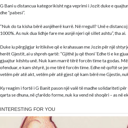
G Bani u distancua kategorikisht nga veprimi i Jozit duke e quajt
dhe “pabesi”.
“Nuk do ta kisha bërë asnjëherë kurrë. Në rregull? Unë e distancoj
1000%. As nuk dua lidhje fare me asnjë njeri që sillet ashtu”, tha ai.
Duke iu përgjigjur kritikëve që e krahasuan me Jozin për një shtyrj
herët Gjestit, ai u shpreh qartë: “Gjithë ju që thoni ‘Edhe ti e ke gjuaj
gjuajtur kështu unë. Nuk kam marrë tërë forcën time ta godas. Më
ofenduar, e kam shtyrë, jo me tërë forcën time. Edhe në qoftë se je
vetëm për atë akt, vetëm për atë gjest që kam bërë me Gjestin, nuk j
Ky reagim i fortë i G Banit pason një valë të madhe solidariteti pë
qarta se dhuna, në çfarëdo forme, nuk ka vend në shoqëri – as në e