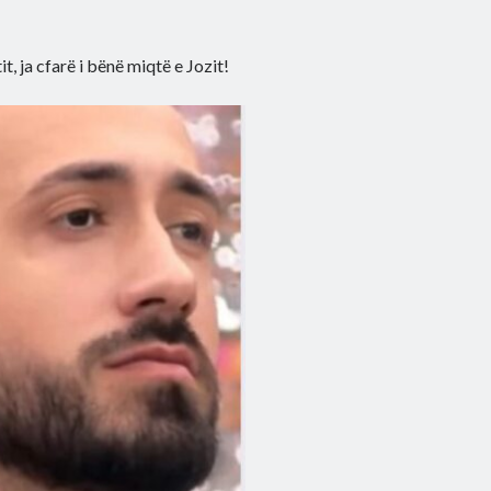
, ja cfarë i bënë miqtë e Jozit!