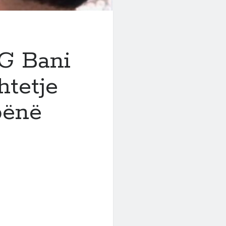
 G Bani
htetje
 bënë