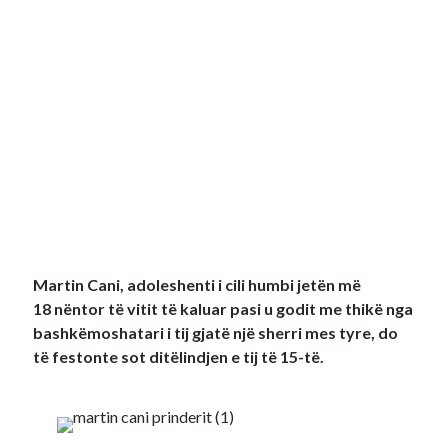
Martin Cani, adoleshenti i cili humbi jetën më
18 nëntor të vitit të kaluar pasi u godit me thikë nga
bashkëmoshatari i tij gjatë një sherri mes tyre, do
të festonte sot ditëlindjen e tij të 15-të.