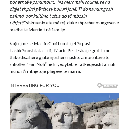
por është e pamundur… Na merr malli shumë, se na
digjet shpirti për ty, sy bukuri jonë. Ti do na mungosh
pafund, por kujtime t etua do të mbesin
përjetë”,
shkruanin ata më tej, duke shprehur mungesën e
madhe të Martinit në familje.
Kujtojmë se Martin Cani humbi jetën pasi
bashkëmoshtatari i tij, Mario Përlleshaj, e goditi me
thikë disa herë gjatë një sherri jashtë ambienteve të
shkollës “Fan Noli” në kryeqytet, e fatkeqësisht ai nuk
mundi t’i mbijetojë plagëve të marra.