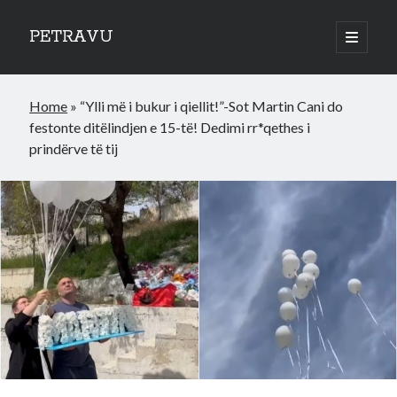
PETRAVU
open
primary
Sidebar
menu
Categories
Home
»
“Ylli më i bukur i qiellit!”-Sot Martin Cani do
Bank
festonte ditëlindjen e 15-të! Dedimi rr*qethes i
Credit Cards
prindërve të tij
Uncategorized
World