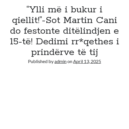
“Ylli më i bukur i
qiellit!”-Sot Martin Cani
do festonte ditëlindjen e
15-të! Dedimi rr*qethes i
prindërve të tij
Published by
admin
on
April 13, 2025