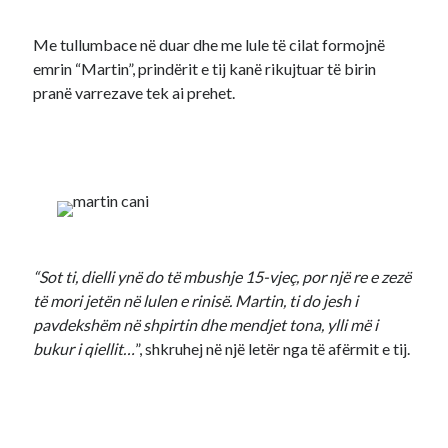
Me tullumbace në duar dhe me lule të cilat formojnë
emrin “Martin”, prindërit e tij kanë rikujtuar të birin
pranë varrezave tek ai prehet.
“Sot ti, dielli ynë do të mbushje 15-vjeç, por një re e zezë
të mori jetën në lulen e rinisë. Martin, ti do jesh i
pavdekshëm në shpirtin dhe mendjet tona, ylli më i
bukur i qiellit…
”, shkruhej në një letër nga të afërmit e tij.