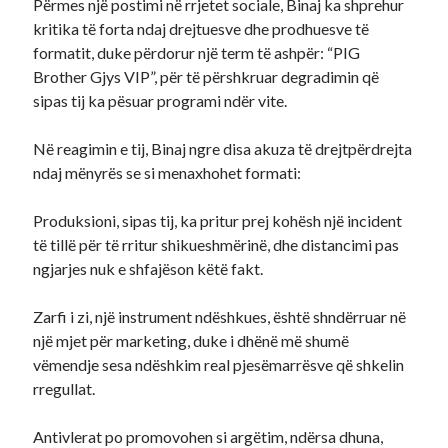
Përmes një postimi në rrjetet sociale, Binaj ka shprehur
kritika të forta ndaj drejtuesve dhe prodhuesve të
formatit, duke përdorur një term të ashpër: “PIG
Brother Gjys VIP”, për të përshkruar degradimin që
sipas tij ka pësuar programi ndër vite.
Në reagimin e tij, Binaj ngre disa akuza të drejtpërdrejta
ndaj mënyrës se si menaxhohet formati:
Produksioni, sipas tij, ka pritur prej kohësh një incident
të tillë për të rritur shikueshmërinë, dhe distancimi pas
ngjarjes nuk e shfajëson këtë fakt.
Zarfi i zi, një instrument ndëshkues, është shndërruar në
një mjet për marketing, duke i dhënë më shumë
vëmendje sesa ndëshkim real pjesëmarrësve që shkelin
rregullat.
Antivlerat po promovohen si argëtim, ndërsa dhuna,