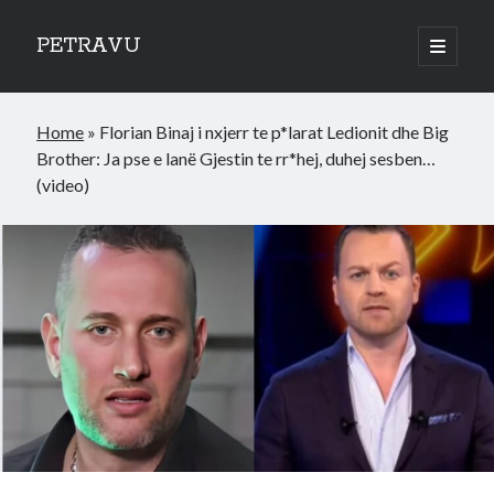
PETRAVU
open
primary
Sidebar
menu
Categories
Home
»
Florian Binaj i nxjerr te p*larat Ledionit dhe Big
Bank
Brother: Ja pse e lanë Gjestin te rr*hej, duhej sesben…
Credit Cards
(video)
Uncategorized
World