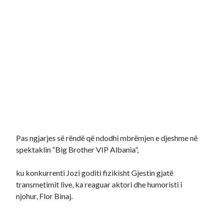
Pas ngjarjes së rëndë që ndodhi mbrëmjen e djeshme në
spektaklin “Big Brother VIP Albania”,
ku konkurrenti Jozi goditi fizikisht Gjestin gjatë
transmetimit live, ka reaguar aktori dhe humoristi i
njohur, Flor Binaj.