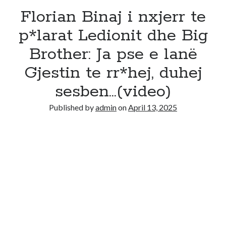
Florian Binaj i nxjerr te
p*larat Ledionit dhe Big
Brother: Ja pse e lanë
Gjestin te rr*hej, duhej
sesben…(video)
Published by
admin
on
April 13, 2025