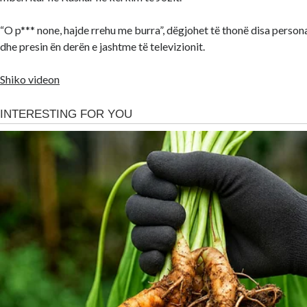
“O p*** none, hajde rrehu me burra”, dëgjohet të thonë disa persona
dhe presin ën derën e jashtme të televizionit.
Shiko videon