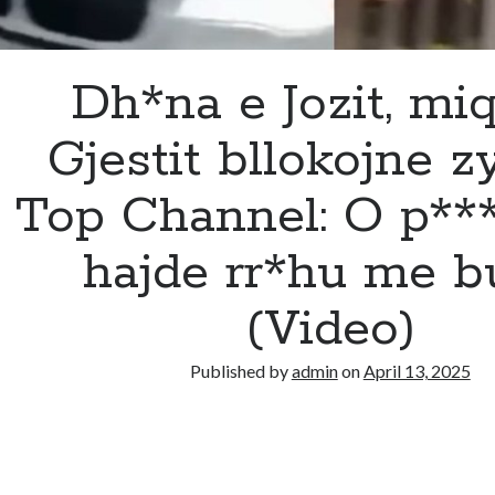
Dh*na e Jozit, miq
Gjestit bllokojne z
Top Channel: O p***
hajde rr*hu me b
(Video)
Published by
admin
on
April 13, 2025