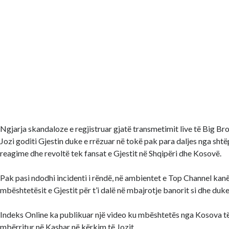
Ngjarja skandaloze e regjistruar gjatë transmetimit live të Big Br
Jozi goditi Gjestin duke e rrëzuar në tokë pak para daljes nga shtë
reagime dhe revoltë tek fansat e Gjestit në Shqipëri dhe Kosovë.
Pak pasi ndodhi incidenti i rëndë, në ambientet e Top Channel kan
mbështetësit e Gjestit për t’i dalë në mbajrotje banorit si dhe duk
Indeks Online ka publikuar një video ku mbështetës nga Kosova të
mbërritur në Kashar në kërkim të Jozit.