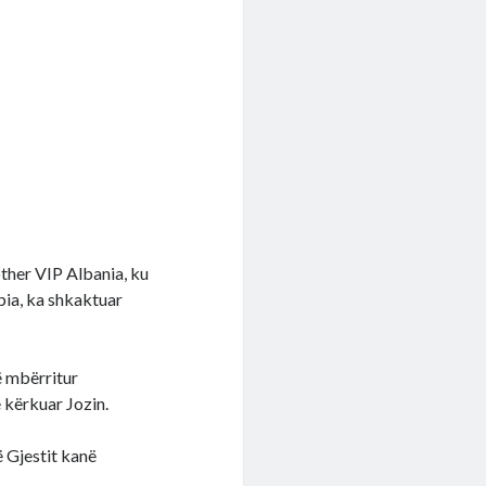
other VIP Albania, ku
pia, ka shkaktuar
ë mbërritur
e kërkuar Jozin.
 Gjestit kanë