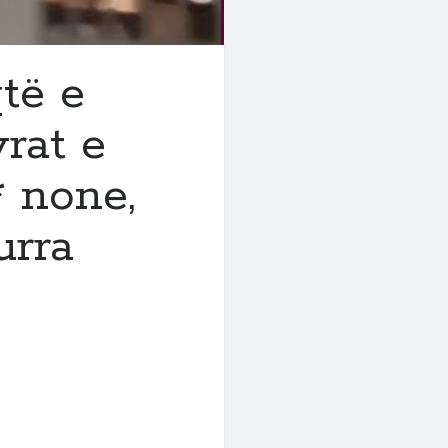
të e
yrat e
 none,
urra