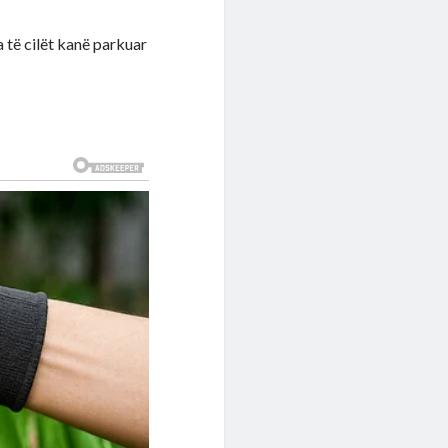
 të cilët kanë parkuar