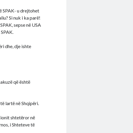
që SPAK- u drejtohet
iu? Si nuk i ka parë!
a SPAK, sepse në USA
e SPAK.
i dhe, dje ishte
o akuzë që është
ë lartë në Shqipëri.
ionit shtetëror në
mos, i Shteteve të