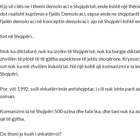
Kjo së cilës ne i themi demokraci e Shqipërisë, ende është një thën
dot realisht kuptimin e fjalës Demokraci, sepse ende ne shqiptarët
fjalën demokraci në konceptin demokraci: ajo në Shqipëri është end
Sot në Shqipëri…
Nuk ka diktaturë, nuk ka izolim të Shqipërisë, nuk ka burgje dikta
zhvillim të plotë të të gjitha aspekteve të jetës shoqërore. Kryesor
sot nuk ka më zhvillim industrial. Në një kohë që komunizmi e la in
Shqipëri.
Por, viti 1992, solli shkatërrimin antishqiptar, i cili nuk ishte parë 
osman.
Komunizmi la në Shqipëri 500 uzina dhe fabrika, dhe tani nuk ka as
që të gjitha.
Do thoni ju kush i shkatërroi?