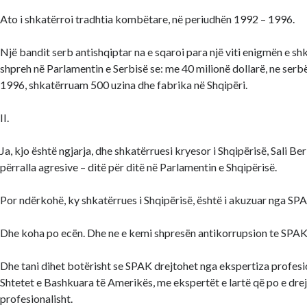
Ato i shkatërroi tradhtia kombëtare, në periudhën 1992 – 1996.
Një bandit serb antishqiptar na e sqaroi para një viti enigmën e shk
shpreh në Parlamentin e Serbisë se: me 40 milionë dollarë, ne serb
1996, shkatërruam 500 uzina dhe fabrika në Shqipëri.
II.
Ja, kjo është ngjarja, dhe shkatërruesi kryesor i Shqipërisë, Sali Ber
përralla agresive – ditë për ditë në Parlamentin e Shqipërisë.
Por ndërkohë, ky shkatërrues i Shqipërisë, është i akuzuar nga SP
Dhe koha po ecën. Dhe ne e kemi shpresën antikorrupsion te SPAK
Dhe tani dihet botërisht se SPAK drejtohet nga ekspertiza profesi
Shtetet e Bashkuara të Amerikës, me ekspertët e lartë që po e dr
profesionalisht.