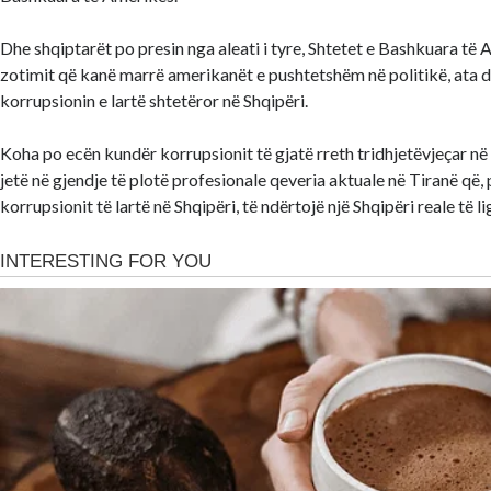
Dhe shqiptarët po presin nga aleati i tyre, Shtetet e Bashkuara të 
zotimit që kanë marrë amerikanët e pushtetshëm në politikë, ata d
korrupsionin e lartë shtetëror në Shqipëri.
Koha po ecën kundër korrupsionit të gjatë rreth tridhjetëvjeçar në S
jetë në gjendje të plotë profesionale qeveria aktuale në Tiranë që, 
korrupsionit të lartë në Shqipëri, të ndërtojë një Shqipëri reale të li