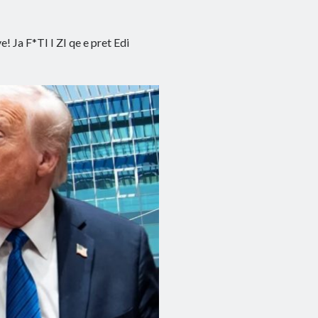
 Ja F*TI I ZI qe e pret Edi