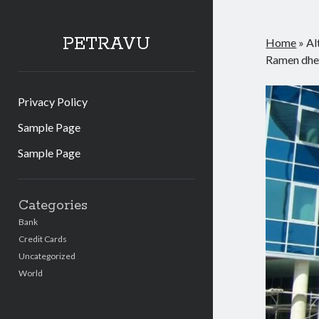
PETRAVU
Home
»
Al
Ramen dhe
Privacy Policy
Sample Page
Sample Page
Sidebar
Categories
Bank
Credit Cards
Uncategorized
World