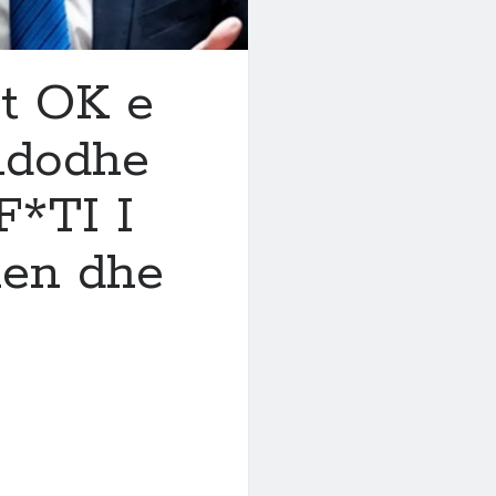
et OK e
ndodhe
F*TI I
men dhe