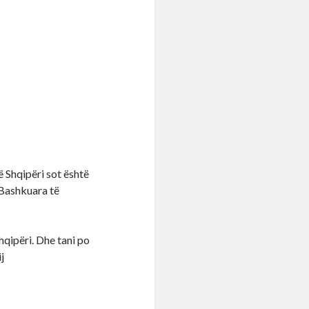
ë Shqipëri sot është
 Bashkuara të
hqipëri. Dhe tani po
j