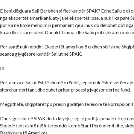
E keni dëgjuara Sali Berishën si flet kundër SPAK? Edhe Saliu e di 
nga ekspertët amerikanë, aty janë ekspertët; pse, a nuk i ka parë Sal
por ka në kokë mendimin permanent që ai nuk do dënohet dot ng
ka ardhur si president Donald Trump, dhe Saliu priti shkatërrimin 
Por asgjë nuk ndodhi. Ekspertët amerikanë erdhën sërish në Shqipër
seanca gjyqësore kundër Saliut në SPAK.
III.
Por, akuza e Saliut është shumë e rëndë, sepse nuk është vetëm aj
shprehur deri tani, dhe duhet pritur procesi gjyqësor deri në fund.
Megjithatë, shqiptarët po presin goditjen tërësore të korrupsionit t
Dhe sigurisht që SPAK do ta kryejë, sepse goditja penale e korrups
Shqipëri sot është një interes ndërkombëtar i Perëndimit dhe, sido
Bashkuara të Amerikës.