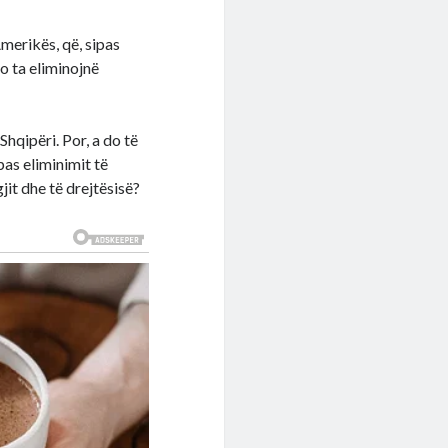
Amerikës, që, sipas
o ta eliminojnë
hqipëri. Por, a do të
pas eliminimit të
gjit dhe të drejtësisë?