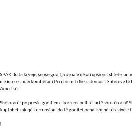
SPAK do ta kryejë, sepse goditja penale e korrupsionit shtetëror n
një interes ndërkombëtar i Perëndimit dhe, sidomos, i Shteteve të
Amerikës.
Shqiptarët po presin goditjen e korrupsionit të lartë shtetëror në S
kuptohet sak që korrupsioni do të goditet penalisht në tërësinë e ti
I.