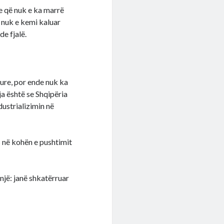
ie që nuk e ka marrë
 nuk e kemi kaluar
e fjalë.
ture, por ende nuk ka
ja është se Shqipëria
dustrializimin në
as në kohën e pushtimit
një: janë shkatërruar