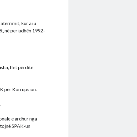
atërrimit, kur ai u
ët, në periudhën 1992-
isha, flet përditë
AK për Korrupsion.
.
onale e ardhur nga
ejtojnë SPAK-un