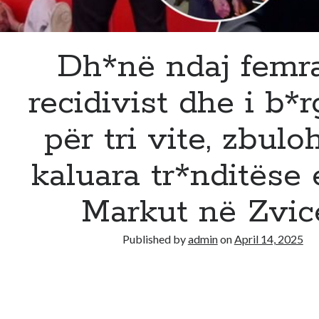
Dh*në ndaj femr
recidivist dhe i b*
për tri vite, zbulo
kaluara tr*nditëse 
Markut në Zvic
Published by
admin
on
April 14, 2025