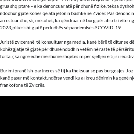
grua shqiptare – e ka denoncuar atë për dhunë fizike, teksa dyshoh
ndodhur gjatë kohës që ata jetonin bashkë në Zvicër. Pas denoncimit
arrestuar dhe, siç mësohet, ka qëndruar në burg për afro tri vite, ng
2023, pikërisht gjatë periudhës së pandemisë së COVID-19.
Juristë zviceranë, të konsultuar nga media, kanë bërë të ditur se dë
kohëzgjatje të gjatë për dhunë ndodhin vetëm në raste të përsërit
forta, çka ngre edhe më shumë shqetësim për sjelljen e tij si recidivi
Burimi pranë ish-partneres së tij ka theksuar se pas burgosjes, Joz
kanë pasur më kontakt, ndërsa vendi ku ai kreu dënimin ka qenë n
frankofone të Zvicrës.