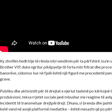
Ky zhvillim hedh hije të rënda mbi vendimin për ta përfshirë Jozin 
Brother VIP, duke ngritur pikëpyetje të forta mbi filtrat dhe proce
banorëve, sidomos kur në fjalë është një figurë me precedentë pen
grave.
Publiku dhe aktivistët për të drejtat e njeriut tashmë po kërkojnë
produksioni, teksa rrjetet sociale janë mbushur me reagime të as
incidentit të transmetuar drejtpërdrejt. Dhuna, si brenda dhe jasht
ketë vend në asnjë platformë mediatike – është mesazhi që po për