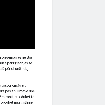
si pjesëmarrës në Big
sin e përzgjedhjes së
alë për dhunë ndaj
 transparencë nga
hpra pas zbulimeve dhe
ë ekranit, nuk duhet të
forcohet nga gjithnjë