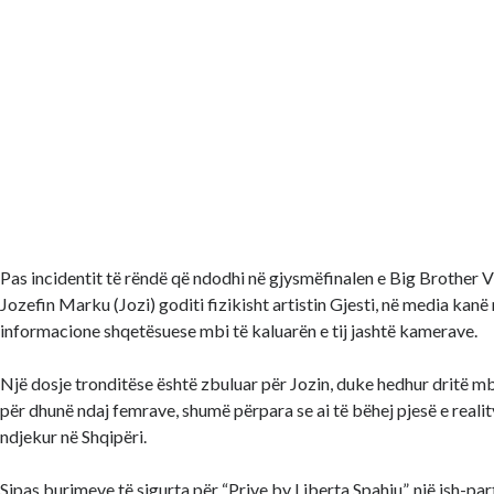
Pas incidentit të rëndë që ndodhi në gjysmëfinalen e Big Brother V
Jozefin Marku (Jozi) goditi fizikisht artistin Gjesti, në media kanë 
informacione shqetësuese mbi të kaluarën e tij jashtë kamerave.
Një dosje tronditëse është zbuluar për Jozin, duke hedhur dritë mbi
për dhunë ndaj femrave, shumë përpara se ai të bëhej pjesë e reali
ndjekur në Shqipëri.
Sipas burimeve të sigurta për “Prive by Liberta Spahiu”, një ish-part