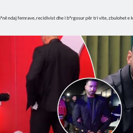
*në ndaj femrave, recidivist dhe i b*rgosur për tri vite, zbulohet e