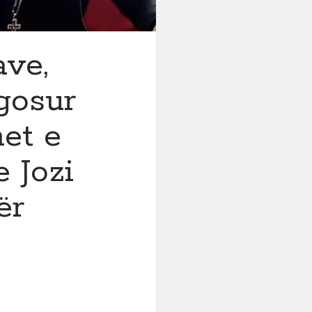
ave,
rgosur
het e
e Jozi
ër