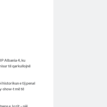
IP Albania 4, ku
nisur të qarkullojnë
 historikun e tij penal
ty-show-t më të
nere e Jozit – një