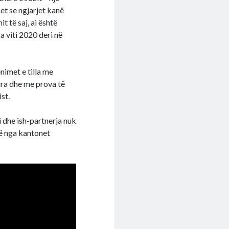
et se ngjarjet kanë
 të saj, ai është
a viti 2020 deri në
nimet e tilla me
ura dhe me prova të
st.
i dhe ish-partnerja nuk
jë nga kantonet