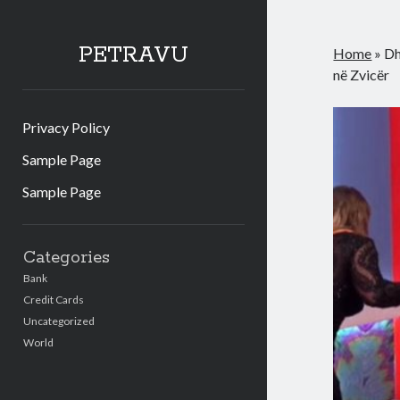
PETRAVU
Home
»
Dh
në Zvicër
Privacy Policy
Sample Page
Sample Page
Sidebar
Categories
Bank
Credit Cards
Uncategorized
World