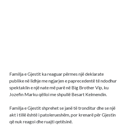
Familja e Gjestit ka reaguar përmes një deklarate
publike në lidhje me ngjarjen e paprecedentë të ndodhur
spektaklin e një nate më parë në Big Brother Vip, ku
Jozefin Marku qëlloi me shpullë Besart Kelmendin.
Familja e Gjestit shprehet se janë të tronditur dhe se një
akt i tillë është i patolerueshëm, por krenarë për Gjestin
që nuk reagoi dhe ruajti qetësinë.