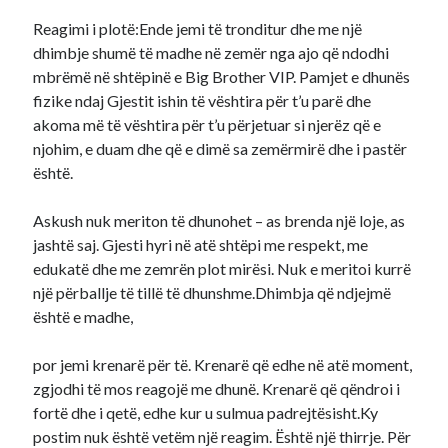
Reagimi i plotë:Ende jemi të tronditur dhe me një
dhimbje shumë të madhe në zemër nga ajo që ndodhi
mbrëmë në shtëpinë e Big Brother VIP. Pamjet e dhunës
fizike ndaj Gjestit ishin të vështira për t’u parë dhe
akoma më të vështira për t’u përjetuar si njerëz që e
njohim, e duam dhe që e dimë sa zemërmirë dhe i pastër
është.
Askush nuk meriton të dhunohet – as brenda një loje, as
jashtë saj. Gjesti hyri në atë shtëpi me respekt, me
edukatë dhe me zemrën plot mirësi. Nuk e meritoi kurrë
një përballje të tillë të dhunshme.Dhimbja që ndjejmë
është e madhe,
por jemi krenarë për të. Krenarë që edhe në atë moment,
zgjodhi të mos reagojë me dhunë. Krenarë që qëndroi i
fortë dhe i qetë, edhe kur u sulmua padrejtësisht.Ky
postim nuk është vetëm një reagim. Është një thirrje. Për