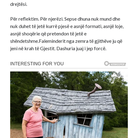
drejtësi.
Për reflektim. Për njerëzi. Sepse dhuna nuk mund dhe
nuk duhet të jetë kurrë pjesë e asnjë formati, asnjë loje,
asnjë shoqërie që pretendon të jetë e
shëndetshme.Faleminderit nga zemra të gjithëve ju që
jeni në krah të Gjestit. Dashuria juaj i jep forcë.