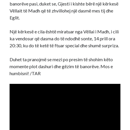
banorëve pasi, duket se, Gjesti i kishte bërë një kërkesë
Vëllait të Madh që të zhvillohej një dasmë mes tij dhe
Eglit.
Një kërkesë e cila është miratuar nga Vëllai i Madh, i cili
ka vendosur që dasma do të ndodhë sonte, 14 prill ora
20:30, ku do të ketë të ftuar special dhe shumë surpriza.
Duhet ta pranojmë se mezi po presim të shohim këto
momente plot dashuri dhe gëzim të banorëve. Mos e
humbisni! /TAR