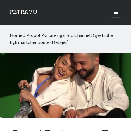
PETRAVU
open
primary
Sidebar
menu
Categories
Home
»
Po, po! Zyrtare nga Top Channel! Gjesti dhe
Bank
Egli martohen sonte (Detajet)
Credit Cards
Uncategorized
World