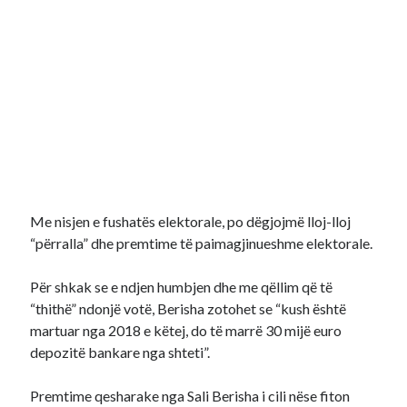
Me nisjen e fushatës elektorale, po dëgjojmë lloj-lloj
“përralla” dhe premtime të paimagjinueshme elektorale.
Për shkak se e ndjen humbjen dhe me qëllim që të
“thithë” ndonjë votë, Berisha zotohet se “kush është
martuar nga 2018 e këtej, do të marrë 30 mijë euro
depozitë bankare nga shteti”.
Premtime qesharake nga Sali Berisha i cili nëse fiton