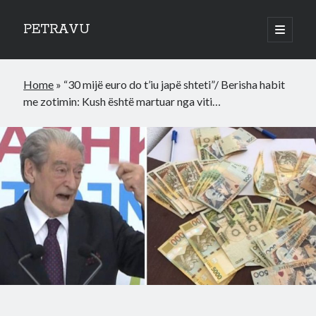
PETRAVU
open
primary
Sidebar
menu
Categories
Home
»
“30 mijë euro do t’iu japë shteti”/ Berisha habit
Bank
me zotimin: Kush është martuar nga viti…
Credit Cards
Uncategorized
World