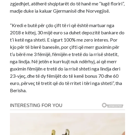
zgjedhjet, atëherë shqiptarët do të hanë me “lugë floriri”,
madje duke ia kaluar Gjermanisë dhe Norvegjisë.
“Kredi e butë për çdo çift të ri që është martuar nga
2018 e këtej, 30 mijë euro sa duhet depozitë bankare do
t’i ketë nga shteti. E sigurt 100% me zero interes. Por
kjo për të blerë banesën, por çifti që merr guximin për
t’u bërë me 3 fëmijë, fëmijën e tretë do ia rrisë shtetit,
nga lindja. Në jetën e kurrkujt nuk ndërhyj, ai që merr
guximin fëmijën e tretë do ia rrisë shteti nga lindja deri
23-vjeç, dhe të dy fëmijët do të kenë bonus 70 dhe 60
euro, përveç të tretit që do të rritet i tëri nga shteti”, tha
Berisha.