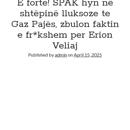
E forte! SPAK hyn në
shtëpinë lluksoze te
Gaz Pajës, zbulon faktin
e fr*kshem per Erion
Veliaj
Published by
admin
on
April 15, 2025