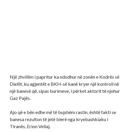
Një zhvillim i papritur ka ndodhur në zonën e Kodrës së
Diellit, ku agjentët e BKH-së kanë kryer një kontroll në
një banesë që, sipas burimeve, i përket aktorit të njohur
Gaz Pajës.
Ajo që e bën edhe më të bujshëm rastin, është fakti se
banesa rezulton të jetë blerë nga kryebashkiaku i
Tiranës, Erion Veliaj.