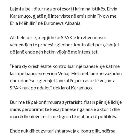
Lajmi u bë i ditur nga profesori i kriminalistikës, Ervin
Karamuço, gjatë një interviste në emisionin “Now me
Erla Mëhillin” në Euronews Albania.
Ai theksoi se, megjithëse SPAK e ka zhvendosur
vëmendjen te procesi zgjedhor, kontrollet për çështjet
që janë ende nën hetim vijojnë me intensitet.
“Para dy orësh është kontrolluar një banesë një kat më
lart me banesën e Erion Veliaj. Hetimet janë në vazhdim
dhe ndonëse zgjedhjet janë afër, për raste të veçanta
SPAK nuk po ndalet”, deklaroi Karamuço.
Burime të pakonfirmuara zyrtarisht, flasin për një lidhje
midis përdorimit të kësaj banese nga ana e aktorit dhe
marrëdhënieve të tij me figura të njohura të politikës.
Ende nuk dihet zyrtarisht arsyeja e kontrollit, ndërsa