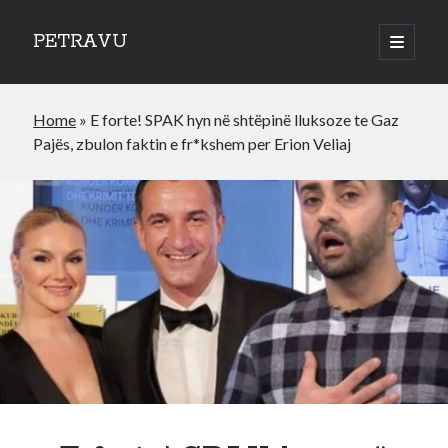
PETRAVU
open
primary
Sidebar
menu
Categories
Home
»
E forte! SPAK hyn në shtëpinë lluksoze te Gaz
Bank
Pajës, zbulon faktin e fr*kshem per Erion Veliaj
Credit Cards
Uncategorized
World