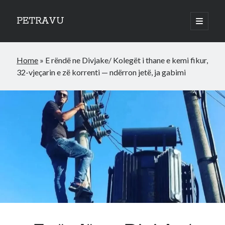
PETRAVU
open
primary
Sidebar
menu
Categories
Home
»
E rëndë ne Divjake/ Kolegët i thane e kemi fikur,
Bank
32-vjeçarin e zë korrenti — ndërron jetë, ja gabimi
Credit Cards
Uncategorized
World