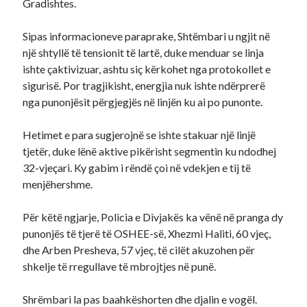
Gradishtes.
Sipas informacioneve paraprake, Shtëmbari u ngjit në
një shtyllë të tensionit të lartë, duke menduar se linja
ishte çaktivizuar, ashtu siç kërkohet nga protokollet e
sigurisë. Por tragjikisht, energjia nuk ishte ndërprerë
nga punonjësit përgjegjës në linjën ku ai po punonte.
Hetimet e para sugjerojnë se ishte stakuar një linjë
tjetër, duke lënë aktive pikërisht segmentin ku ndodhej
32-vjeçari. Ky gabim i rëndë çoi në vdekjen e tij të
menjëhershme.
Për këtë ngjarje, Policia e Divjakës ka vënë në pranga dy
punonjës të tjerë të OSHEE-së, Xhezmi Haliti, 60 vjeç,
dhe Arben Presheva, 57 vjeç, të cilët akuzohen për
shkelje të rregullave të mbrojtjes në punë.
Shrëmbari la pas baahkëshorten dhe djalin e vogël.