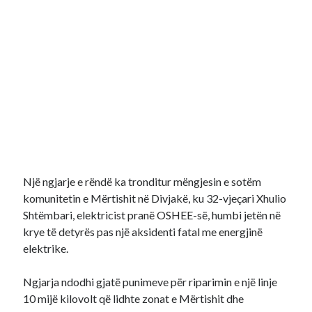
Një ngjarje e rëndë ka tronditur mëngjesin e sotëm
komunitetin e Mërtishit në Divjakë, ku 32-vjeçari Xhulio
Shtëmbari, elektricist pranë OSHEE-së, humbi jetën në
krye të detyrës pas një aksidenti fatal me energjinë
elektrike.
Ngjarja ndodhi gjatë punimeve për riparimin e një linje
10 mijë kilovolt që lidhte zonat e Mërtishit dhe