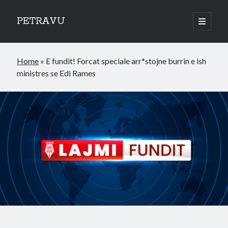
PETRAVU
open
primary
Sidebar
menu
Categories
Home
»
E fundit! Forcat speciale arr*stojne burrin e ish
Bank
ministres se Edi Rames
Credit Cards
Uncategorized
World