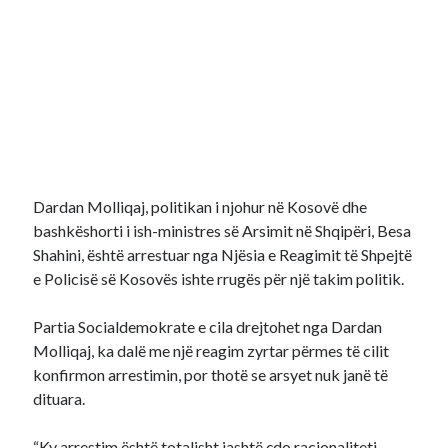
Dardan Molliqaj, politikan i njohur në Kosovë dhe
bashkëshorti i ish-ministres së Arsimit në Shqipëri, Besa
Shahini, është arrestuar nga Njësia e Reagimit të Shpejtë
e Policisë së Kosovës ishte rrugës për një takim politik.
Partia Socialdemokrate e cila drejtohet nga Dardan
Molliqaj, ka dalë me një reagim zyrtar përmes të cilit
konfirmon arrestimin, por thotë se arsyet nuk janë të
dituara.
“Ky arrestim është totalisht jashtë çdo racionaliteti.