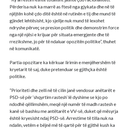
Përderisa nuk ka marrë as ftesë nga gjykata dhe në të
njëjtën kohë çdo ditë është në rutinën e tij dhe mund të
gjindet lehtësisht, kjo sjellje nuk mund të lexohet
ndryshe përveç se presion politik dhe demonstrim force
nga një njësi e krijuar për situata emergjente dhe të
rrezikshme, jo për të ndaluar opozitën politike”, thuhet
në komunikatë.
Partia opozitare ka kërkuar lirimin e menjëhershëm të
kryetarit të saj, duke pretenduar se gjithçka është
politike.
“Prioriteti dhe zelli në të cilin janë vendosur anëtarët e
PSD-së për ‘shqyrtim rastesh’ lë dyshime se kjo po
ndodhë qëllimshëm, meqë një numër të madh rastesh e
kanë së bashku me antëtarët e VV-së, duket që mësyrja
është kryesisht ndaj PSD-së. Arrestime të tilla nuk na
ndalin, vetëm e bëjnë më të qartë për të gjithë kush ka