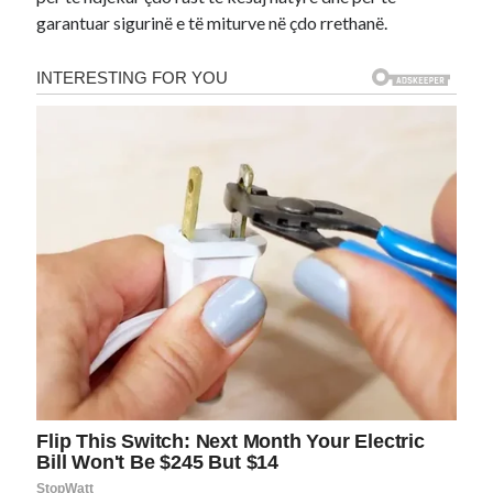
garantuar sigurinë e të miturve në çdo rrethanë.