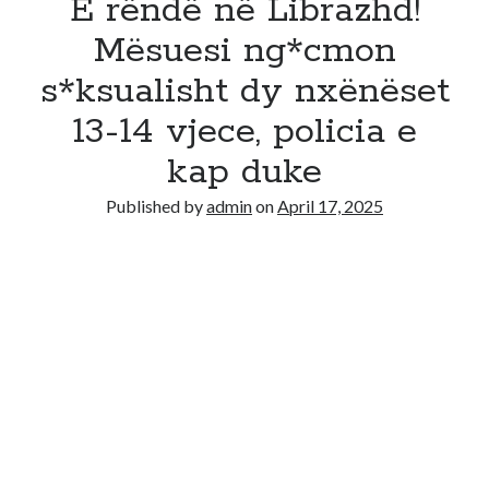
E rëndë në Librazhd!
Mësuesi ng*cmon
s*ksualisht dy nxënëset
13-14 vjece, policia e
kap duke
Published by
admin
on
April 17, 2025