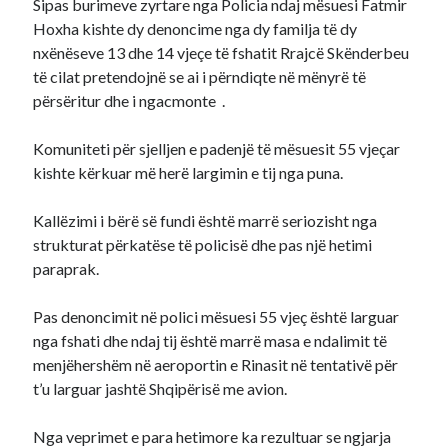
Sipas burimeve zyrtare nga Policia ndaj mësuesi Fatmir
Hoxha kishte dy denoncime nga dy familja të dy
nxënëseve 13 dhe 14 vjeçe të fshatit Rrajcë Skënderbeu
të cilat pretendojnë se ai i përndiqte në mënyrë të
përsëritur dhe i ngacmonte .
Komuniteti për sjelljen e padenjë të mësuesit 55 vjeçar
kishte kërkuar më herë largimin e tij nga puna.
Kallëzimi i bërë së fundi është marrë seriozisht nga
strukturat përkatëse të policisë dhe pas një hetimi
paraprak.
Pas denoncimit në polici mësuesi 55 vjeç është larguar
nga fshati dhe ndaj tij është marrë masa e ndalimit të
menjëhershëm në aeroportin e Rinasit në tentativë për
t’u larguar jashtë Shqipërisë me avion.
Nga veprimet e para hetimore ka rezultuar se ngjarja