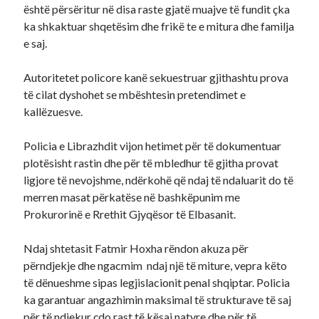
është përsëritur në disa raste gjatë muajve të fundit çka
ka shkaktuar shqetësim dhe frikë te e mitura dhe familja
e saj.
Autoritetet policore kanë sekuestruar gjithashtu prova
të cilat dyshohet se mbështesin pretendimet e
kallëzuesve.
Policia e Librazhdit vijon hetimet për të dokumentuar
plotësisht rastin dhe për të mbledhur të gjitha provat
ligjore të nevojshme, ndërkohë që ndaj të ndaluarit do të
merren masat përkatëse në bashkëpunim me
Prokurorinë e Rrethit Gjyqësor të Elbasanit.
Ndaj shtetasit Fatmir Hoxha rëndon akuza për
përndjekje dhe ngacmim ndaj një të miture, vepra këto
të dënueshme sipas legjislacionit penal shqiptar. Policia
ka garantuar angazhimin maksimal të strukturave të saj
për të ndjekur çdo rast të kësaj natyre dhe për të