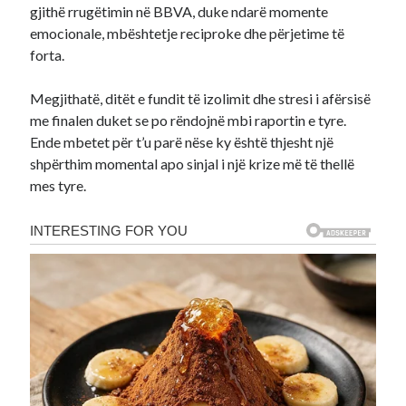
gjithë rrugëtimin në BBVA, duke ndarë momente
emocionale, mbështetje reciproke dhe përjetime të
forta.
Megjithatë, ditët e fundit të izolimit dhe stresi i afërsisë
me finalen duket se po rëndojnë mbi raportin e tyre.
Ende mbetet për t’u parë nëse ky është thjesht një
shpërthim momental apo sinjal i një krize më të thellë
mes tyre.