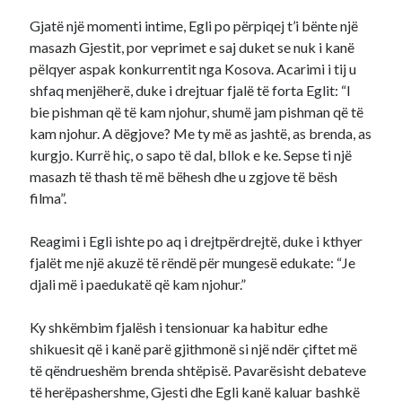
Gjatë një momenti intime, Egli po përpiqej t’i bënte një
masazh Gjestit, por veprimet e saj duket se nuk i kanë
pëlqyer aspak konkurrentit nga Kosova. Acarimi i tij u
shfaq menjëherë, duke i drejtuar fjalë të forta Eglit: “I
bie pishman që të kam njohur, shumë jam pishman që të
kam njohur. A dëgjove? Me ty më as jashtë, as brenda, as
kurgjo. Kurrë hiç, o sapo të dal, bllok e ke. Sepse ti një
masazh të thash të më bëhesh dhe u zgjove të bësh
filma”.
Reagimi i Egli ishte po aq i drejtpërdrejtë, duke i kthyer
fjalët me një akuzë të rëndë për mungesë edukate: “Je
djali më i paedukatë që kam njohur.”
Ky shkëmbim fjalësh i tensionuar ka habitur edhe
shikuesit që i kanë parë gjithmonë si një ndër çiftet më
të qëndrueshëm brenda shtëpisë. Pavarësisht debateve
të herëpashershme, Gjesti dhe Egli kanë kaluar bashkë