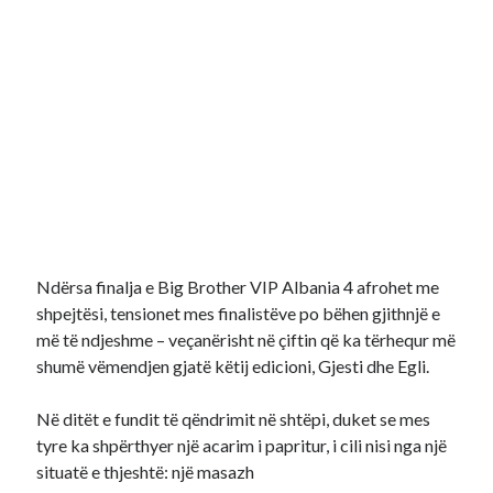
Ndërsa finalja e Big Brother VIP Albania 4 afrohet me
shpejtësi, tensionet mes finalistëve po bëhen gjithnjë e
më të ndjeshme – veçanërisht në çiftin që ka tërhequr më
shumë vëmendjen gjatë këtij edicioni, Gjesti dhe Egli.
Në ditët e fundit të qëndrimit në shtëpi, duket se mes
tyre ka shpërthyer një acarim i papritur, i cili nisi nga një
situatë e thjeshtë: një masazh