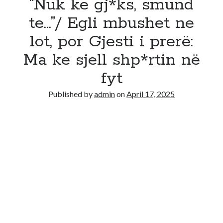
“Nuk ke gj*ks, smund
te…”/ Egli mbushet ne
lot, por Gjesti i prerë:
Ma ke sjell shp*rtin në
fyt
Published by
admin
on
April 17, 2025