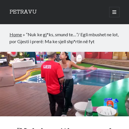
PETRAVU
open
primary
Sidebar
menu
Categories
Home
»
“Nuk ke gj*ks, smund te…”/ Egli mbushet ne lot,
Bank
por Gjesti i prerë: Ma ke sjell shp*rtin në fyt
Credit Cards
Uncategorized
World