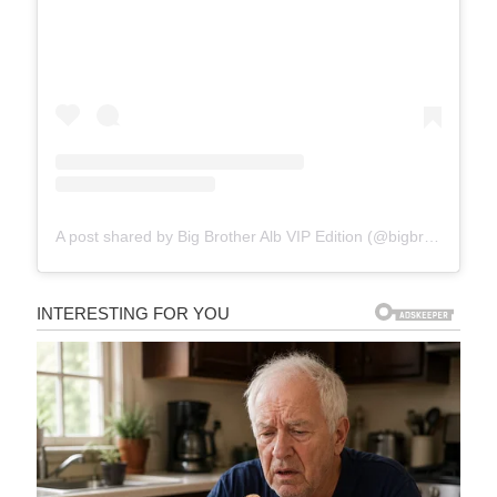
A post shared by Big Brother Alb VIP Edition (@bigbrotheralb_vip)