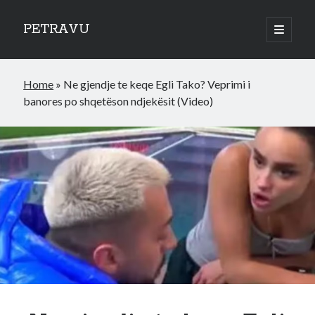
PETRAVU
open
primary
Sidebar
menu
Categories
Home
»
Ne gjendje te keqe Egli Tako? Veprimi i
Bank
banores po shqetëson ndjekësit (Video)
Credit Cards
Uncategorized
World