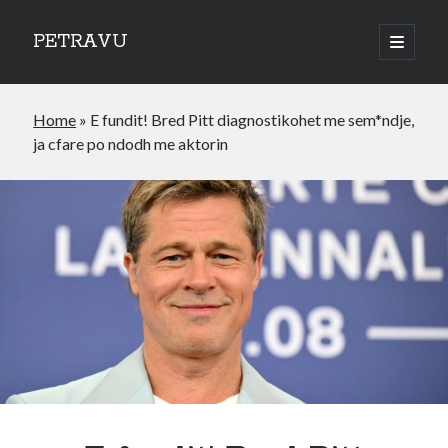
PETRAVU
open
primary
Sidebar
menu
Categories
Home
»
E fundit! Bred Pitt diagnostikohet me sem*ndje,
Bank
ja cfare po ndodh me aktorin
Credit Cards
Uncategorized
World