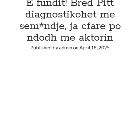
E fundit! Bred Pitt
diagnostikohet me
sem*ndje, ja cfare po
ndodh me aktorin
Published by
admin
on
April 18, 2025