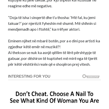
reagime edhe më negative.
“Doja të isha i sinqertë dhe t’u thosha: ‘Më fal, ku jemi
takuar?’ por njerëzit fyheshin më shumë. Më shihnin si
mendjemadh apo i ftohtë,” ka rrëfyer aktori.
Eminem njihet në mbarë botën, por a e dini pse artisti ka
zgjedhur këtë emër në muzikë?!
Ai thekson se nuk ka asnjë qëllim të lërë përshtypje të
gabuar, por dëshiron të kuptohet më mirë nga të tjerët
për këtë vështirësi reale që e shoqëron prej vitesh.