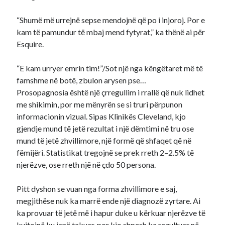
“Shumë më urrejnë sepse mendojnë që po i injoroj. Por e
kam të pamundur të mbaj mend fytyrat,” ka thënë ai për
Esquire.
“E kam urryer emrin tim!”/Sot një nga këngëtaret më të
famshme në botë, zbulon arysen pse…
Prosopagnosia është një çrregullim i rrallë që nuk lidhet
me shikimin, por me mënyrën se si truri përpunon
informacionin vizual. Sipas Klinikës Cleveland, kjo
gjendje mund të jetë rezultat i një dëmtimi në tru ose
mund të jetë zhvillimore, një formë që shfaqet që në
fëmijëri. Statistikat tregojnë se prek rreth 2–2.5% të
njerëzve, ose rreth një në çdo 50 persona.
Pitt dyshon se vuan nga forma zhvillimore e saj,
megjithëse nuk ka marrë ende një diagnozë zyrtare. Ai
ka provuar të jetë më i hapur duke u kërkuar njerëzve të
kujtojnë ku janë takuar, por kjo shpesh ka rezultuar në