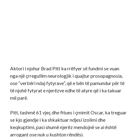
Aktori i njohur Brad Pitt ka rrëfyer së fundmi se vuan
nga një çrregullim neurologjik i quajtur prosopagnosia,
ose “verbëri ndaj fytyrave”, që e bën të pamundur për të
të njohë fytyrat e njerëzve edhe të atyre që i ka takuar
më parë.
Pitt, tashmë 61 vjeç dhe fitues i çmimit Oscar, ka treguar
se kjo gjendje i ka shkaktuar ndjesi izolimi dhe
keqkuptimi, pasi shumë njerëz mendojnë se ai është
arrogant ose nuk u kushton rëndësi.