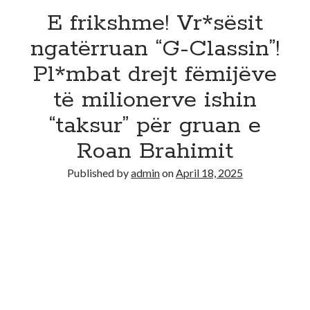
E frikshme! Vr*sësit
ngatërruan “G-Classin”!
Pl*mbat drejt fëmijëve
të milionerve ishin
“taksur” për gruan e
Roan Brahimit
Published by
admin
on
April 18, 2025