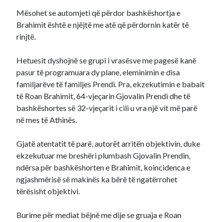
Mësohet se automjeti që përdor bashkëshortja e
Brahimit është e njëjtë me atë që përdornin katër të
rinjtë.
Hetuesit dyshojnë se grupi i vrasësve me pagesë kanë
pasur të programuara dy plane, eleminimin e disa
familjarëve të familjes Prendi. Pra, ekzekutimin e babait
të Roan Brahimit, 64-vjeçarin Gjovalin Prendi dhe të
bashkëshortes së 32-vjeçarit i cili u vra një vit më parë
në mes të Athinës.
Gjatë atentatit të parë, autorët arritën objektivin, duke
ekzekutuar me breshëri plumbash Gjovalin Prendin,
ndërsa për bashkëshorten e Brahimit, koincidenca e
ngjashmërisë së makinës ka bërë të ngatërrohet
tërësisht objektivi.
Burime për mediat bëjnë me dije se gruaja e Roan