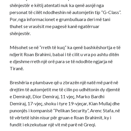
shënjestër e këtij atentati nuk ka qenë asnjë nga
personat të cilët ndodheshin në automjetin tip “G-Class”.
Por, nga informacionet e grumbulluara deri më tani
thuhet se vrasësit me pagesë kanë ngatërruar
shënjestër.
Mësohet se në “rreth të kuq” ka qenë bashkëshortja e të
ndjerit Roan Brahimi, babai i të cilit u vra po ashtu ditën
e djeshme rreth një orë para se të ndodhte ngjarja në
Tiranë.
Breshëria e plumbave që u zbrazën një natë më parë në
drejtim të automjetit me të cilin po udhëtonin dy djemtë
e Demirajt, Dior Demiraj, 11 vjeç, Marko Bardhi
Demiraj, 17-vjeç, shoku i tyre 19-vjeçar, Kian Mullaj dhe
punonjës i kompanisë “Pelikan Security”, Arenc Stafa, në
të vërtetë ishin nisur për gruan e Roan Brahimit, ky i
fundit i ekzekutuar një vit më parë në Greqi.