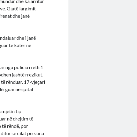
 mundur dhe ka arritur
jve. Gjatë largimit
frenat dhe janë
ndaluar dhe i janë
uar të katër në
ar nga policia rreth 1
odhen jashtë rrezikut,
 të rënduar. 17-vjeçari
ërguar në spital
omjetin tip
uar në drejtim të
 të rëndë, por
ditur se cilat persona