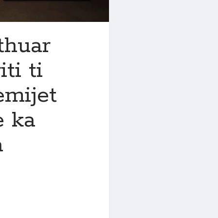
thuar
ti ti
emijet
e ka
a