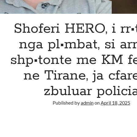
Shoferi HERO, i rr•
nga pl•mbat, si arri
shp•tonte me KM f
ne Tirane, ja cfar
zbuluar polici
Published by
admin
on
April 18, 2025