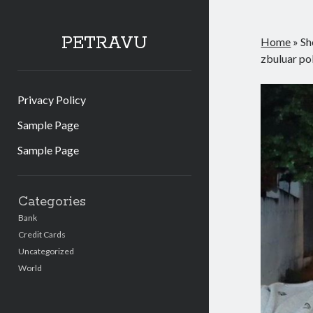
PETRAVU
Home
»
Sh
zbuluar pol
Privacy Policy
Sample Page
Sample Page
Sidebar
Categories
Bank
Credit Cards
Uncategorized
World