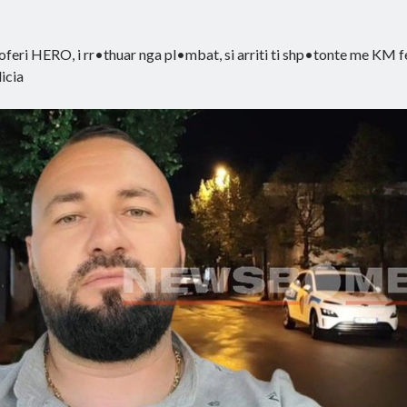
oferi HERO, i rr•thuar nga pl•mbat, si arriti ti shp•tonte me KM fe
icia