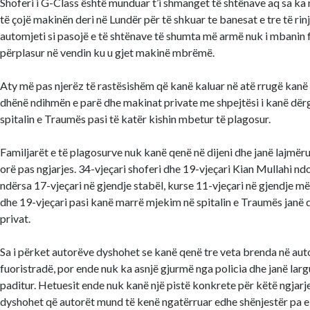
Shoferi i G-Class është munduar t’i shmanget të shtënave aq sa ka
të çojë makinën deri në Lundër për të shkuar te banesat e tre të rin
automjeti si pasojë e të shtënave të shumta më armë nuk i mbanin 
përplasur në vendin ku u gjet makinë mbrëmë.
Aty më pas njerëz të rastësishëm që kanë kaluar në atë rrugë kanë 
dhënë ndihmën e parë dhe makinat private me shpejtësi i kanë dërg
spitalin e Traumës pasi të katër kishin mbetur të plagosur.
Familjarët e të plagosurve nuk kanë qenë në dijeni dhe janë lajmëru
orë pas ngjarjes. 34-vjeçari shoferi dhe 19-vjeçari Kian Mullahi nd
ndërsa 17-vjeçari në gjendje stabël, kurse 11-vjeçari në gjendje më
dhe 19-vjeçari pasi kanë marrë mjekim në spitalin e Traumës janë d
privat.
Sa i përket autorëve dyshohet se kanë qenë tre veta brenda në aut
fuoristradë, por ende nuk ka asnjë gjurmë nga policia dhe janë larg
paditur. Hetuesit ende nuk kanë një pistë konkrete për këtë ngjarje
dyshohet që autorët mund të kenë ngatërruar edhe shënjestër pa e 