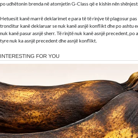
po udhëtonin brenda në atomjetin G-Class që e kishin nën shënjestr
Hetuesit kanë marrë deklarimet e para të të rinjve të plagosur pas n
tronditur kanë deklaruar se nuk kanë asnjë konflikt dhe po ashtu 
nuk kanë pasur asnjë sherr. Të rinjtë nuk kanë asnjë precedent, po a
tyre nuk ka asnjë precedent dhe asnjë konflikt.