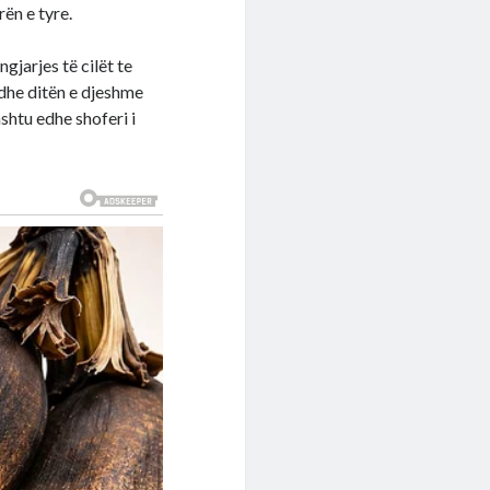
ën e tyre.
gjarjes të cilët te
edhe ditën e djeshme
shtu edhe shoferi i