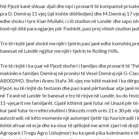
Në Pjezë kanë shkuar djali dhe nipi i pronarit të kompanisë private
pra D. Demiraj 11 vjeç (që kishte ditëlindjen) dhe M.Demiraj 17 v
edhe shoku i tyre Kian Mullahi, i cili studion në Londër dhe sapo is
tonë një ditë para ngjarjes për Pashkët, pasi prej vitesh studion jas
Tre të rinjtë janë shokë me njëri-tjetrin pasi janë edhe komshinj pr
banesat në Lundër ngjitur me njëri-tjetrin te Rolling Hills.
Tre të rinjtë i ka çuar në Pjezë shoferi i familjes dhe pronarit të “P
makinën e familjes Demiraj në pronësi të Vesel Demiraj një G-Cla
AB002MD. Shoferi Arens Stafa 34-vjeç me këtë makinë i ka dërgua
Pjezë, ku të rinjtë do festonin dhe pasi kanë përfunduar atje janë ni
në Tiranë në Lundër te banesat e tre të rinjve në Lundër, ku do fest
11-vjeçarit me familjarët. Gjatë kthimit janë futur në Unazë për të
kur janë futur te rrethrrotullimi i Shkozës rreth orës 21 e 30 për vij
autostradë, në këto momente një automjet tjetër tip fuoristradë i k
është afruar në ecje dhe ka nisur të qëllojnë me armë zjarri në drejt
Agropark (Tregu Agro Ushqimor) ku ka qenë pika kulminante e të