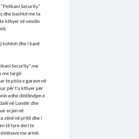
 “Pelikani Security”
jeç dhe bashkë me ta
hte kthyer në vendin
htë.
ej kohësh dhe i kanë
elikani Security” me
ss me targë
r te pista e garave në
sur për t’u kthyer për
onin edhe ditëlindjen e
 dalë në Lundër dhe
uar ecjen në
a zënë në pritë dhe i
im të tyre deri te
 shtënave me armë.