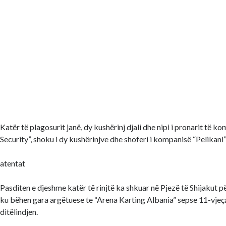
Katër të plagosurit janë, dy kushërinj djali dhe nipi i pronarit të k
Security”, shoku i dy kushërinjve dhe shoferi i kompanisë “Pelikani
atentat
Pasditen e djeshme katër të rinjtë ka shkuar në Pjezë të Shijakut pë
ku bëhen gara argëtuese te “Arena Karting Albania” sepse 11-vjeça
ditëlindjen.