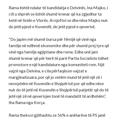
Rama është ndalur të kandidatja e Delvinës, Ina Majko, i
cili u shpreh se është shumë krenar që ka zgjedhur ta
ketë në listën e Vlorës. Ai njoftoi se dhe nëse Majko nuk
do jetë pjesë e Kuvendit, do jetë pjesë e qeverisë.
“Do japim më shumë bursa për fëmijë që vinë nga
familje në ndihmë ekonomike dhe për shumë prej tyre që
vinë nga familje egjiptiane dhe rome. Edhe unë jam
shumë krenar që për herë të parë Partia Socialiste bëhet
promotore e një kandidature nga komuniteti rom. Një
vajzë nga Delvina, e cila përfaqëson vajzat e
margjinalizuara, por që jo vetëm mund të jetë një zë i
nevojshëm në Kuvendin e Shqipërisë por që edhe nëse
nuk do të jetë në Kuvendin e Shqipërisë patjetër që do të
jetë një zë në qeverisjen tonë të mandatit të ardhshëm”,
tha Rama nga Korça.
Rama theksoi gjithashtu se 56% e anëtarëve të PS janë