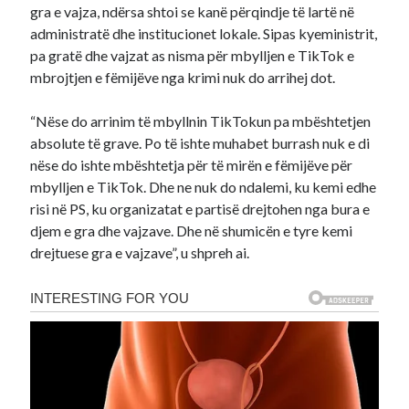
gra e vajza, ndërsa shtoi se kanë përqindje të lartë në
administratë dhe institucionet lokale. Sipas kyeministrit,
pa gratë dhe vajzat as nisma për mbylljen e TikTok e
mbrojtjen e fëmijëve nga krimi nuk do arrihej dot.
“Nëse do arrinim të mbyllnin TikTokun pa mbështetjen
absolute të grave. Po të ishte muhabet burrash nuk e di
nëse do ishte mbështetja për të mirën e fëmijëve për
mbylljen e TikTok. Dhe ne nuk do ndalemi, ku kemi edhe
risi në PS, ku organizatat e partisë drejtohen nga bura e
djem e gra dhe vajzave. Dhe në shumicën e tyre kemi
drejtuese gra e vajzave”, u shpreh ai.