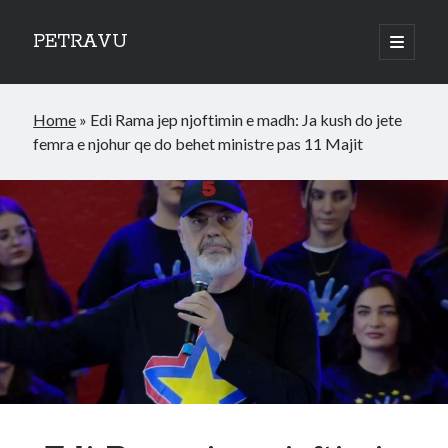
PETRAVU
open
primary
Sidebar
menu
Categories
Home
»
Edi Rama jep njoftimin e madh: Ja kush do jete
Bank
femra e njohur qe do behet ministre pas 11 Majit
Credit Cards
Uncategorized
World