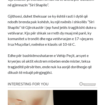
në gjimnazin “Siri Shapllo”.
Gjithsesi, duhet theksuar se ky është rasti i dytë që
ndodh brenda pak kohësh, ku një nxënës i shkollës “Siri
Shapllo” të Gjirokastër i jep fund jetës tragjikisht duke u
vetëvarur. Kjo për shkak se rreth dy muaj më parë, ky
komunitet u trondit dhe nga vetëvrasjen e 17-vjeçares
Irsa Muçollari, nxënëse e klasës së 10-të C.
Edhe për bashkëmoshataren e Vehip Peçit, arsyet e
kryerjes së aktit ekstrem mbeten ende mister, teksa
tragjeditë përsëriten, ende nuk ka asnjë dorëheqje që
dikush të mbajë përgjegjësi.