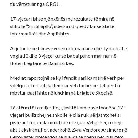
t’u vërtetuar nga OPGJ.
17-vjecari ishte një nxënës me rezultate të mira në
shkollë “Siri Shapllo”, ndërsa ndiqte dy kurse atë të
Informatikës dhe Anglishtes.
Ai jetonte në banesë vetëm me mamanë dhe dy motrat e
vogla 10 dhe 3 vjeçe, kurse babai punon marinar në
flotën tregtare të Danimarkës.
Mediat raportojnë se ky i fundit pasi ka marrë vesh për
vdekjen e të birit, ka tentuar vetëhidhej në det për t’u
mbytur, pasi ishte në lundrim në brigjet e Skocisë.
Të afërm të familjes Peçi, jashtë kamerave thonë se 17-
vjeçari bullizohej në shkollë, e cila nuk përjashtohet si
pistë hetimi, e cila mund ta ketë çuar Vehip Peçin drejt
aktit ekstrem. Por, ndërkohë, Zyra Vendore Arsimore në
Gjirokastër pretendon se nuk ka të dhëna për bullizëm