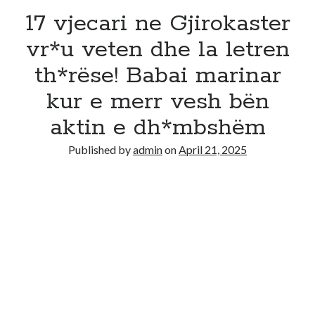
17 vjecari ne Gjirokaster
vr*u veten dhe la letren
th*rëse! Babai marinar
kur e merr vesh bën
aktin e dh*mbshëm
Published by
admin
on
April 21, 2025