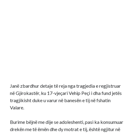
Janë zbardhur detaje të reja nga tragjedia e regjistruar
në Gjirokastër, ku 17-vjeçari Vehip Peçi i dha fund jetës
tragjikisht duke u varur në banesën e tij në fshatin
Valare.
Burime bëjnë me dije se adoleshenti, pasi ka konsumuar
drekën me të ëmën dhe dy motrat e tij, është ngjitur në