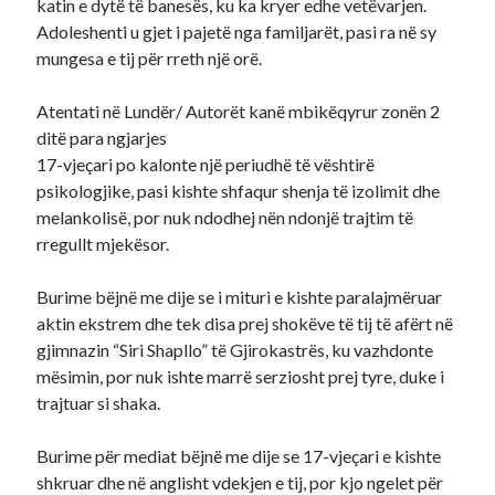
katin e dytë të banesës, ku ka kryer edhe vetëvarjen.
Adoleshenti u gjet i pajetë nga familjarët, pasi ra në sy
mungesa e tij për rreth një orë.
Atentati në Lundër/ Autorët kanë mbikëqyrur zonën 2
ditë para ngjarjes
17-vjeçari po kalonte një periudhë të vështirë
psikologjike, pasi kishte shfaqur shenja të izolimit dhe
melankolisë, por nuk ndodhej nën ndonjë trajtim të
rregullt mjekësor.
Burime bëjnë me dije se i mituri e kishte paralajmëruar
aktin ekstrem dhe tek disa prej shokëve të tij të afërt në
gjimnazin “Siri Shapllo” të Gjirokastrës, ku vazhdonte
mësimin, por nuk ishte marrë serziosht prej tyre, duke i
trajtuar si shaka.
Burime për mediat bëjnë me dije se 17-vjeçari e kishte
shkruar dhe në anglisht vdekjen e tij, por kjo ngelet për