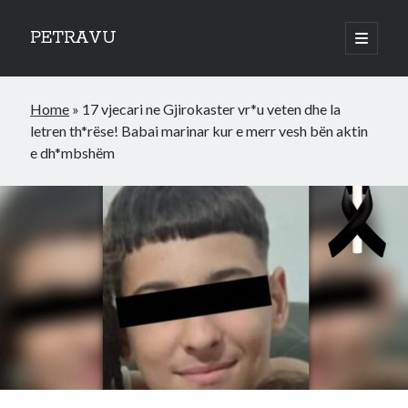
PETRAVU
open
primary
Sidebar
menu
Categories
Home
»
17 vjecari ne Gjirokaster vr*u veten dhe la
Bank
letren th*rëse! Babai marinar kur e merr vesh bën aktin
Credit Cards
e dh*mbshëm
Uncategorized
World