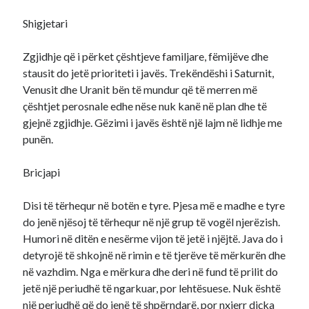
Shigjetari
Zgjidhje që i përket çështjeve familjare, fëmijëve dhe
stausit do jetë prioriteti i javës. Trekëndëshi i Saturnit,
Venusit dhe Uranit bën të mundur që të merren më
çështjet perosnale edhe nëse nuk kanë në plan dhe të
gjejnë zgjidhje. Gëzimi i javës është një lajm në lidhje me
punën.
Bricjapi
Disi të tërhequr në botën e tyre. Pjesa më e madhe e tyre
do jenë njësoj të tërhequr në një grup të vogël njerëzish.
Humori në ditën e nesërme vijon të jetë i njëjtë. Java do i
detyrojë të shkojnë në rimin e të tjerëve të mërkurën dhe
në vazhdim. Nga e mërkura dhe deri në fund të prilit do
jetë një periudhë të ngarkuar, por lehtësuese. Nuk është
një periudhë që do jenë të shpërndarë, por nxjerr diçka