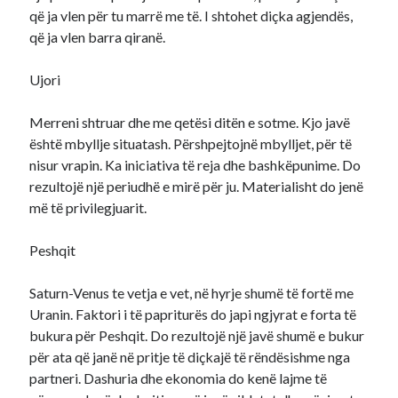
që ja vlen për tu marrë me të. I shtohet diçka agjendës,
që ja vlen barra qiranë.
Ujori
Merreni shtruar dhe me qetësi ditën e sotme. Kjo javë
është mbyllje situatash. Përshpejtojnë mbylljet, për të
nisur vrapin. Ka iniciativa të reja dhe bashkëpunime. Do
rezultojë një periudhë e mirë për ju. Materialisht do jenë
më të privilegjuarit.
Peshqit
Saturn-Venus te vetja e vet, në hyrje shumë të fortë me
Uranin. Faktori i të papriturës do japi ngjyrat e forta të
bukura për Peshqit. Do rezultojë një javë shumë e bukur
për ata që janë në pritje të diçkajë të rëndësishme nga
partneri. Dashuria dhe ekonomia do kenë lajme të