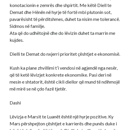
konotacionin e zemrës dhe shpirtit. Me këtë Diell te
Demat dhe Hënën në hyrje të fortë mbi plutonin sot,
pavarësisht të përditshmes, duhet ta nisim me tolerancë.
Sidmos në familje.
Ata që do udhëtojnë dhe do lëvizin duhet ta marrin me
kujdes.
Dielli te Demat do nxjerri prioritet çështjet e ekonomisë.
Kush ka plane zhvillimi t’i vendosi në agjendë nga nesër,
që të ketë lëvizjet konkrete ekonomike. Pasi deri në
mesin e shtatorit, është cikli diellor që mund të ndihmojë
më mirë se në çdo fazë tjetër.
Dashi
Lëvizja e Marsit te Luanët është një hyrje pozitive. Ky
Mars përshpejton çështjet e karrierës dhe punës duke i