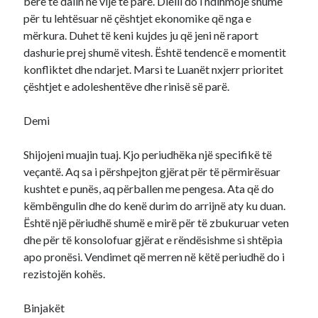
bërë të dalin në vijë të parë. Dielli do i ndihmojë shumë
për tu lehtësuar në çështjet ekonomike që nga e
mërkura. Duhet të keni kujdes ju që jeni në raport
dashurie prej shumë vitesh. Është tendencë e momentit
konfliktet dhe ndarjet. Marsi te Luanët nxjerr prioritet
çështjet e adoleshentëve dhe rinisë së parë.
Demi
Shijojeni muajin tuaj. Kjo periudhëka një specifikë të
veçantë. Aq sa i përshpejton gjërat për të përmirësuar
kushtet e punës, aq përballen me pengesa. Ata që do
këmbëngulin dhe do kenë durim do arrijnë aty ku duan.
Është një përiudhë shumë e mirë për të zbukuruar veten
dhe për të konsolofuar gjërat e rëndësishme si shtëpia
apo pronësi. Vendimet që merren në këtë periudhë do i
rezistojën kohës.
Binjakët