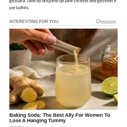
gëzuara. Janë dy drejtime që janë sikletet dhe gëzimet e
periudhës.