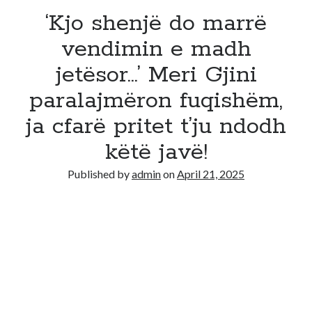
‘Kjo shenjë do marrë
vendimin e madh
jetësor…’ Meri Gjini
paralajmëron fuqishëm,
ja cfarë pritet t’ju ndodh
këtë javë!
Published by
admin
on
April 21, 2025