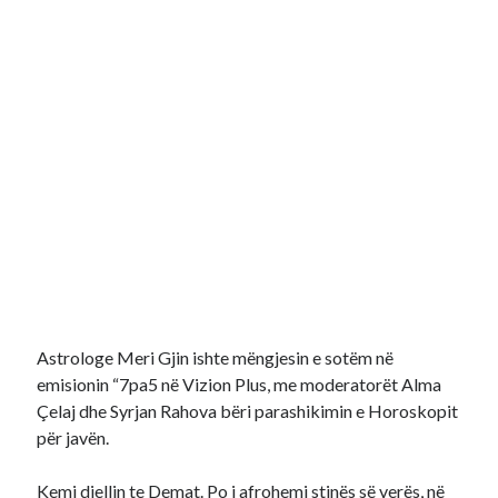
Astrologe Meri Gjin ishte mëngjesin e sotëm në
emisionin “7pa5 në Vizion Plus, me moderatorët Alma
Çelaj dhe Syrjan Rahova bëri parashikimin e Horoskopit
për javën.
Kemi diellin te Demat. Po i afrohemi stinës së verës, në