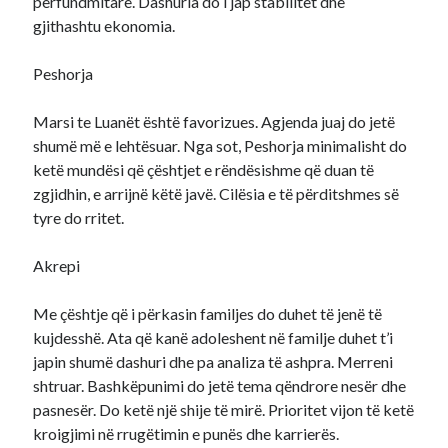
përfundmitare. Dashuria do i jap stabilitet dhe
gjithashtu ekonomia.
Peshorja
Marsi te Luanët është favorizues. Agjenda juaj do jetë
shumë më e lehtësuar. Nga sot, Peshorja minimalisht do
ketë mundësi që çështjet e rëndësishme që duan të
zgjidhin, e arrijnë këtë javë. Cilësia e të përditshmes së
tyre do rritet.
Akrepi
Me çështje që i përkasin familjes do duhet të jenë të
kujdesshë. Ata që kanë adoleshent në familje duhet t’i
japin shumë dashuri dhe pa analiza të ashpra. Merreni
shtruar. Bashkëpunimi do jetë tema qëndrore nesër dhe
pasnesër. Do ketë një shije të mirë. Prioritet vijon të ketë
kroigjimi në rrugëtimin e punës dhe karrierës.