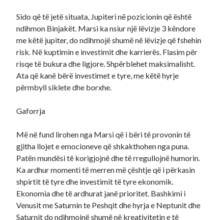
Sido që të jetë situata, Jupiteri në pozicionin që është
ndihmon Binjakët. Marsi ka nsiur një lëvizje 3 këndore
me këtë jupiter, do ndihmojë shumë në lëvizje që fshehin
risk. Në kuptimin e investimit dhe karrierës. Flasim për
risqe të bukura dhe ligjore. Shpërblehet maksimalisht.
Ata që kanë bërë investimet e tyre, me këtë hyrje
përmbyll siklete dhe borxhe.
Gaforrja
Më në fund lirohen nga Marsi që i bëri të provonin të
gjitha llojet e emocioneve që shkakthohen nga puna.
Patën mundësi të korigjojnë dhe të rregullojnë humorin.
Ka ardhur momenti të merren më çështje që i përkasin
shpirtit të tyre dhe investimit të tyre ekonomik.
Ekonomia dhe të ardhurat janë prioritet. Bashkimi i
Venusit me Saturnin te Peshqit dhe hyrja e Neptunit dhe
Saturnit do ndihmojnë shumë në kreativitetin e të