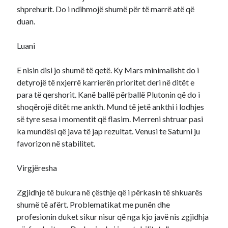
shprehurit. Do i ndihmojë shumë për të marrë atë që
duan.
Luani
E nisin disi jo shumë të qetë. Ky Mars minimalisht do i
detyrojë të nxjerrë karrierën prioritet deri në ditët e
para të qershorit. Kanë ballë përballë Plutonin që do i
shoqërojë ditët me ankth. Mund të jetë ankthi i lodhjes
së tyre sesa i momentit që flasim. Merreni shtruar pasi
ka mundësi që java të jap rezultat. Venusi te Saturni ju
favorizon në stabilitet.
Virgjëresha
Zgjidhje të bukura në çësthje që i përkasin të shkuarës
shumë të afërt. Problematikat me punën dhe
profesionin duket sikur nisur që nga kjo javë nis zgjidhja