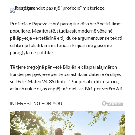
Profecia e Papëve është paraqitur disa herë në trillimet
popullore. Megjithatë, studiuesit modernë vënë në
pikëpyetje vërtetësinë e tij, duke argumentuar se teksti
është një falsifikim misterioz i krijuar me gjasë me
paragjykime politike.
Të tjerë tregojnë për vetë Biblën, e cila paralajmëron
kundër përpjekjeve për të parashikuar datën e Ardhjes
së Dytë. Mateu 24:36 thotë: “Por për atë ditë ose orë,
askush nuk e di, as engjëjt në qiell, as Biri, por vetëm Ati”.