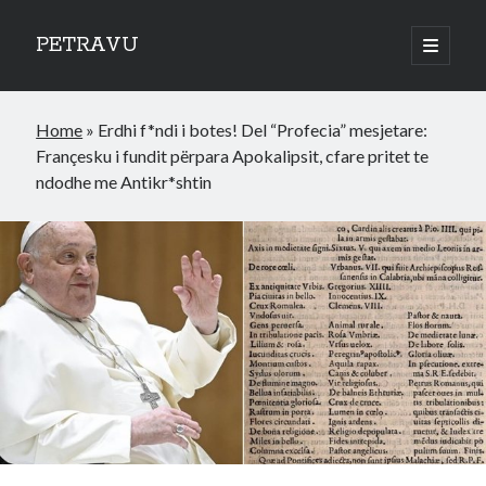
PETRAVU
open
primary
Sidebar
menu
Categories
Home
»
Erdhi f*ndi i botes! Del “Profecia” mesjetare:
Bank
Françesku i fundit përpara Apokalipsit, cfare pritet te
Credit Cards
ndodhe me Antikr*shtin
Uncategorized
World