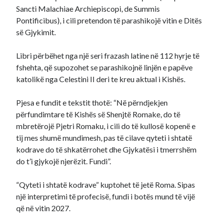
Sancti Malachiae Archiepiscopi, de Summis
Pontificibus), i cili pretendon të parashikojë vitin e Ditës
së Gjykimit.
Libri përbëhet nga një seri frazash latine në 112 hyrje të
fshehta, që supozohet se parashikojnë linjën e papëve
katolikë nga Celestini II deri te kreu aktual i Kishës.
Pjesa e fundit e tekstit thotë: “Në përndjekjen
përfundimtare të Kishës së Shenjtë Romake, do të
mbretërojë Pjetri Romaku, i cili do të kullosë kopenë e
tij mes shumë mundimesh, pas të cilave qyteti i shtatë
kodrave do të shkatërrohet dhe Gjykatësi i tmerrshëm
do t’i gjykojë njerëzit. Fundi”.
“Qyteti i shtatë kodrave” kuptohet të jetë Roma. Sipas
një interpretimi të profecisë, fundi i botës mund të vijë
që në vitin 2027.