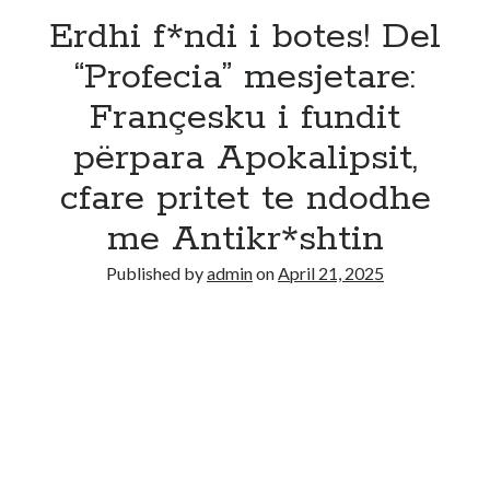
Erdhi f*ndi i botes! Del
“Profecia” mesjetare:
Françesku i fundit
përpara Apokalipsit,
cfare pritet te ndodhe
me Antikr*shtin
Published by
admin
on
April 21, 2025