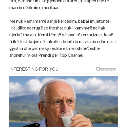
tim, babanë tim. Të gjenden autorët, të kapen dhe të
marrin dënimin e merituar.
Ne nuk kemi marrë asnjë kërcënim, babai im jetonte i
lirë, dilte në rrugë se thoshte nuk i kam hyrë në hak
njeriu”, tha ajo. Kemi fëmijë që janë të terrorizuar, kanë
frikë të shkojnë në shkollë, thonë do na vrasin edhe ne si
gjyshin dhe për ne kjo është e tmerrshme”, është
shprehur Viola Prendi për Top Channel.