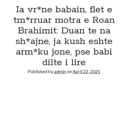
Ia vr*ne babain, flet e
tm*rruar motra e Roan
Brahimit: Duan te na
sh*ajne, ja kush eshte
arm*ku jone, pse babi
dilte i lire
Published by
admin
on
April 22, 2025