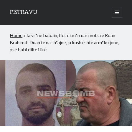
PETRAVU
open
primary
Sidebar
menu
Categories
Home
»
Ia vr*ne babain, flet e tm*rruar motra e Roan
Bank
Brahimit: Duan te na sh*ajne, ja kush eshte arm*ku jone,
Credit Cards
pse babi dilte i lire
Uncategorized
World