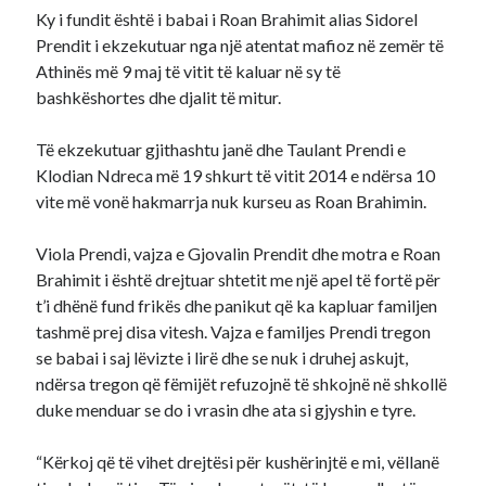
Ky i fundit është i babai i Roan Brahimit alias Sidorel
Prendit i ekzekutuar nga një atentat mafioz në zemër të
Athinës më 9 maj të vitit të kaluar në sy të
bashkëshortes dhe djalit të mitur.
Të ekzekutuar gjithashtu janë dhe Taulant Prendi e
Klodian Ndreca më 19 shkurt të vitit 2014 e ndërsa 10
vite më vonë hakmarrja nuk kurseu as Roan Brahimin.
Viola Prendi, vajza e Gjovalin Prendit dhe motra e Roan
Brahimit i është drejtuar shtetit me një apel të fortë për
t’i dhënë fund frikës dhe panikut që ka kapluar familjen
tashmë prej disa vitesh. Vajza e familjes Prendi tregon
se babai i saj lëvizte i lirë dhe se nuk i druhej askujt,
ndërsa tregon që fëmijët refuzojnë të shkojnë në shkollë
duke menduar se do i vrasin dhe ata si gjyshin e tyre.
“Kërkoj që të vihet drejtësi për kushërinjtë e mi, vëllanë