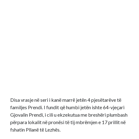
Disa vrasje në seri i kanë marrë jetën 4 pjesëtarëve të
familjes Prendi. I fundit që humbi jetën ishte 64-vjeçari
Gjovalin Prendi, i cili u ekzekutua me breshëri plumbash
përpara lokalit në pronësi të tij mbrëmjen e 17 prillit në
fshatin Pllanë të Lezhës.