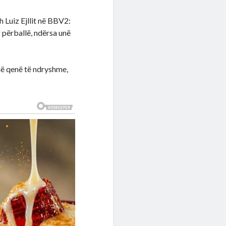
 Luiz Ejllit në BBV2:
r përballë, ndërsa unë
anë qenë të ndryshme,