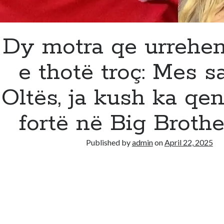
Dy motra qe urrehen
e thotë troç: Mes s
Oltës, ja kush ka qe
fortë në Big Broth
Published by
admin
on
April 22, 2025