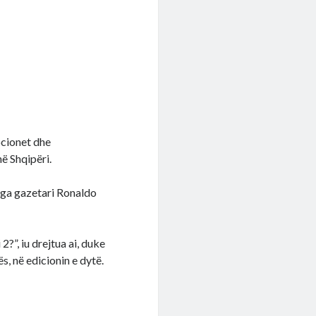
ocionet dhe
ë Shqipëri.
nga gazetari Ronaldo
?”, iu drejtua ai, duke
s, në edicionin e dytë.