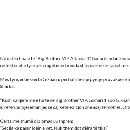
Në natën finale të “Big Brother VIP Albania 4”, banorët ndanë em
reflektimet e tyre për rrugëtimin brenda shtëpisë më të famshme n
Mes tyre, edhe Gerta Gixhari u përball me një pyetje provokuese 
Sharka.
“Kush ka qenë më e fortë në Big Brother VIP, Gixhari 1 apo Gixhari 2
iu referuar pjesëmarrjes së saj këtë edicion dhe asaj të motrës, Oltë
Gerta, me shumë diplomaci, u shpreh:
“Secila ka pasur lojën e vet. Nuk them dot gjëra të tilla.”