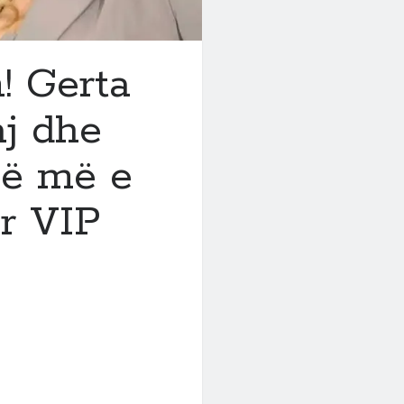
! Gerta
aj dhe
në më e
er VIP