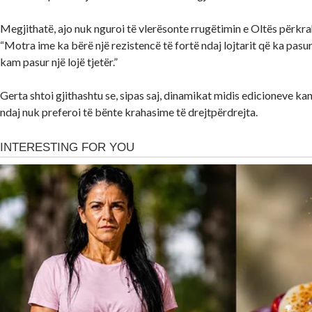
Megjithatë, ajo nuk nguroi të vlerësonte rrugëtimin e Oltës përkrah
“Motra ime ka bërë një rezistencë të fortë ndaj lojtarit që ka pasu
kam pasur një lojë tjetër.”
Gerta shtoi gjithashtu se, sipas saj, dinamikat midis edicioneve k
ndaj nuk preferoi të bënte krahasime të drejtpërdrejta.