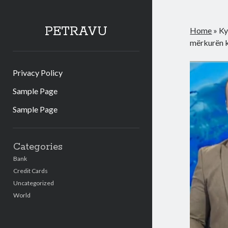
PETRAVU
Home
»
Ky
mërkurën k
Privacy Policy
Sample Page
Sample Page
Sidebar
Categories
Bank
Credit Cards
Uncategorized
World