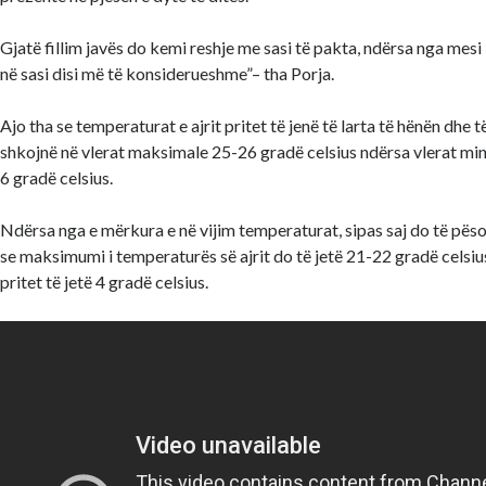
Gjatë fillim javës do kemi reshje me sasi të pakta, ndërsa nga mesi i
në sasi disi më të konsiderueshme”– tha Porja.
Ajo tha se temperaturat e ajrit pritet të jenë të larta të hënën dhe 
shkojnë në vlerat maksimale 25-26 gradë celsius ndërsa vlerat min
6 gradë celsius.
Ndërsa nga e mërkura e në vijim temperaturat, sipas saj do të pësoj
se maksimumi i temperaturës së ajrit do të jetë 21-22 gradë celsi
pritet të jetë 4 gradë celsius.