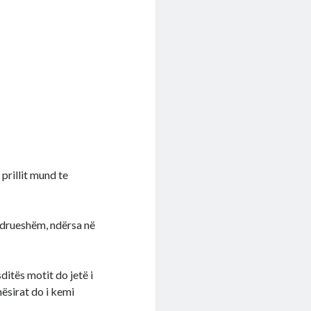
prillit mund te
ëndrueshëm, ndërsa në
ditës motit do jetë i
ësirat do i kemi