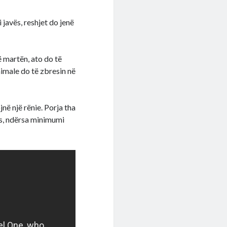
 javës, reshjet do jenë
të martën, ato do të
imale do të zbresin në
në një rënie. Porja tha
us, ndërsa minimumi