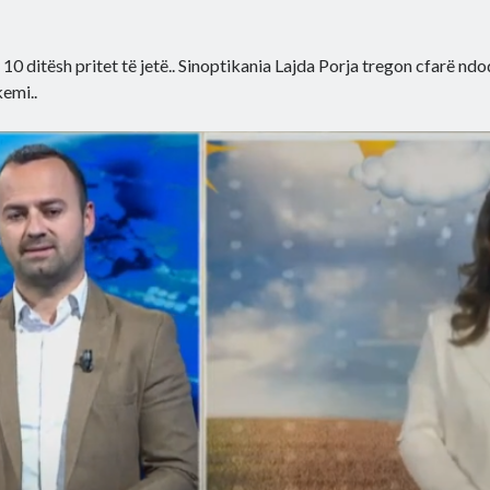
 10 ditësh pritet të jetë.. Sinoptikania Lajda Porja tregon cfarë nd
emi..