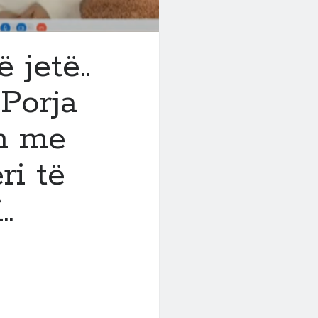
 jetë..
 Porja
dh me
ri të
.