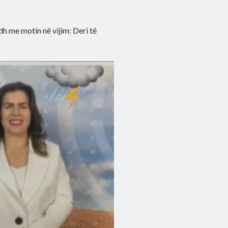
odh me motin në vijim: Deri të