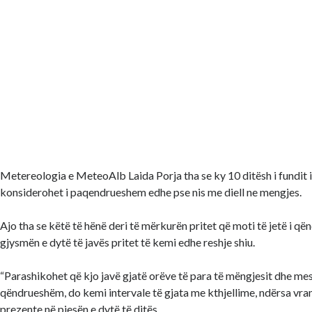
Metereologia e MeteoAlb Laida Porja tha se ky 10 ditësh i fundit i 
konsiderohet i paqendrueshem edhe pse nis me diell ne mengjes.
Ajo tha se këtë të hënë deri të mërkurën pritet që moti të jetë i q
gjysmën e dytë të javës pritet të kemi edhe reshje shiu.
“Parashikohet që kjo javë gjatë orëve të para të mëngjesit dhe mes
qëndrueshëm, do kemi intervale të gjata me kthjellime, ndërsa vran
prezente në pjesën e dytë të ditës.