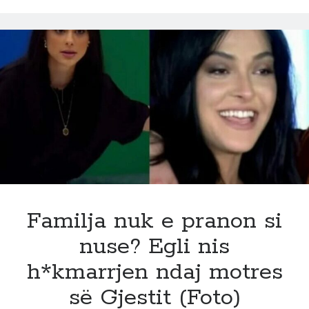
analfabet
funksional”/
Laert
Vasili
zbulon
sekretin
e
Big
Brother:
Ja
pse
e
fitoi
Familja nuk e pranon si
ai,
nuse? Egli nis
unë
duhet
h*kmarrjen ndaj motres
të
së Gjestit (Foto)