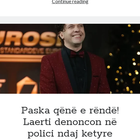
Del
Continue reading
sondazhi
i
fundit
i
EURONEWS!
Ja
për
kë
do
votonin
shqiptarët
në
11
Maj.
Paska qënë e rëndë!
Si
Laerti denoncon në
ndryshon
qeveria
polici ndaj ketyre