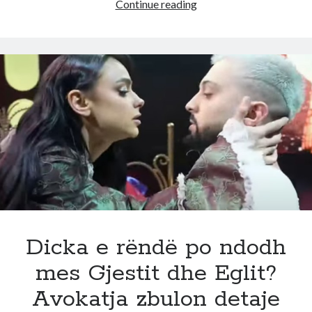
Ca
Continue reading
mr*kullie!
Ja
si
i
duket
syri
G-
Banit
pasi
bëri
ndërhyrjen
e
shumëpritur
(Foto)
Dicka e rëndë po ndodh
mes Gjestit dhe Eglit?
Avokatja zbulon detaje