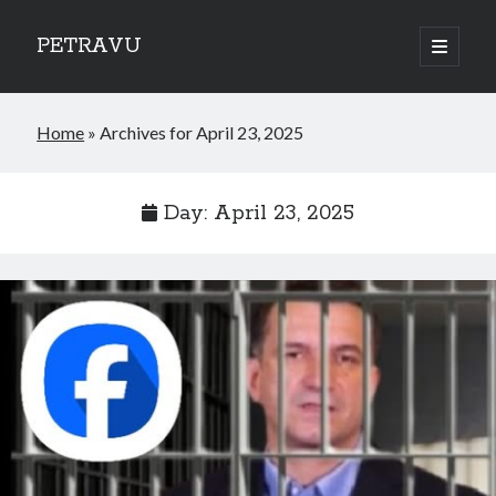
PETRAVU
open
primary
Sidebar
menu
Categories
Home
»
Archives for April 23, 2025
Bank
Credit Cards
Uncategorized
Day:
April 23, 2025
World