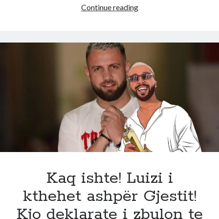
Ia
Continue reading
kanë
h*dhur
çelësat
në
det!
I
br*ktisur
nga
të
gjithë,
ja
plani
i
fsh*htë
Kaq ishte! Luizi i
që
kthehet ashpër Gjestit!
po
thurr
Kjo deklarate i zbulon te
Veliaj,