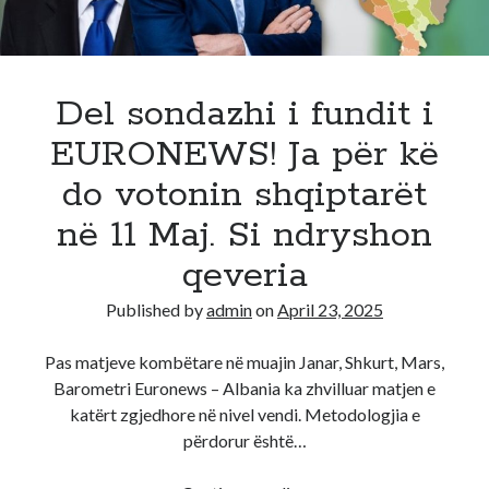
te
gjitha:
Dijeni
që
Del sondazhi i fundit i
EURONEWS! Ja për kë
do votonin shqiptarët
në 11 Maj. Si ndryshon
qeveria
Published by
admin
on
April 23, 2025
Pas matjeve kombëtare në muajin Janar, Shkurt, Mars,
Barometri Euronews – Albania ka zhvilluar matjen e
katërt zgjedhore në nivel vendi. Metodologjia e
përdorur është…