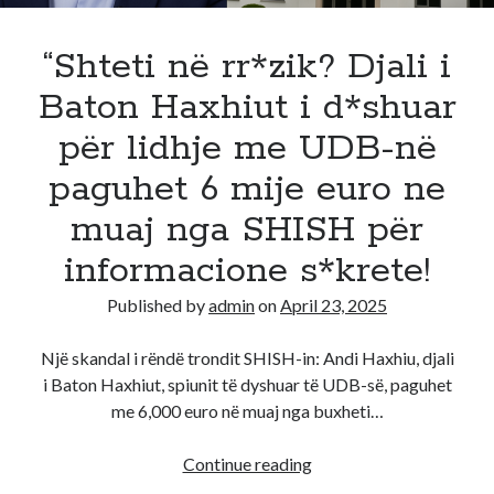
(Foto)
“Shteti në rr*zik? Djali i
Baton Haxhiut i d*shuar
për lidhje me UDB-në
paguhet 6 mije euro ne
muaj nga SHISH për
informacione s*krete!
Published by
admin
on
April 23, 2025
Një skandal i rëndë trondit SHISH-in: Andi Haxhiu, djali
i Baton Haxhiut, spiunit të dyshuar të UDB-së, paguhet
me 6,000 euro në muaj nga buxheti…
“Shteti
Continue reading
në