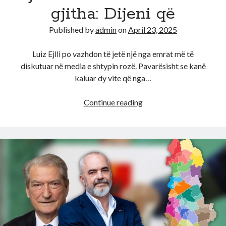
gjitha: Dijeni që
h*lli
eshte
Published by
admin
on
April 23, 2025
i
madh
Luiz Ejlli po vazhdon të jetë një nga emrat më të
diskutuar në media e shtypin rozë. Pavarësisht se kanë
kaluar dy vite që nga…
Kaq
Continue reading
ishte!
Luizi
i
kthehet
ashpër
Gjestit!
Kjo
deklarate
i
zbulon