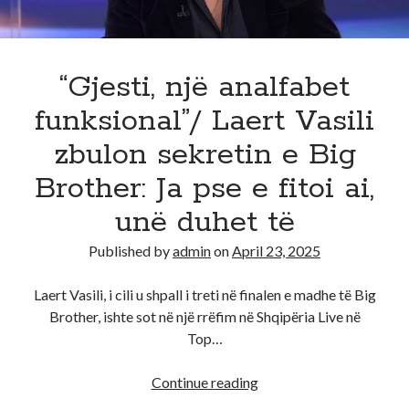
detaje
per
jeten
e
“Gjesti, një analfabet
tyre
funksional”/ Laert Vasili
tani
zbulon sekretin e Big
Brother: Ja pse e fitoi ai,
unë duhet të
Published by
admin
on
April 23, 2025
Laert Vasili, i cili u shpall i treti në finalen e madhe të Big
Brother, ishte sot në një rrëfim në Shqipëria Live në
Top…
“Gjesti,
Continue reading
një