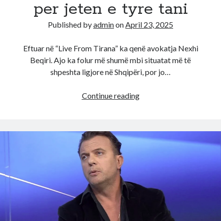
per jeten e tyre tani
Published by
admin
on
April 23, 2025
Eftuar në “Live From Tirana” ka qenë avokatja Nexhi
Beqiri. Ajo ka folur më shumë mbi situatat më të
shpeshta ligjore në Shqipëri, por jo…
Dicka
Continue reading
e
rëndë
po
ndodh
mes
Gjestit
dhe
Eglit?
Avokatja
zbulon