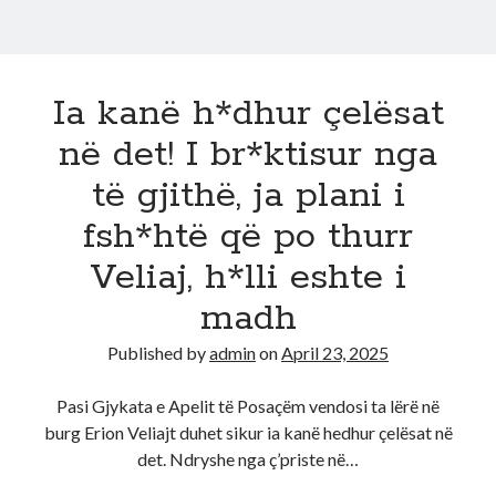
Ia kanë h*dhur çelësat
në det! I br*ktisur nga
të gjithë, ja plani i
fsh*htë që po thurr
Veliaj, h*lli eshte i
madh
Published by
admin
on
April 23, 2025
Pasi Gjykata e Apelit të Posaçëm vendosi ta lërë në
burg Erion Veliajt duhet sikur ia kanë hedhur çelësat në
det. Ndryshe nga ç’priste në…