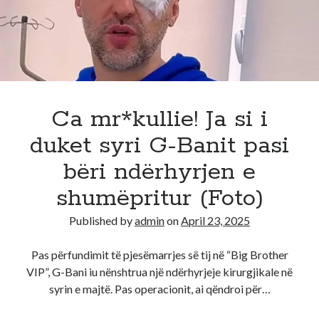
ndaj
ketyre
banoreve
te
Big
Brother:
Nuk
Ca mr*kullie! Ja si i
ua
duket syri G-Banit pasi
fal
kurre
bëri ndërhyrjen e
ne
shumëpritur (Foto)
jete
ate
Published by
admin
on
April 23, 2025
qe
me
Pas përfundimit të pjesëmarrjes së tij në “Big Brother
bene
VIP”, G-Bani iu nënshtrua një ndërhyrjeje kirurgjikale në
syrin e majtë. Pas operacionit, ai qëndroi për…