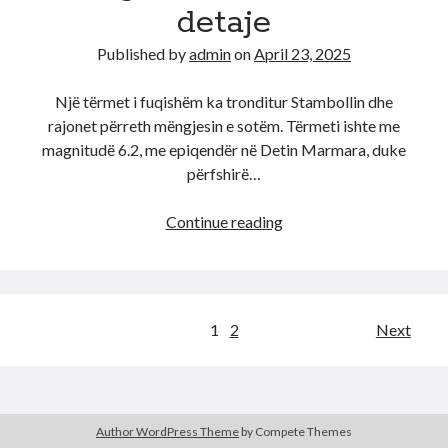
nga
detaje
SHISH
për
Published by
admin
on
April 23, 2025
informacione
s*krete!
Një tërmet i fuqishëm ka tronditur Stambollin dhe
rajonet përreth mëngjesin e sotëm. Tërmeti ishte me
magnitudë 6.2, me epiqendër në Detin Marmara, duke
përfshirë…
LAJM
Continue reading
I
FUNDIT/
“Shk*ndet”
Stambolli,
Posts
1
2
Next
tërmet
pagination
i
fr*kshem
me
Author WordPress Theme
by Compete Themes
magnitudë