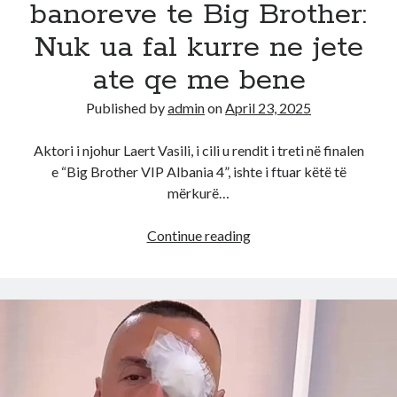
banoreve te Big Brother:
Nuk ua fal kurre ne jete
ate qe me bene
Published by
admin
on
April 23, 2025
Aktori i njohur Laert Vasili, i cili u rendit i treti në finalen
e “Big Brother VIP Albania 4”, ishte i ftuar këtë të
mërkurë…
Paska
Continue reading
qënë
e
rëndë!
Laerti
denoncon
në
polici