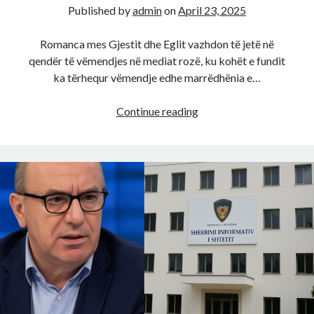
Published by
admin
on
April 23, 2025
Romanca mes Gjestit dhe Eglit vazhdon të jetë në
qendër të vëmendjes në mediat rozë, ku kohët e fundit
ka tërhequr vëmendje edhe marrëdhënia e…
Familja
Continue reading
nuk
e
pranon
si
nuse?
Egli
nis
h*kmarrjen
ndaj
motres
së
Gjestit