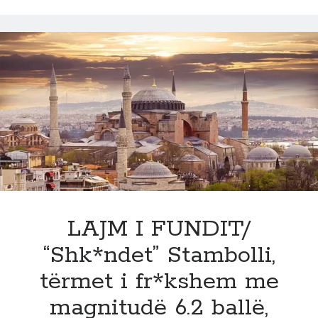
rr*zik?
Djali
i
Baton
Haxhiut
i
d*shuar
për
lidhje
me
UDB-
në
paguhet
LAJM I FUNDIT/
6
“Shk*ndet” Stambolli,
mije
euro
tërmet i fr*kshem me
ne
magnitudë 6.2 ballë,
muaj